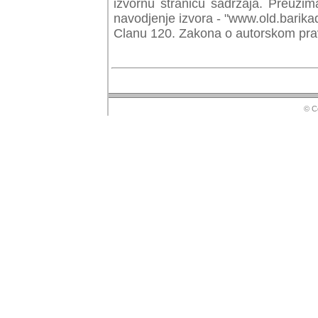
izvornu stranicu sadrzaja. Preuzim
navodjenje izvora - "www.old.barika
Clanu 120. Zakona o autorskom prav
© Copyr