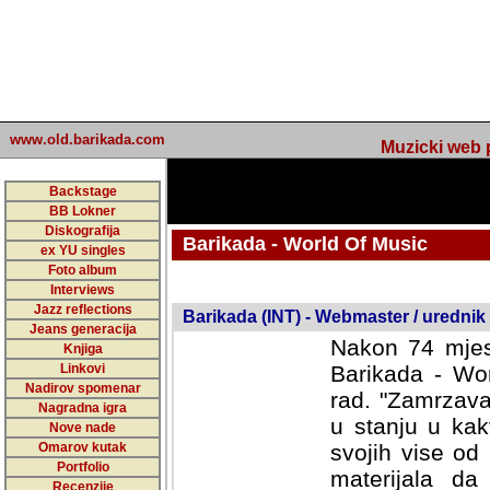
www.old.barikada.com
Muzicki web p
Backstage
BB Lokner
Diskografija
Barikada - World Of Music
ex YU singles
Foto album
undefined
Interviews
Jazz reflections
Barikada (INT) - Webmaster / urednik
Jeans generacija
Nakon 74 mjes
Knjiga
Linkovi
Barikada - Wor
Nadirov spomenar
rad. "Zamrzava
Nagradna igra
u stanju u kak
Nove nade
Omarov kutak
svojih vise od
Portfolio
materijala da 
Recenzije