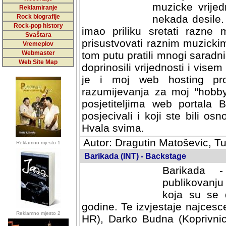
muzicke vrijed
Reklamiranje
Rock biografije
nekada desile
Rock-pop history
imao priliku sretati razne 
Svaštara
prisustvovati raznim muzick
Vremeplov
Webmaster
tom putu pratili mnogi saradni
Web Site Map
doprinosili vrijednosti i vise
je i moj web hosting prov
razumijevanja za moj "hobb
posjetiteljima web portala 
posjecivali i koji ste bili o
Hvala svima.
Autor: Dragutin Matoševic, Tu
Reklamno mjesto 1
Barikada (INT) - Backstage
Barikada -
publikovanju
koja su se 
godine. Te izvjestaje najcesce
Reklamno mjesto 2
HR), Darko Budna (Koprivnic