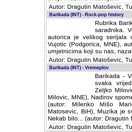
Autor: Dragutin Matoševic, Tu
Barikada (INT) - Rock-pop history
Rubrika Barik
saradnika. V
autorica je velikog serijal
Vujotic (Podgorica, MNE), aut
umjetnicima koji su nas, nazalo
Autor: Dragutin Matoševic, Tu
Barikada (INT) - Vremeplov
Barikada - V
svaka vrijedna
Milovic, MNE)
MNE), Nadirov spomenar (auto
Milenko Mišo Maric, UK), Muz
Muzika je svirala (autor: D
(autor: Dragutin Matosevic, BiH
Autor: Dragutin Matoševic, Tu