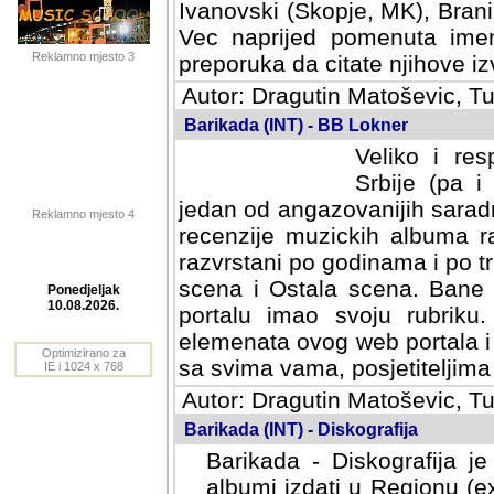
Ivanovski (Skopje, MK), Bran
Vec naprijed pomenuta ime
Reklamno mjesto 3
preporuka da citate njihove izv
Autor: Dragutin Matoševic, Tu
Barikada (INT) - BB Lokner
Veliko i res
Srbije (pa i
jedan od angazovanijih sarad
Reklamno mjesto 4
recenzije muzickih albuma ra
razvrstani po godinama i po t
scena i Ostala scena. Bane 
portalu imao svoju rubriku.
Ponedjeljak
elemenata ovog web portala i 
10.08.2026.
sa svima vama, posjetiteljima
Optimizirano za
Autor: Dragutin Matoševic, Tu
IE i 1024 x 768
Barikada (INT) - Diskografija
Barikada - Diskografija je
albumi izdati u Regionu (ex 