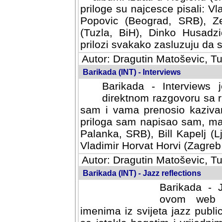
priloge su najcesce pisali: Vl
Popovic (Beograd, SRB), Ze
(Tuzla, BiH), Dinko Husadzi
prilozi svakako zasluzuju da se
Autor: Dragutin Matoševic, Tu
Barikada (INT) - Interviews
Barikada - Interviews 
direktnom razgovoru sa r
sam i vama prenosio kazivan
priloga sam napisao sam, mad
Palanka, SRB), Bill Kapelj (L
Vladimir Horvat Horvi (Zagreb,
Autor: Dragutin Matoševic, Tu
Barikada (INT) - Jazz reflections
Barikada - J
ovom web po
imenima iz svijeta jazz publi