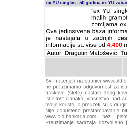
ex YU singles - 50 godina ex YU zab
"ex YU singl
malih gramof
zemljama ex 
Ova jedinstvena baza informa
je nastajala u zadnjih des
informacije sa vise od
4,400
m
Autor: Dragutin Matoševic, Tu
Svi materijali na stranici www.old.b
preuzimamo odgovornost za istini
troskove (stete) nastale zbog kriv
istinitost clanaka, vlasnistvo nad au
ovdje koriste, a preuzeti su s drugi
Nije dopusteno prestampavanje nit
www.old.barikada.com bez pism
Preuzimanje sadrzaja dozvoljeno 