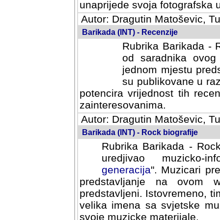
svoja fotografska umijeca.
Autor: Dragutin Matoševic, Tu
Barikada (INT) - Recenzije
Rubrika Barikada - R
od saradnika ovog 
jednom mjestu predst
su publikovane u ra
potencira vrijednost tih rece
zainteresovanima.
Autor: Dragutin Matoševic, Tu
Barikada (INT) - Rock biografije
Rubrika Barikada - Rock
uredjivao muzicko-informa
Muzicari predstavljeni u to
na ovom web portalu cime
Istovremeno, tim nacinom ra
sa svjetske muzicke scene da
materijale.