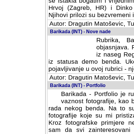
se istakla bogatim i vrijedni
Hrvoj (Zagreb, HR) i Dinko
Njihovi prilozi su bezvremeni i
Autor: Dragutin Matoševic, Tu
Barikada (INT) - Nove nade
Rubrika, B
objasnjava. 
iz naseg Reg
iz statusa demo benda. Uko
pojavljivanje u ovoj rubrici - nj
Autor: Dragutin Matoševic, Tu
Barikada (INT) - Portfolio
Barikada - Portfolio je 
vaznost fotografije, kao
rada nekog benda. Na to su 
fotografije koje su mi pristiz
fotografske primjere nekolik
svi zainteresovani sistemom "