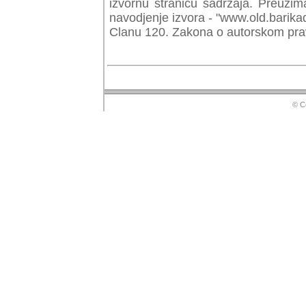
izvornu stranicu sadrzaja. Preuzim
navodjenje izvora - "www.old.barika
Clanu 120. Zakona o autorskom prav
© Copyr