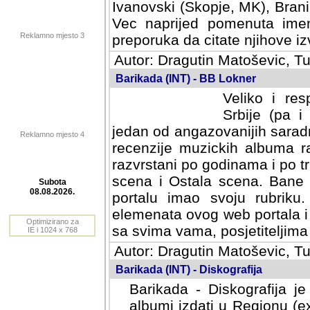
Ivanovski (Skopje, MK), Bran
Vec naprijed pomenuta ime
Reklamno mjesto 3
preporuka da citate njihove izv
Autor: Dragutin Matoševic, Tu
Barikada (INT) - BB Lokner
Veliko i res
Srbije (pa i
jedan od angazovanijih sarad
Reklamno mjesto 4
recenzije muzickih albuma ra
razvrstani po godinama i po t
scena i Ostala scena. Bane 
portalu imao svoju rubriku.
Subota
elemenata ovog web portala i 
08.08.2026.
sa svima vama, posjetiteljima
Optimizirano za
Autor: Dragutin Matoševic, Tu
IE i 1024 x 768
Barikada (INT) - Diskografija
Barikada - Diskografija je
albumi izdati u Regionu (ex 