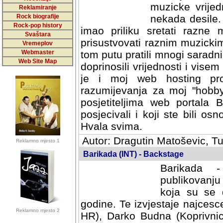
muzicke vrijed
Reklamiranje
Rock biografije
nekada desile
Rock-pop history
imao priliku sretati razne 
Svaštara
prisustvovati raznim muzick
Vremeplov
Webmaster
tom putu pratili mnogi saradni
Web Site Map
doprinosili vrijednosti i vise
je i moj web hosting prov
razumijevanja za moj "hobb
posjetiteljima web portala 
posjecivali i koji ste bili o
Hvala svima.
Autor: Dragutin Matoševic, Tu
Reklamno mjesto 1
Barikada (INT) - Backstage
Barikada -
publikovanju
koja su se 
godine. Te izvjestaje najcesce
Reklamno mjesto 2
HR), Darko Budna (Koprivnic