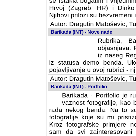
se istakla bogatim i vrijedni
Hrvoj (Zagreb, HR) i Dinko
Njihovi prilozi su bezvremeni i
Autor: Dragutin Matoševic, Tu
Barikada (INT) - Nove nade
Rubrika, B
objasnjava. 
iz naseg Reg
iz statusa demo benda. Uko
pojavljivanje u ovoj rubrici - nj
Autor: Dragutin Matoševic, Tu
Barikada (INT) - Portfolio
Barikada - Portfolio je 
vaznost fotografije, kao
rada nekog benda. Na to su 
fotografije koje su mi pristiz
fotografske primjere nekolik
svi zainteresovani sistemom "