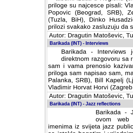
priloge su najcesce pisali: Vl
Popovic (Beograd, SRB), Ze
(Tuzla, BiH), Dinko Husadzi
prilozi svakako zasluzuju da se
Autor: Dragutin Matoševic, Tu
Barikada (INT) - Interviews
Barikada - Interviews 
direktnom razgovoru sa r
sam i vama prenosio kazivan
priloga sam napisao sam, mad
Palanka, SRB), Bill Kapelj (L
Vladimir Horvat Horvi (Zagreb,
Autor: Dragutin Matoševic, Tu
Barikada (INT) - Jazz reflections
Barikada - J
ovom web po
imenima iz svijeta jazz publi