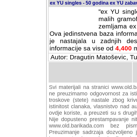
ex YU singles - 50 godina ex YU zab
"ex YU singl
malih gramof
zemljama ex 
Ova jedinstvena baza informa
je nastajala u zadnjih des
informacije sa vise od
4,400
m
Autor: Dragutin Matoševic, Tu
Svi materijali na stranici www.old.b
preuzimamo odgovornost za istini
troskove (stete) nastale zbog kriv
istinitost clanaka, vlasnistvo nad au
ovdje koriste, a preuzeti su s drugi
Nije dopusteno prestampavanje nit
www.old.barikada.com bez pism
Preuzimanje sadrzaja dozvoljeno 