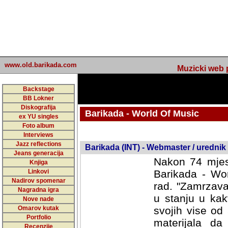
www.old.barikada.com
Muzicki web p
Backstage
BB Lokner
Diskografija
Barikada - World Of Music
ex YU singles
Foto album
undefined
Interviews
Jazz reflections
Barikada (INT) - Webmaster / urednik
Jeans generacija
Nakon 74 mjes
Knjiga
Linkovi
Barikada - Wor
Nadirov spomenar
rad. "Zamrzava
Nagradna igra
u stanju u kak
Nove nade
Omarov kutak
svojih vise od
Portfolio
materijala da 
Recenzije