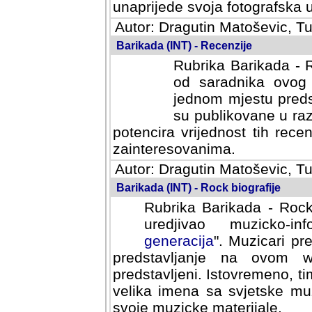
svoja fotografska umijeca.
Autor: Dragutin Matoševic, Tu
Barikada (INT) - Recenzije
Rubrika Barikada - R
od saradnika ovog 
jednom mjestu predst
su publikovane u ra
potencira vrijednost tih rece
zainteresovanima.
Autor: Dragutin Matoševic, Tu
Barikada (INT) - Rock biografije
Rubrika Barikada - Rock
uredjivao muzicko-informa
Muzicari predstavljeni u to
na ovom web portalu cime
Istovremeno, tim nacinom ra
sa svjetske muzicke scene da
materijale.