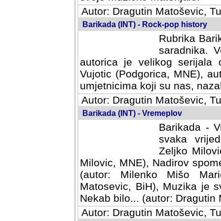
Autor: Dragutin Matoševic, Tu
Barikada (INT) - Rock-pop history
Rubrika Barik
saradnika. V
autorica je velikog serijal
Vujotic (Podgorica, MNE), aut
umjetnicima koji su nas, nazalo
Autor: Dragutin Matoševic, Tu
Barikada (INT) - Vremeplov
Barikada - V
svaka vrijedna
Milovic, MNE)
MNE), Nadirov spomenar (auto
Milenko Mišo Maric, UK), Muz
Muzika je svirala (autor: D
(autor: Dragutin Matosevic, BiH
Autor: Dragutin Matoševic, Tu