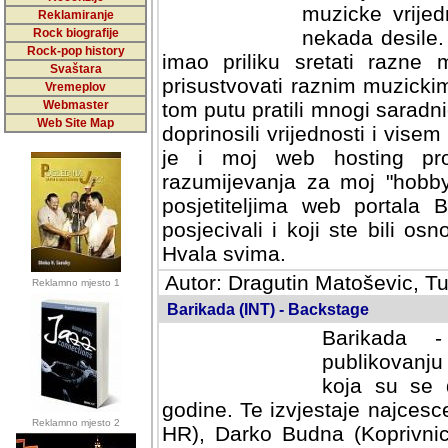
muzicke vrijed
Reklamiranje
Rock biografije
nekada desile
Rock-pop history
imao priliku sretati razne 
Svaštara
prisustvovati raznim muzick
Vremeplov
Webmaster
tom putu pratili mnogi saradni
Web Site Map
doprinosili vrijednosti i vise
je i moj web hosting prov
razumijevanja za moj "hobb
posjetiteljima web portala 
posjecivali i koji ste bili o
Hvala svima.
Autor: Dragutin Matoševic, Tu
Reklamno mjesto 1
Barikada (INT) - Backstage
Barikada -
publikovanju
koja su se 
godine. Te izvjestaje najcesce
Reklamno mjesto 2
HR), Darko Budna (Koprivnic