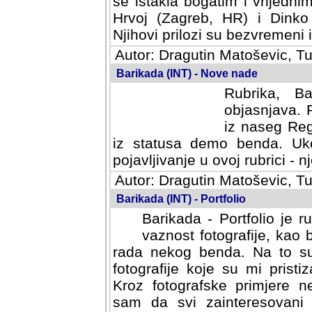
se istakla bogatim i vrijedni
Hrvoj (Zagreb, HR) i Dinko
Njihovi prilozi su bezvremeni i
Autor: Dragutin Matoševic, Tu
Barikada (INT) - Nove nade
Rubrika, B
objasnjava. 
iz naseg Reg
iz statusa demo benda. Uko
pojavljivanje u ovoj rubrici - nj
Autor: Dragutin Matoševic, Tu
Barikada (INT) - Portfolio
Barikada - Portfolio je 
vaznost fotografije, kao
rada nekog benda. Na to su 
fotografije koje su mi pristiz
fotografske primjere nekolik
svi zainteresovani sistemom "