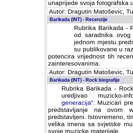
svoja fotografska umijeca.
Autor: Dragutin Matoševic, Tu
Barikada (INT) - Recenzije
Rubrika Barikada - R
od saradnika ovog 
jednom mjestu predst
su publikovane u ra
potencira vrijednost tih rece
zainteresovanima.
Autor: Dragutin Matoševic, Tu
Barikada (INT) - Rock biografije
Rubrika Barikada - Rock
uredjivao muzicko-informa
Muzicari predstavljeni u to
na ovom web portalu cime
Istovremeno, tim nacinom ra
sa svjetske muzicke scene da
materijale.