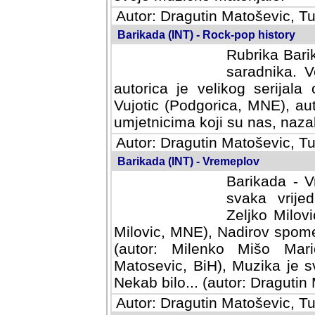
Autor: Dragutin Matoševic, Tu
Barikada (INT) - Rock-pop history
Rubrika Barik
saradnika. V
autorica je velikog serijal
Vujotic (Podgorica, MNE), aut
umjetnicima koji su nas, nazalo
Autor: Dragutin Matoševic, Tu
Barikada (INT) - Vremeplov
Barikada - V
svaka vrijedna
Milovic, MNE)
MNE), Nadirov spomenar (auto
Milenko Mišo Maric, UK), Muz
Muzika je svirala (autor: D
(autor: Dragutin Matosevic, BiH
Autor: Dragutin Matoševic, Tu