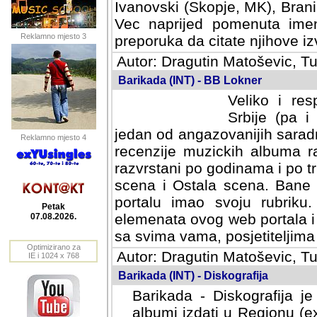
Ivanovski (Skopje, MK), Bran
Vec naprijed pomenuta ime
Reklamno mjesto 3
preporuka da citate njihove izv
Autor: Dragutin Matoševic, Tu
Barikada (INT) - BB Lokner
Veliko i res
Srbije (pa i
jedan od angazovanijih sarad
Reklamno mjesto 4
recenzije muzickih albuma ra
razvrstani po godinama i po t
scena i Ostala scena. Bane 
portalu imao svoju rubriku.
Petak
elemenata ovog web portala i 
07.08.2026.
sa svima vama, posjetiteljima
Optimizirano za
Autor: Dragutin Matoševic, Tu
IE i 1024 x 768
Barikada (INT) - Diskografija
Barikada - Diskografija je
albumi izdati u Regionu (ex 