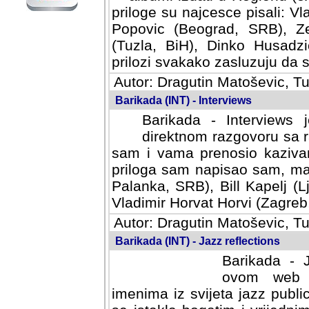
priloge su najcesce pisali: Vl
Popovic (Beograd, SRB), Ze
(Tuzla, BiH), Dinko Husadzi
prilozi svakako zasluzuju da se
Autor: Dragutin Matoševic, Tu
Barikada (INT) - Interviews
Barikada - Interviews 
direktnom razgovoru sa r
sam i vama prenosio kazivan
priloga sam napisao sam, mad
Palanka, SRB), Bill Kapelj (L
Vladimir Horvat Horvi (Zagreb,
Autor: Dragutin Matoševic, Tu
Barikada (INT) - Jazz reflections
Barikada - J
ovom web po
imenima iz svijeta jazz publi