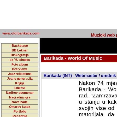
www.old.barikada.com
Muzicki web p
Backstage
BB Lokner
Diskografija
Barikada - World Of Music
ex YU singles
Foto album
undefined
Interviews
Jazz reflections
Barikada (INT) - Webmaster / urednik
Jeans generacija
Nakon 74 mjes
Knjiga
Linkovi
Barikada - Wor
Nadirov spomenar
rad. "Zamrzava
Nagradna igra
u stanju u kak
Nove nade
Omarov kutak
svojih vise od
Portfolio
materijala da 
Recenzije