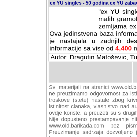
ex YU singles - 50 godina ex YU zab
"ex YU singl
malih gramof
zemljama ex 
Ova jedinstvena baza informa
je nastajala u zadnjih des
informacije sa vise od
4,400
m
Autor: Dragutin Matoševic, Tu
Svi materijali na stranici www.old.b
preuzimamo odgovornost za istini
troskove (stete) nastale zbog kriv
istinitost clanaka, vlasnistvo nad au
ovdje koriste, a preuzeti su s drugi
Nije dopusteno prestampavanje nit
www.old.barikada.com bez pism
Preuzimanje sadrzaja dozvoljeno 