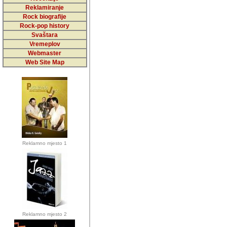
5,000 podstra
Reklamiranje
Rock biografije
da ga temelji
Rock-pop history
vrijednosti kojima smo sv
Svaštara
Vremeplov
Sretan sam da sam u protek
Webmaster
muzicare, svjedociti njih
Web Site Map
muzickim dogadjajima... Sr
mnogi saradnici koji su
doprinosili vrijednosti i v
sam da je i moj web hostin
imala razumijevanja za 
Reklamno mjesto 1
mnogobrojnim posjetitelj
Music, koji ste ga posjeciv
ovoga (nemalog) rada. Hva
Autor: Dragutin Matoševic,
Barikada (INT) - Backstage
Reklamno mjesto 2
Barikada -