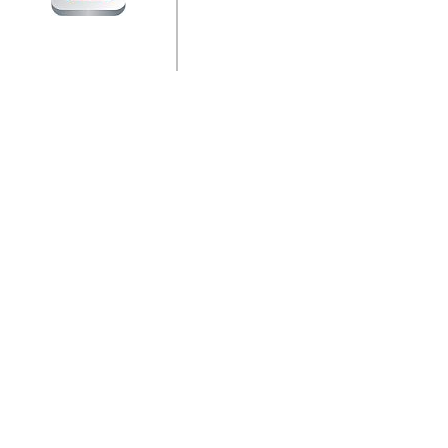
jedan od rijetkih koji je n
Njegovi prilozi su jedan od
i ponosan sam da je svoj
posjetiteljima ovog web por
Autor: Dragutin Matoševic,
Barikada (INT) - Diskografija
Barikada - Diskografija
muzicki albumi izdati u Reg
prostor). Te priloge su n
(Zagreb, HR), Milan B. Po
(Bar, MNE), Tomica Racic 
(Velika Ludina, HR)... Nj
citaju.
Autor: Dragutin Matoševic,
Barikada (INT) - Interviews