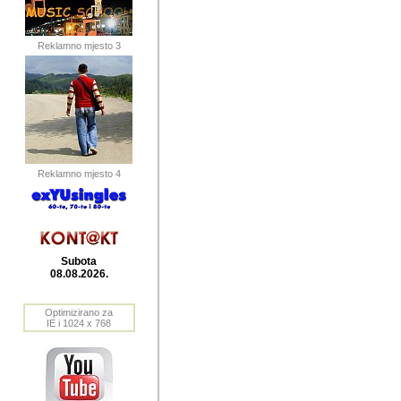
publikovan
dogadjanja
Reklamno mjesto 3
2004. do 2010. godine. Te i
Horvat Horvi (Zagreb, HR)
Šaric (Vinkovci, HR), Vas
Bane Lokner (Zemun, SRB)
imena, mnogima dobro zna
Reklamno mjesto 4
njihove izvjestaje.
Autor: Dragutin Matoševic,
Barikada (INT) - BB Lokner
Subota
Veliko i res
08.08.2026.
Srbije (pa i
Optimizirano za
jedan od angazovanijih s
IE i 1024 x 768
nebrojene recenzije muzic
Njegovi prilozi su razvr
odrednice: ex YU prostor,