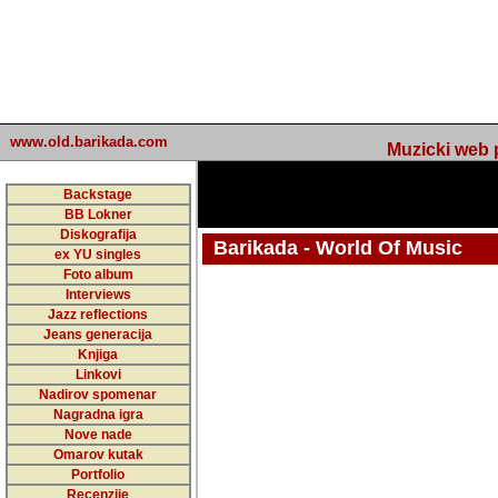
www.old.barikada.com
Muzicki web p
Backstage
BB Lokner
Diskografija
Barikada - World Of Music
ex YU singles
Foto album
undefined
Interviews
Jazz reflections
Barikada (INT) - Webmaster / urednik
Jeans generacija
Nakon 74 mj
Knjiga
Linkovi
portala Bari
Nadirov spomenar
zakljuciti 
Nagradna igra
Nove nade
Barikada - W
Omarov kutak
sada. I u sta
Portfolio
Recenzije