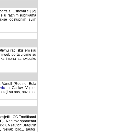
rtala. Osnovni cilj joj
ane u raznim rubrikama
lakse dostupnim svim
tivnu radijsku emisiju
ovom web portalu cime su
lika imena sa svjetske
a Vanell (Rudine, Bela
vic
, a Caslav Vujotic
 koji su nas, nazalost,
sjetiti: CG Traditional
MNE), Nadirov spomenar
cki CV (autor: Dragutin
 Nekab bilo... (autor: