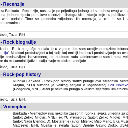
- Recenzije
ka Barikada - Recenzije, nastala je po prijedlogu jednog od saradnika ovog web po
 na jednom mjestu predstave recenzije diskografskih izdanja koje su publikov
web portala. Time se potencira vrijednost tih recenzija, a cini ih se i 
eresovanima.
vic, Tuzla, BiH.
- Rock biografije
kada - Rock biografije nastala je u vrijeme dok sam uredjivao muzicko-informa
acija
". Muzicari predstavljeni u toj radijskoj emisiji imali su i predstavljanje na 
nije predstavljeni. Istovremeno, tim nacinom rada zainteresovao sam i neka ve
 da mi samoinicijativno salju svoje muzicke materijale.
vic, Tuzla, BiH.
 - Rock-pop history
Rubrika Barikada - Rock-pop history sadrzi priloge dva saradnika. Vest
Krajina, SLO) autorica je velikog serijala o legendarnoj
Loli Novako
(Podgorica, MNE), autor je nekoliko priloga o velikim svjetskim umjetnicima
vic, Tuzla, BiH.
 - Vremeplov
Barikada - Vremeplov ima nekoliko zasebnih rubrika, svaka vrijedna za po
(autor: Zeljko Milovic, MNE), ex YU vremeplov (autor: Zeljko Milovic, 
(autor: Nadir Efendic, D), Mostarenje (autor: Milenko Mišo Maric, UK), Muzi
Matosevic, BiH), Muzika je svirala (autor: Djordje Gavric Djoko, USA),