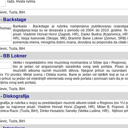
rada. Hvala svima.
vic, Tuzla, BiH.
 - Backstage
Barikada - Backstage je rubrika namjenjena publikovanju izvjestaj
dogadjanja koja su se desavala u periodu od 2004. do 2010. godine. Te 
pisali: Vladimir Horvat Horvi (Zagreb, HR), Darko Budna (Koprivnica, HR)
HR), Vasja Ivanovski (Skopje, MK), Branimir Bane Lokner (Zemun, SRB) i 
pomenuta imena, mnogima dobro znana, dovoljna su preporuka da citate nj
vic, Tuzla, BiH.
 - BB Lokner
Veliko i respektabilno ime muzickog novinarstva iz Srbije (pa i Regiona)
bio je jedan od angazovanijih saradnika ovog web portala. Pisao je nebro
albuma raznih muzickih stilova. Njegovi prilozi su razvrstani po godi
tor, Metal scena i Ostala scena. Bane je jedan od rijetkih koji je na ovom web port
dan od vrijednijih elemenata ovog web portala i ponosan sam da je svoje recenzije
b portala.
vic, Tuzla, BiH.
- Diskografija
rafija je rubrika u kojoj su predstavljani muzicki albumi izdati u Regionu (ex YU pro
oge su najcesce pisali: Vladimir Horvat Horvi (Zagreb, HR), Milan B. Popovic (Beogr
cic (Tuzla, BiH), Dinko Husadzic Sansky (Velika Ludina, HR)... Njihovi prilozi 
vic, Tuzla, BiH.