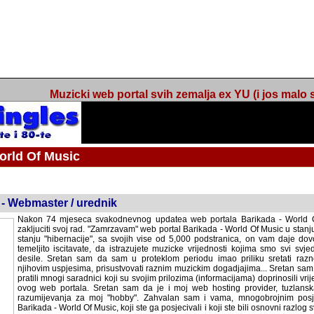
Muzicki web portal svih zemalja ex YU (i jos malo s
orld Of Music
ned
 - Webmaster / urednik
Nakon 74 mjeseca svakodnevnog updatea web portala Barikada - World O
zakljuciti svoj rad. "Zamrzavam" web portal Barikada - World Of Music u stanj
stanju "hibernacije", sa svojih vise od 5,000 podstranica, on vam daje dov
temeljito iscitavate, da istrazujete muzicke vrijednosti kojima smo svi svjedocili
Sretan sam da sam u proteklom periodu imao priliku sretati razne muzicar
uspjesima, prisustvovati raznim muzickim dogadjajima... Sretan sam da su 
mnogi saradnici koji su svojim prilozima (informacijama) doprinosili vrijednost
web portala. Sretan sam da je i moj web hosting provider, tuzlanska f
razumijevanja za moj "hobby". Zahvalan sam i vama, mnogobrojnim posje
Barikada - World Of Music, koji ste ga posjecivali i koji ste bili osnovni razl