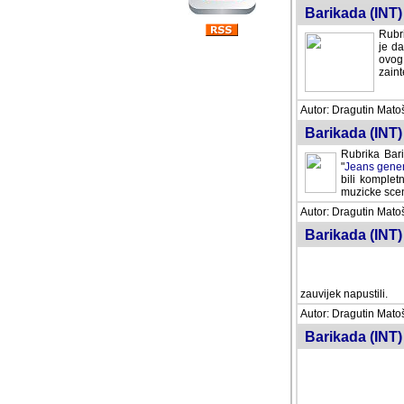
Barikada (INT) 
Rubri
je da
ovog 
zaint
Autor: Dragutin Matoše
Barikada (INT) 
Rubrika Bari
"
Jeans gener
bili komplet
muzicke scene
Autor: Dragutin Matoše
Barikada (INT)
zauvijek napustili.
Autor: Dragutin Matoše
Barikada (INT)