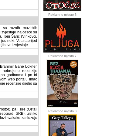
Reklamno mjesto 6
a sa raznih muzickih
izvjestaje najcesce su
, Toni Šaric (Vinkovci,
jos neki. Vec naprijed
ihove izvjestaje.
Reklamno mjesto 7
, Branimir Bane Lokner,
jene recenzije muzickih
nama i po tri osnovne
alu imao svoju rubriku.
 dijelio sa svima vama,
stor), pa i sire (Ostali
Reklamno mjesto 8
ad, SRB), Zeljko Milovic
svakako zasluzuju da se