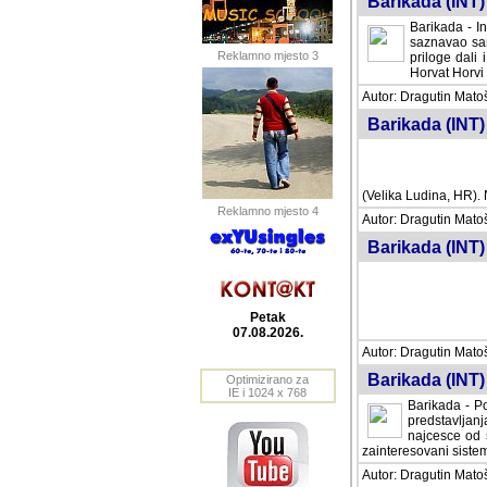
Barikada (INT) 
Barikada - In
saznavao sam
Reklamno mjesto 3
priloge dali 
Horvat Horvi 
Autor: Dragutin Matoše
Barikada (INT) 
(Velika Ludina, HR). N
Reklamno mjesto 4
Autor: Dragutin Matoše
Barikada (INT)
Petak
07.08.2026.
Autor: Dragutin Matoše
Barikada (INT) 
Optimizirano za
IE i 1024 x 768
Barikada - Po
predstavljanj
najcesce od s
zainteresovani sistemo
Autor: Dragutin Matoše