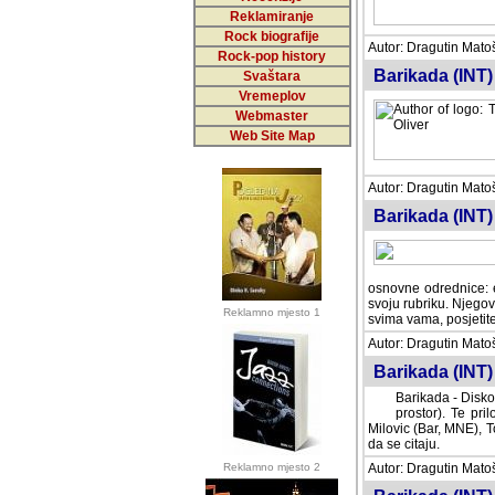
Reklamiranje
Rock biografije
Autor: Dragutin Matoše
Rock-pop history
Barikada (INT)
Svaštara
Vremeplov
Webmaster
Web Site Map
Autor: Dragutin Matoše
Barikada (INT)
odrednice: ex YU pros
Njegovi prilozi su je
Reklamno mjesto 1
posjetiteljima ovog we
Autor: Dragutin Matoše
Barikada (INT) 
Barikada - Diskog
prostor). Te pril
(Bar, MNE), Tomica Ra
citaju.
Reklamno mjesto 2
Autor: Dragutin Matoše