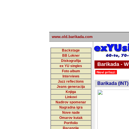
www.old.barikada.com
Backstage
BB Lokner
Diskografija
Barikada - W
ex YU singles
Foto album
undefi
Interviews
Jazz reflections
Barikada (INT)
Jeans generacija
Knjiga
Linkovi
Nadirov spomenar
Nagradna igra
Nove nade
Omarov kutak
Portfolio
Recenzije