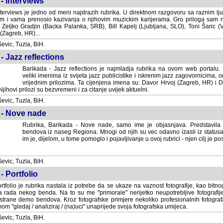
- Interviews
terviews je jedno od meni najdrazih rubrika. U direktnom razgovoru sa raznim lju
 i vama prenosio kazivanja o njihovim muzickim karijerama. Gro priloga sam
i Zeljko Gradjin (Backa Palanka, SRB), Bill Kapelj (Ljubljana, SLO), Toni Šaric (
(Zagreb, HR)...
vic, Tuzla, BiH.
- Jazz reflections
Barikada - Jazz reflections je najmladja rubrika na ovom web portalu. Medju
imenima iz svijeta jazz publicistike i iskrenim jazz zagovornicima, on
vrijednim prilozima. Ta cijenjena imena su: Davor Hrvoj (Zagreb, HR) i
jihovi prilozi su bezvremeni i za citanje uvijek aktuelni.
vic, Tuzla, BiH.
 - Nove nade
Rubrika, Barikada - Nove nade, samo ime je objasnjava. Predstavila
bendova iz naseg Regiona. Mnogi od njih su vec odavno izasli iz statusa 
je, dijelom, u tome pomoglo i pojavljivanje u ovoj rubrici - njen cilj je postig
vic, Tuzla, BiH.
- Portfolio
rtfolio je rubrika nastala iz potrebe da se ukaze na vaznost fotografije, kao bi
a rada nekog benda. Na to su me "primorale" nerijetko neupotrebljive fotografije
trane demo bendova. Kroz fotografske primjere nekoliko profesionalnih fotogr
m "gledaj / analiziraj / (na)uci" unaprijede svoja fotografska umijeca.
vic, Tuzla, BiH.