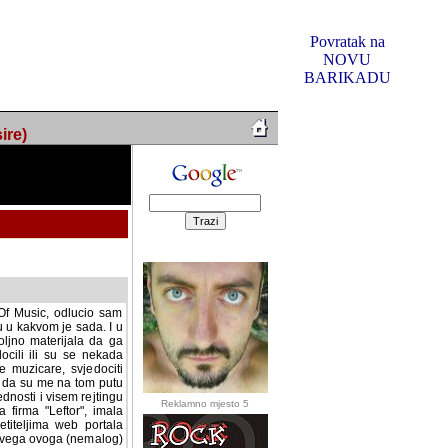
Povratak na
NOVU
BARIKADU
ire)
f Music, odlucio sam
u u kakvom je sada. I u
oljno materijala da ga
 ili su se nekada desile.
e, svjedociti njihovim
me na tom putu pratili
i i visem rejtingu ovog
Reklamno mjesto 5
irma "Leftor", imala
titeljima web portala
og svega ovoga (nemalog)