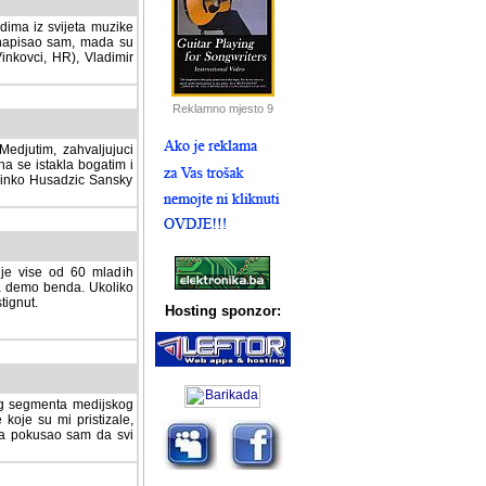
dima iz svijeta muzike
 napisao sam, mada su
Vinkovci, HR), Vladimir
Reklamno mjesto 9
tim, zahvaljujuci veliki
a se istakla bogatim i
 Dinko Husadzic Sansky
 je vise od 60 mladih
demo benda. Ukoliko im
nut.
Hosting sponzor:
tnog segmenta medijskog
 koje su mi pristizale,
afa pokusao sam da svi