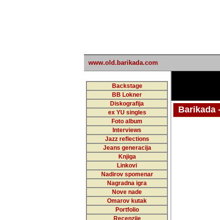
www.old.barikada.com
Backstage
BB Lokner
Diskografija
Barikada - W
ex YU singles
Foto album
Interviews
Jazz reflections
Barikada (INT)
Jeans generacija
Knjiga
Linkovi
Nadirov spomenar
Nagradna igra
Nove nade
Omarov kutak
Portfolio
Recenzije