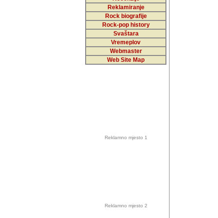
Reklamiranje
Rock biografije
Autor: Dragutin Matoše
Rock-pop history
Barikada (INT)
Svaštara
Vremeplov
Webmaster
Web Site Map
Autor: Dragutin Matoše
Barikada (INT)
odrednice: ex YU pros
Njegovi prilozi su je
Reklamno mjesto 1
posjetiteljima ovog we
Autor: Dragutin Matoše
Barikada (INT) 
Barikada - Diskog
prostor). Te pril
(Bar, MNE), Tomica Ra
citaju.
Reklamno mjesto 2
Autor: Dragutin Matoše