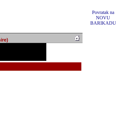
Povratak na
NOVU
BARIKADU
ire)
f Music, odlucio sam
u u kakvom je sada. I u
oljno materijala da ga
 ili su se nekada desile.
e, svjedociti njihovim
me na tom putu pratili
i i visem rejtingu ovog
Reklamno mjesto 5
irma "Leftor", imala
titeljima web portala
og svega ovoga (nemalog)