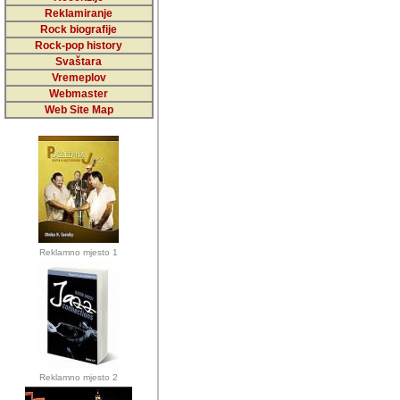
5,000 podstra
Reklamiranje
Rock biografije
da ga temelji
Rock-pop history
vrijednosti kojima smo sv
Svaštara
Vremeplov
Sretan sam da sam u protek
Webmaster
muzicare, svjedociti njih
Web Site Map
muzickim dogadjajima... Sr
mnogi saradnici koji su
doprinosili vrijednosti i v
sam da je i moj web hostin
imala razumijevanja za 
Reklamno mjesto 1
mnogobrojnim posjetitelj
Music, koji ste ga posjeciv
ovoga (nemalog) rada. Hva
Autor: Dragutin Matoševic,
Barikada (INT) - Backstage
Reklamno mjesto 2
Barikada -