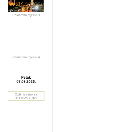
publikovan
dogadjanja
Reklamno mjesto 3
2004. do 2010. godine. Te i
Horvat Horvi (Zagreb, HR)
Šaric (Vinkovci, HR), Vas
Bane Lokner (Zemun, SRB)
imena, mnogima dobro zna
Reklamno mjesto 4
njihove izvjestaje.
Autor: Dragutin Matoševic,
Barikada (INT) - BB Lokner
Petak
Veliko i res
07.08.2026.
Srbije (pa i
Optimizirano za
jedan od angazovanijih s
IE i 1024 x 768
nebrojene recenzije muzic
Njegovi prilozi su razvr
odrednice: ex YU prostor,