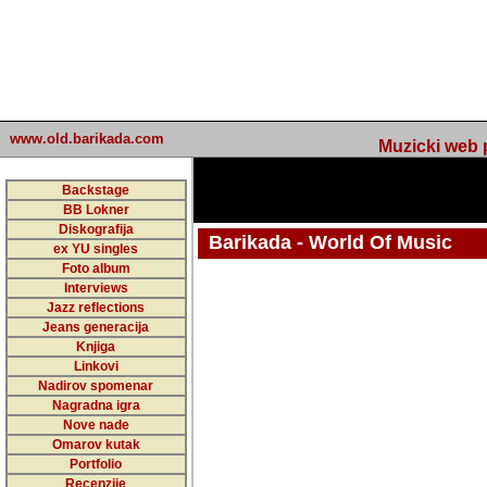
www.old.barikada.com
Muzicki web p
Backstage
BB Lokner
Diskografija
Barikada - World Of Music
ex YU singles
Foto album
undefined
Interviews
Jazz reflections
Barikada (INT) - Webmaster / urednik
Jeans generacija
Nakon 74 mj
Knjiga
Linkovi
portala Bari
Nadirov spomenar
zakljuciti 
Nagradna igra
Nove nade
Barikada - W
Omarov kutak
sada. I u sta
Portfolio
Recenzije