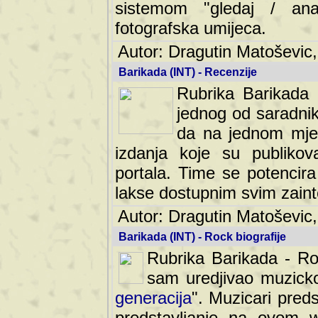
sistemom "gledaj / anal
fotografska umijeca.
Autor: Dragutin Matoševic,
Barikada (INT) - Recenzije
Rubrika Barikada -
jednog od saradnika
da na jednom mjes
izdanja koje su publik
portala. Time se potencira 
lakse dostupnim svim zain
Autor: Dragutin Matoševic,
Barikada (INT) - Rock biografije
Rubrika Barikada - Roc
sam uredjivao muzicko-
generacija
". Muzicari predst
predstavljanje na ovom w