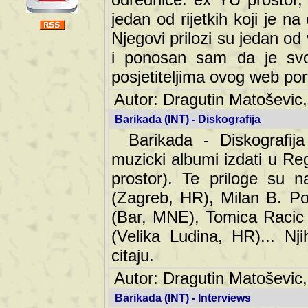
jedan od rijetkih koji je n
Njegovi prilozi su jedan od
i ponosan sam da je svoj
posjetiteljima ovog web por
Autor: Dragutin Matoševic,
Barikada (INT) - Diskografija
Barikada - Diskografija
muzicki albumi izdati u Reg
prostor). Te priloge su n
(Zagreb, HR), Milan B. Po
(Bar, MNE), Tomica Racic 
(Velika Ludina, HR)... Nj
citaju.
Autor: Dragutin Matoševic,
Barikada (INT) - Interviews