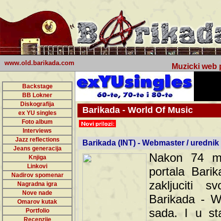
www.old.barikada.com
Muzicki web p
Backstage
BB Lokner
Diskografija
Barikada - World Of Music
ex YU singles
Foto album
undefined
Interviews
Jazz reflections
Barikada (INT) - Webmaster / urednik
Jeans generacija
Nakon 74 mj
Knjiga
Linkovi
portala Bari
Nadirov spomenar
zakljuciti 
Nagradna igra
Nove nade
Barikada - W
Omarov kutak
sada. I u sta
Portfolio
Recenzije