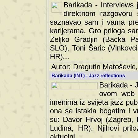
Barikada - Interviews 
direktnom razgovoru 
saznavao sam i vama pren
karijerama. Gro priloga sa
Zeljko Gradjin (Backa Pal
SLO), Toni Šaric (Vinkovci
HR)...
Autor: Dragutin Matoševic,
Barikada (INT) - Jazz reflections
Barikada - J
ovom web po
imenima iz svijeta jazz pub
ona se istakla bogatim i v
su: Davor Hrvoj (Zagreb, 
Ludina, HR). Njihovi pril
aktuelni.