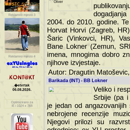
publikovan
dogadjanja
Reklamno mjesto 3
2004. do 2010. godine. Te i
Horvat Horvi (Zagreb, HR)
Šaric (Vinkovci, HR), Vas
Bane Lokner (Zemun, SRB)
imena, mnogima dobro zna
Reklamno mjesto 4
njihove izvjestaje.
Autor: Dragutin Matoševic,
Barikada (INT) - BB Lokner
�etvrtak
Veliko i res
06.08.2026.
Srbije (pa i
Optimizirano za
jedan od angazovanijih s
IE i 1024 x 768
nebrojene recenzije muzic
Njegovi prilozi su razvr
odrednice: ex YU prostor,