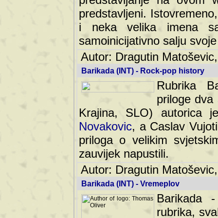
predstavljeni. Istovremen
i neka velika imena s
samoinicijativno salju svoje
Autor: Dragutin Matoševic,
Barikada (INT) - Rock-pop history
Rubrika Bari
dva saradnik
SLO) autorica je velikog s
Caslav Vujotic (Podgorica
velikim svjetskim umjetni
napustili.
Autor: Dragutin Matoševic,
Barikada (INT) - Vremeplov
Barikada -
rubrika, sva