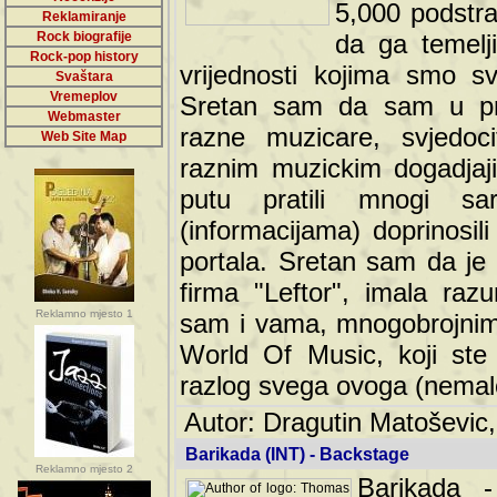
5,000 podstra
Reklamiranje
Rock biografije
da ga temelji
Rock-pop history
vrijednosti kojima smo sv
Svaštara
Vremeplov
Sretan sam da sam u protek
Webmaster
muzicare, svjedociti njih
Web Site Map
muzickim dogadjajima... Sr
mnogi saradnici koji su
doprinosili vrijednosti i v
sam da je i moj web hostin
imala razumijevanja za 
Reklamno mjesto 1
mnogobrojnim posjetitelj
Music, koji ste ga posjeciv
ovoga (nemalog) rada. Hva
Autor: Dragutin Matoševic,
Barikada (INT) - Backstage
Reklamno mjesto 2
Barikada -