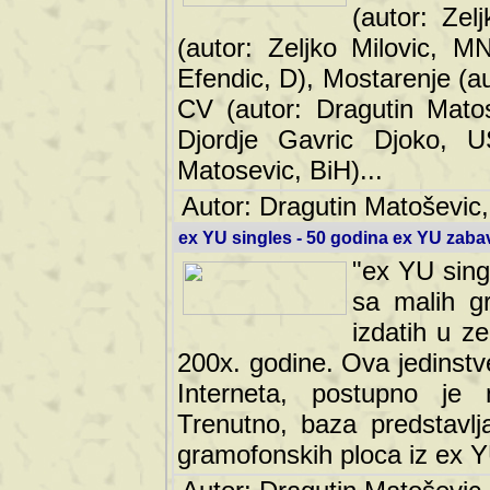
(autor: Ze
(autor: Zeljko Milovic, M
Efendic, D), Mostarenje (a
CV (autor: Dragutin Matos
Djordje Gavric Djoko, US
Matosevic, BiH)...
Autor: Dragutin Matoševic,
ex YU singles - 50 godina ex YU zab
"ex YU sing
sa malih g
izdatih u z
200x. godine. Ova jedinst
Interneta, postupno je nast
baza predstavlja informaci
ploca iz ex YU.