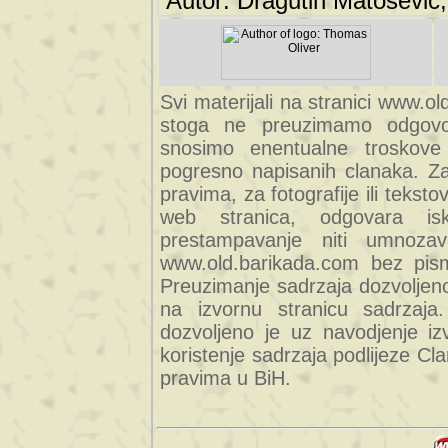
Autor: Dragutin Matoševic,
Svi materijali na stranici www.ol
stoga ne preuzimamo odgovor
snosimo enentualne troskove (
pogresno napisanih clanaka. Za 
pravima, za fotografije ili teksto
web stranica, odgovara isk
prestampavanje niti umnozav
www.old.barikada.com bez pism
Preuzimanje sadrzaja dozvoljeno
na izvornu stranicu sadrzaja
dozvoljeno je uz navodjenje iz
koristenje sadrzaja podlijeze C
pravima u BiH.