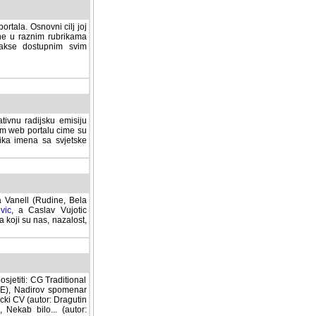
rtala. Osnovni cilj joj
ane u raznim rubrikama
lakse dostupnim svim
tivnu radijsku emisiju
ovom web portalu cime su
lika imena sa svjetske
a Vanell (Rudine, Bela
vic
, a Caslav Vujotic
 koji su nas, nazalost,
sjetiti: CG Traditional
MNE), Nadirov spomenar
cki CV (autor: Dragutin
 Nekab bilo... (autor: