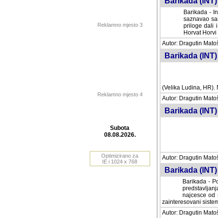
Barikada (INT) 
Barikada - In
saznavao sam
Reklamno mjesto 3
priloge dali 
Horvat Horvi 
Autor: Dragutin Matoše
Barikada (INT) 
(Velika Ludina, HR). N
Reklamno mjesto 4
Autor: Dragutin Matoše
Barikada (INT)
Subota
08.08.2026.
Autor: Dragutin Matoše
Barikada (INT) 
Optimizirano za
IE i 1024 x 768
Barikada - Po
predstavljanj
najcesce od s
zainteresovani sistemo
Autor: Dragutin Matoše