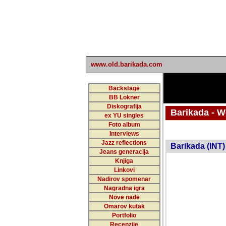
www.old.barikada.com
Backstage
BB Lokner
Diskografija
Barikada - W
ex YU singles
Foto album
undefi
Interviews
Jazz reflections
Barikada (INT)
Jeans generacija
Knjiga
Linkovi
Nadirov spomenar
Nagradna igra
Nove nade
Omarov kutak
Portfolio
Recenzije