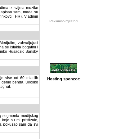
dima iz svijeta muzike
 napisao sam, mada su
Vinkovci, HR), Vladimir
Reklamno mjesto 9
tim, zahvaljujuci veliki
a se istakla bogatim i
 Dinko Husadzic Sansky
 je vise od 60 mladih
demo benda. Ukoliko im
nut.
Hosting sponzor:
tnog segmenta medijskog
 koje su mi pristizale,
afa pokusao sam da svi