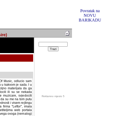
Povratak na
NOVU
BARIKADU
ire)
f Music, odlucio sam
u u kakvom je sada. I u
oljno materijala da ga
 ili su se nekada desile.
e, svjedociti njihovim
me na tom putu pratili
i i visem rejtingu ovog
Reklamno mjesto 5
irma "Leftor", imala
titeljima web portala
og svega ovoga (nemalog)