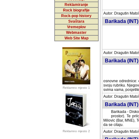
Reklamiranje
Rock biografije
Autor: Dragutin Matoše
Rock-pop history
Barikada (INT)
Svaštara
Vremeplov
Webmaster
Web Site Map
Autor: Dragutin Matoše
Barikada (INT)
odrednice: ex YU pros
Njegovi prilozi su je
Reklamno mjesto 1
posjetiteljima ovog we
Autor: Dragutin Matoše
Barikada (INT) 
Barikada - Diskog
prostor). Te pril
(Bar, MNE), Tomica Ra
citaju.
Reklamno mjesto 2
Autor: Dragutin Matoše