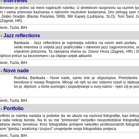
- Interviews
terviews je jedno od meni najdrazih rubrika. U direktnom razgovoru sa raznim lju
 i vama prenosio kazivanja o njihovim muzickim karijerama. Gro priloga sam
i Zeljko Gradjin (Backa Palanka, SRB), Bill Kapelj (Ljubljana, SLO), Toni Šaric (
(Zagreb, HR)...
vic, Tuzla, BiH.
- Jazz reflections
Barikada - Jazz reflections je najmladja rubrika na ovom web portalu. Medju
imenima iz svijeta jazz publicistike i iskrenim jazz zagovornicima, on
vrijednim prilozima. Ta cijenjena imena su: Davor Hrvoj (Zagreb, HR) i
jihovi prilozi su bezvremeni i za citanje uvijek aktuelni.
vic, Tuzla, BiH.
 - Nove nade
Rubrika, Barikada - Nove nade, samo ime je objasnjava. Predstavila
bendova iz naseg Regiona. Mnogi od njih su vec odavno izasli iz statusa 
je, dijelom, u tome pomoglo i pojavljivanje u ovoj rubrici - njen cilj je postig
vic, Tuzla, BiH.
- Portfolio
rtfolio je rubrika nastala iz potrebe da se ukaze na vaznost fotografije, kao bi
a rada nekog benda. Na to su me "primorale" nerijetko neupotrebljive fotografije
trane demo bendova. Kroz fotografske primjere nekoliko profesionalnih fotogr
m "gledaj / analiziraj / (na)uci" unaprijede svoja fotografska umijeca.
vic, Tuzla, BiH.