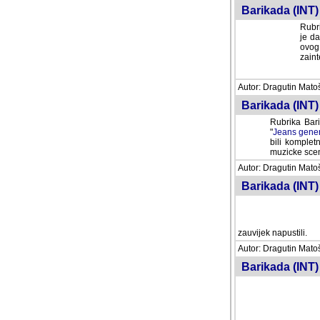
Barikada (INT) 
Rubri
je da
ovog 
zaint
Autor: Dragutin Matoše
Barikada (INT) 
Rubrika Bari
"
Jeans gener
bili komplet
muzicke scene
Autor: Dragutin Matoše
Barikada (INT)
zauvijek napustili.
Autor: Dragutin Matoše
Barikada (INT)