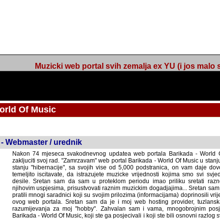
Muzicki web portal svih zemalja ex YU (i jos malo s
orld Of Music
ned
 - Webmaster / urednik
Nakon 74 mjeseca svakodnevnog updatea web portala Barikada - World O
zakljuciti svoj rad. "Zamrzavam" web portal Barikada - World Of Music u stanj
stanju "hibernacije", sa svojih vise od 5,000 podstranica, on vam daje dov
temeljito iscitavate, da istrazujete muzicke vrijednosti kojima smo svi svjedocili
Sretan sam da sam u proteklom periodu imao priliku sretati razne muzicar
uspjesima, prisustvovati raznim muzickim dogadjajima... Sretan sam da su 
mnogi saradnici koji su svojim prilozima (informacijama) doprinosili vrijednost
web portala. Sretan sam da je i moj web hosting provider, tuzlanska f
razumijevanja za moj "hobby". Zahvalan sam i vama, mnogobrojnim posje
Barikada - World Of Music, koji ste ga posjecivali i koji ste bili osnovni razl