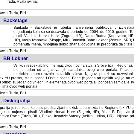
rada. Hvala svima.
vic, Tuzla, BiH.
 - Backstage
Barikada - Backstage je rubrika namjenjena publikovanju izvjestaj
dogadjanja koja su se desavala u periodu od 2004. do 2010. godine. Te 
pisali: Vladimir Horvat Horvi (Zagreb, HR), Darko Budna (Koprivnica, HR)
HR), Vasja Ivanovski (Skopje, MK), Branimir Bane Lokner (Zemun, SRB) i 
pomenuta imena, mnogima dobro znana, dovoljna su preporuka da citate nj
vic, Tuzla, BiH.
 - BB Lokner
Veliko i respektabilno ime muzickog novinarstva iz Srbije (pa i Regiona)
bio je jedan od angazovanijih saradnika ovog web portala. Pisao je nebro
albuma raznih muzickih stilova. Njegovi prilozi su razvrstani po godi
tor, Metal scena i Ostala scena. Bane je jedan od rijetkih koji je na ovom web port
dan od vrijednijih elemenata ovog web portala i ponosan sam da je svoje recenzije
b portala.
vic, Tuzla, BiH.
- Diskografija
rafija je rubrika u kojoj su predstavljani muzicki albumi izdati u Regionu (ex YU pro
oge su najcesce pisali: Vladimir Horvat Horvi (Zagreb, HR), Milan B. Popovic (Beogr
cic (Tuzla, BiH), Dinko Husadzic Sansky (Velika Ludina, HR)... Njihovi prilozi 
vic, Tuzla, BiH.