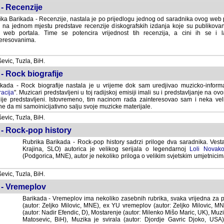
- Recenzije
ka Barikada - Recenzije, nastala je po prijedlogu jednog od saradnika ovog web po
 na jednom mjestu predstave recenzije diskografskih izdanja koje su publikov
web portala. Time se potencira vrijednost tih recenzija, a cini ih se i 
eresovanima.
vic, Tuzla, BiH.
- Rock biografije
kada - Rock biografije nastala je u vrijeme dok sam uredjivao muzicko-informa
acija
". Muzicari predstavljeni u toj radijskoj emisiji imali su i predstavljanje na 
nije predstavljeni. Istovremeno, tim nacinom rada zainteresovao sam i neka ve
 da mi samoinicijativno salju svoje muzicke materijale.
vic, Tuzla, BiH.
 - Rock-pop history
Rubrika Barikada - Rock-pop history sadrzi priloge dva saradnika. Vest
Krajina, SLO) autorica je velikog serijala o legendarnoj
Loli Novako
(Podgorica, MNE), autor je nekoliko priloga o velikim svjetskim umjetnicima
vic, Tuzla, BiH.
 - Vremeplov
Barikada - Vremeplov ima nekoliko zasebnih rubrika, svaka vrijedna za po
(autor: Zeljko Milovic, MNE), ex YU vremeplov (autor: Zeljko Milovic, 
(autor: Nadir Efendic, D), Mostarenje (autor: Milenko Mišo Maric, UK), Muzi
Matosevic, BiH), Muzika je svirala (autor: Djordje Gavric Djoko, USA),