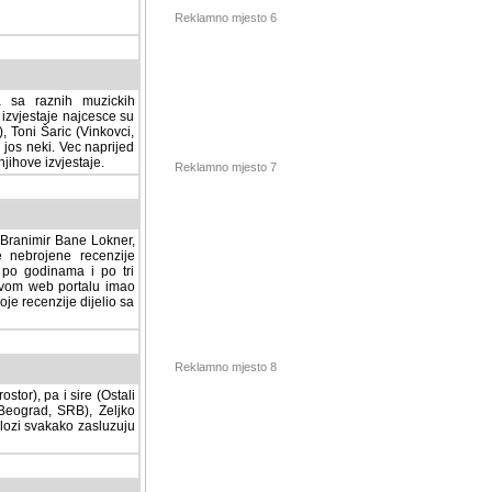
Reklamno mjesto 6
a sa raznih muzickih
izvjestaje najcesce su
, Toni Šaric (Vinkovci,
jos neki. Vec naprijed
ihove izvjestaje.
Reklamno mjesto 7
, Branimir Bane Lokner,
jene recenzije muzickih
nama i po tri osnovne
alu imao svoju rubriku.
 dijelio sa svima vama,
stor), pa i sire (Ostali
Reklamno mjesto 8
ad, SRB), Zeljko Milovic
svakako zasluzuju da se