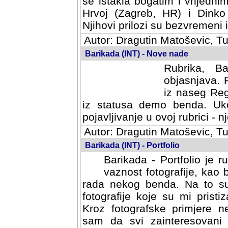
se istakla bogatim i vrijedni
Hrvoj (Zagreb, HR) i Dinko
Njihovi prilozi su bezvremeni i
Autor: Dragutin Matoševic, Tu
Barikada (INT) - Nove nade
Rubrika, B
objasnjava. 
iz naseg Reg
iz statusa demo benda. Uko
pojavljivanje u ovoj rubrici - nj
Autor: Dragutin Matoševic, Tu
Barikada (INT) - Portfolio
Barikada - Portfolio je 
vaznost fotografije, kao
rada nekog benda. Na to su 
fotografije koje su mi pristiz
fotografske primjere nekolik
svi zainteresovani sistemom "