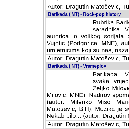
Autor: Dragutin Matoševic, Tu
Barikada (INT) - Rock-pop history
Rubrika Barik
saradnika. V
autorica je velikog serijal
Vujotic (Podgorica, MNE), aut
umjetnicima koji su nas, nazalo
Autor: Dragutin Matoševic, Tu
Barikada (INT) - Vremeplov
Barikada - V
svaka vrijedna
Milovic, MNE)
MNE), Nadirov spomenar (auto
Milenko Mišo Maric, UK), Muz
Muzika je svirala (autor: D
(autor: Dragutin Matosevic, BiH
Autor: Dragutin Matoševic, Tu