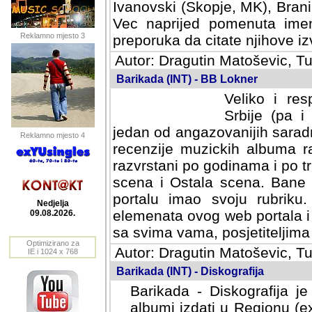
Ivanovski (Skopje, MK), Bran
Vec naprijed pomenuta ime
Reklamno mjesto 3
preporuka da citate njihove izv
Autor: Dragutin Matoševic, Tu
Barikada (INT) - BB Lokner
Veliko i res
Srbije (pa i
jedan od angazovanijih sarad
Reklamno mjesto 4
recenzije muzickih albuma ra
razvrstani po godinama i po t
scena i Ostala scena. Bane 
portalu imao svoju rubriku.
Nedjelja
elemenata ovog web portala i 
09.08.2026.
sa svima vama, posjetiteljima
Optimizirano za
Autor: Dragutin Matoševic, Tu
IE i 1024 x 768
Barikada (INT) - Diskografija
Barikada - Diskografija je
albumi izdati u Regionu (ex 