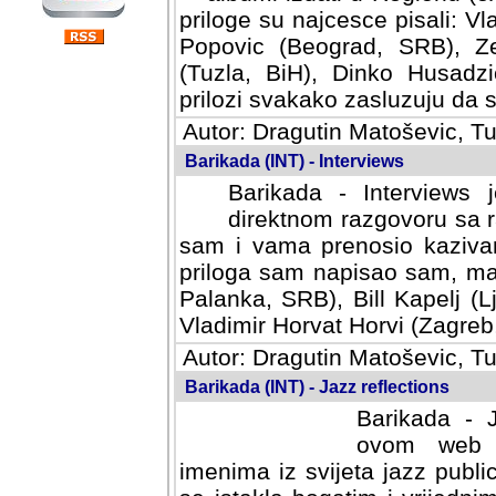
priloge su najcesce pisali: Vl
Popovic (Beograd, SRB), Ze
(Tuzla, BiH), Dinko Husadzi
prilozi svakako zasluzuju da se
Autor: Dragutin Matoševic, Tu
Barikada (INT) - Interviews
Barikada - Interviews 
direktnom razgovoru sa r
sam i vama prenosio kazivan
priloga sam napisao sam, mad
Palanka, SRB), Bill Kapelj (L
Vladimir Horvat Horvi (Zagreb,
Autor: Dragutin Matoševic, Tu
Barikada (INT) - Jazz reflections
Barikada - J
ovom web po
imenima iz svijeta jazz publi