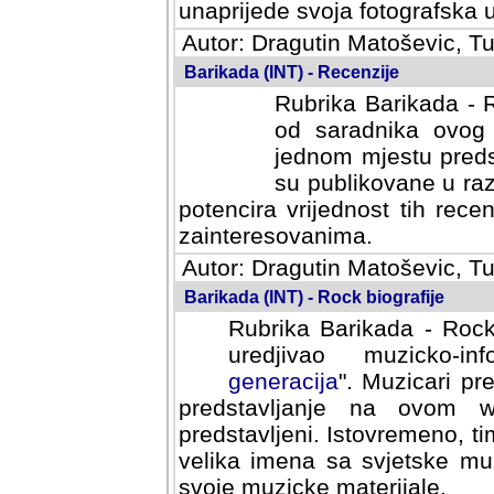
svoja fotografska umijeca.
Autor: Dragutin Matoševic, Tu
Barikada (INT) - Recenzije
Rubrika Barikada - R
od saradnika ovog 
jednom mjestu predst
su publikovane u ra
potencira vrijednost tih rece
zainteresovanima.
Autor: Dragutin Matoševic, Tu
Barikada (INT) - Rock biografije
Rubrika Barikada - Rock
uredjivao muzicko-informa
Muzicari predstavljeni u to
na ovom web portalu cime
Istovremeno, tim nacinom ra
sa svjetske muzicke scene da
materijale.