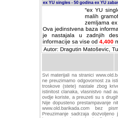
ex YU singles - 50 godina ex YU zab
"ex YU singl
malih gramof
zemljama ex 
Ova jedinstvena baza informa
je nastajala u zadnjih des
informacije sa vise od
4,400
m
Autor: Dragutin Matoševic, Tu
Svi materijali na stranici www.old.b
preuzimamo odgovornost za istini
troskove (stete) nastale zbog kriv
istinitost clanaka, vlasnistvo nad au
ovdje koriste, a preuzeti su s drugi
Nije dopusteno prestampavanje nit
www.old.barikada.com bez pism
Preuzimanje sadrzaja dozvoljeno 