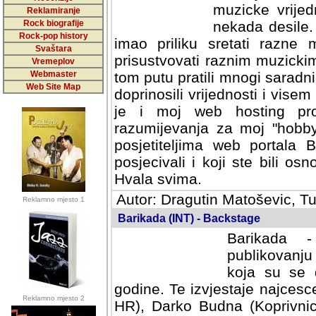
muzicke vrijed
Reklamiranje
Rock biografije
nekada desile
Rock-pop history
imao priliku sretati razne 
Svaštara
prisustvovati raznim muzick
Vremeplov
Webmaster
tom putu pratili mnogi saradni
Web Site Map
doprinosili vrijednosti i vise
je i moj web hosting prov
razumijevanja za moj "hobb
posjetiteljima web portala 
posjecivali i koji ste bili o
Hvala svima.
Autor: Dragutin Matoševic, Tu
Reklamno mjesto 1
Barikada (INT) - Backstage
Barikada -
publikovanju
koja su se 
godine. Te izvjestaje najcesce
Reklamno mjesto 2
HR), Darko Budna (Koprivnic