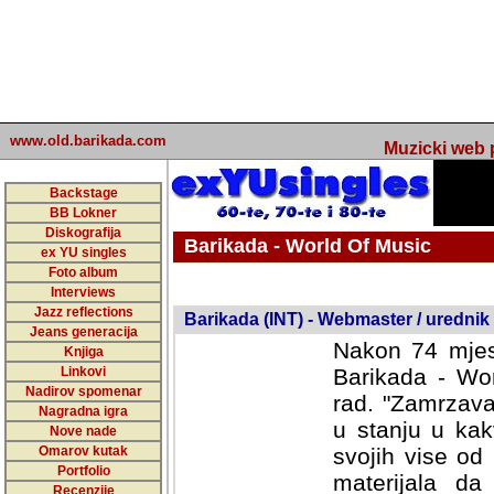
www.old.barikada.com
Muzicki web p
Backstage
BB Lokner
Diskografija
Barikada - World Of Music
ex YU singles
Foto album
undefined
Interviews
Jazz reflections
Barikada (INT) - Webmaster / urednik
Jeans generacija
Nakon 74 mjes
Knjiga
Linkovi
Barikada - Wor
Nadirov spomenar
rad. "Zamrzava
Nagradna igra
u stanju u kak
Nove nade
Omarov kutak
svojih vise od
Portfolio
materijala da 
Recenzije