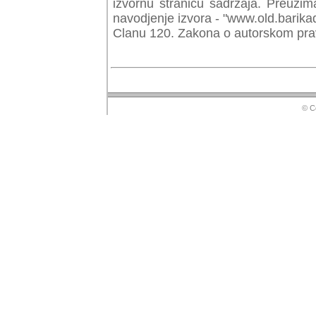
izvornu stranicu sadrzaja. Preuzim
navodjenje izvora - "www.old.barika
Clanu 120. Zakona o autorskom prav
© Copyr