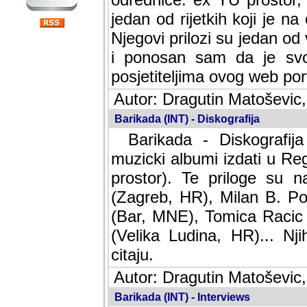
jedan od rijetkih koji je n
Njegovi prilozi su jedan od
i ponosan sam da je svoj
posjetiteljima ovog web por
Autor: Dragutin Matoševic,
Barikada (INT) - Diskografija
Barikada - Diskografija
muzicki albumi izdati u Reg
prostor). Te priloge su n
(Zagreb, HR), Milan B. Po
(Bar, MNE), Tomica Racic 
(Velika Ludina, HR)... Nj
citaju.
Autor: Dragutin Matoševic,
Barikada (INT) - Interviews