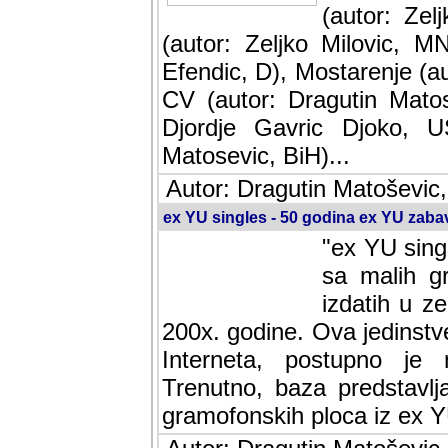
(autor: Ze
(autor: Zeljko Milovic, M
Efendic, D), Mostarenje (a
CV (autor: Dragutin Matos
Djordje Gavric Djoko, US
Matosevic, BiH)...
Autor: Dragutin Matoševic,
ex YU singles - 50 godina ex YU zab
"ex YU sing
sa malih g
izdatih u z
200x. godine. Ova jedinst
Interneta, postupno je nast
baza predstavlja informaci
ploca iz ex YU.