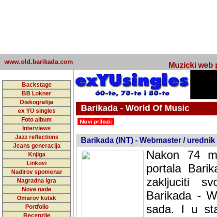
www.old.barikada.com
Muzicki web p
Backstage
BB Lokner
Diskografija
Barikada - World Of Music
ex YU singles
Foto album
undefined
Interviews
Jazz reflections
Barikada (INT) - Webmaster / urednik
Jeans generacija
Nakon 74 mj
Knjiga
Linkovi
portala Bari
Nadirov spomenar
zakljuciti 
Nagradna igra
Nove nade
Barikada - W
Omarov kutak
sada. I u sta
Portfolio
Recenzije