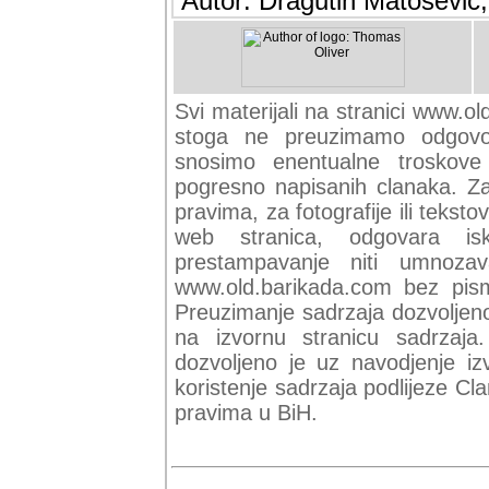
Autor: Dragutin Matoševic,
Svi materijali na stranici www.ol
stoga ne preuzimamo odgovor
snosimo enentualne troskove (
pogresno napisanih clanaka. Za 
pravima, za fotografije ili teksto
web stranica, odgovara isk
prestampavanje niti umnozav
www.old.barikada.com bez pism
Preuzimanje sadrzaja dozvoljeno
na izvornu stranicu sadrzaja
dozvoljeno je uz navodjenje iz
koristenje sadrzaja podlijeze C
pravima u BiH.