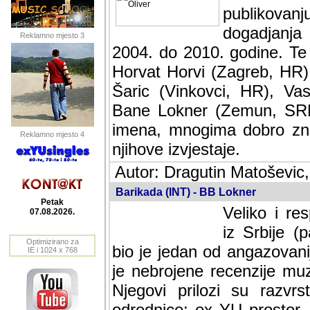
publikovan
dogadjanja
Reklamno mjesto 3
2004. do 2010. godine. Te i
Horvat Horvi (Zagreb, HR)
Šaric (Vinkovci, HR), Vas
Bane Lokner (Zemun, SRB)
imena, mnogima dobro zna
Reklamno mjesto 4
njihove izvjestaje.
Autor: Dragutin Matoševic,
Barikada (INT) - BB Lokner
Petak
Veliko i res
07.08.2026.
Srbije (pa i
Optimizirano za
jedan od angazovanijih s
IE i 1024 x 768
nebrojene recenzije muzic
Njegovi prilozi su razvr
odrednice: ex YU prostor,