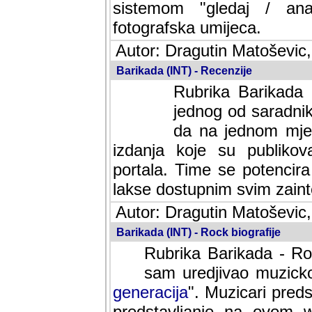
sistemom "gledaj / anal
fotografska umijeca.
Autor: Dragutin Matoševic,
Barikada (INT) - Recenzije
Rubrika Barikada -
jednog od saradnika
da na jednom mjes
izdanja koje su publik
portala. Time se potencira 
lakse dostupnim svim zain
Autor: Dragutin Matoševic,
Barikada (INT) - Rock biografije
Rubrika Barikada - Roc
sam uredjivao muzicko-
generacija
". Muzicari predst
predstavljanje na ovom w