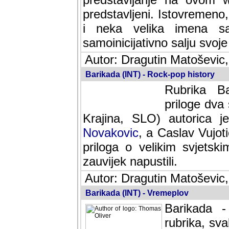
predstavljeni. Istovremen
i neka velika imena s
samoinicijativno salju svoje
Autor: Dragutin Matoševic,
Barikada (INT) - Rock-pop history
Rubrika Bari
dva saradnik
SLO) autorica je velikog s
Caslav Vujotic (Podgorica
velikim svjetskim umjetni
napustili.
Autor: Dragutin Matoševic,
Barikada (INT) - Vremeplov
Barikada -
rubrika, sva