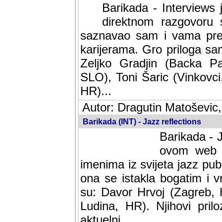
Barikada - Interviews 
direktnom razgovoru 
saznavao sam i vama pren
karijerama. Gro priloga sa
Zeljko Gradjin (Backa Pal
SLO), Toni Šaric (Vinkovci
HR)...
Autor: Dragutin Matoševic,
Barikada (INT) - Jazz reflections
Barikada - J
ovom web po
imenima iz svijeta jazz pub
ona se istakla bogatim i v
su: Davor Hrvoj (Zagreb, 
Ludina, HR). Njihovi pril
aktuelni.