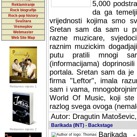
5,000 podstra
Reklamiranje
Rock biografije
da ga temelji
Rock-pop history
vrijednosti kojima smo sv
Svaštara
Vremeplov
Sretan sam da sam u protek
Webmaster
muzicare, svjedociti njih
Web Site Map
muzickim dogadjajima... Sr
mnogi saradnici koji su
doprinosili vrijednosti i v
sam da je i moj web hostin
imala razumijevanja za 
Reklamno mjesto 1
mnogobrojnim posjetitelj
Music, koji ste ga posjeciv
ovoga (nemalog) rada. Hva
Autor: Dragutin Matoševic,
Barikada (INT) - Backstage
Reklamno mjesto 2
Barikada -