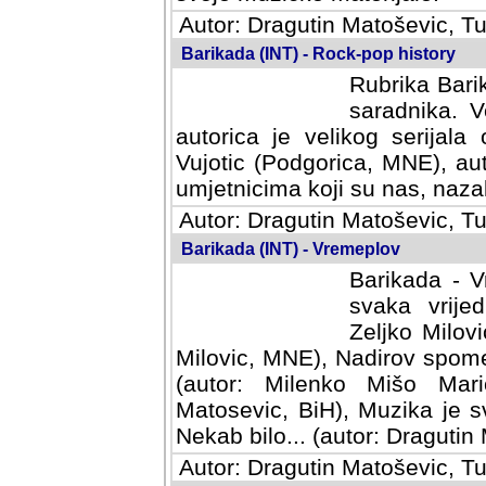
Autor: Dragutin Matoševic, Tu
Barikada (INT) - Rock-pop history
Rubrika Barik
saradnika. V
autorica je velikog serijal
Vujotic (Podgorica, MNE), aut
umjetnicima koji su nas, nazalo
Autor: Dragutin Matoševic, Tu
Barikada (INT) - Vremeplov
Barikada - V
svaka vrijedna
Milovic, MNE)
MNE), Nadirov spomenar (auto
Milenko Mišo Maric, UK), Muz
Muzika je svirala (autor: D
(autor: Dragutin Matosevic, BiH
Autor: Dragutin Matoševic, Tu