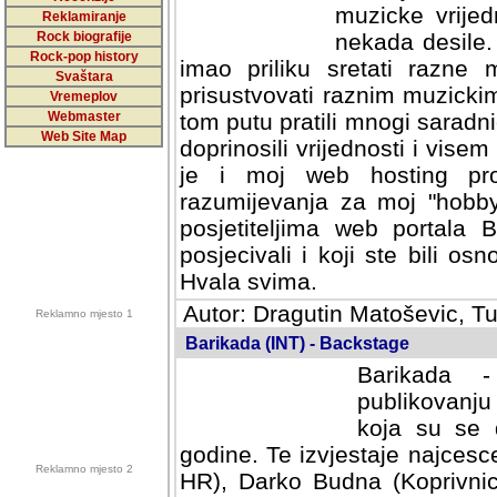
muzicke vrijed
Reklamiranje
Rock biografije
nekada desile
Rock-pop history
imao priliku sretati razne 
Svaštara
prisustvovati raznim muzick
Vremeplov
Webmaster
tom putu pratili mnogi saradni
Web Site Map
doprinosili vrijednosti i vise
je i moj web hosting prov
razumijevanja za moj "hobb
posjetiteljima web portala 
posjecivali i koji ste bili o
Hvala svima.
Autor: Dragutin Matoševic, Tu
Reklamno mjesto 1
Barikada (INT) - Backstage
Barikada -
publikovanju
koja su se 
godine. Te izvjestaje najcesce
Reklamno mjesto 2
HR), Darko Budna (Koprivnic