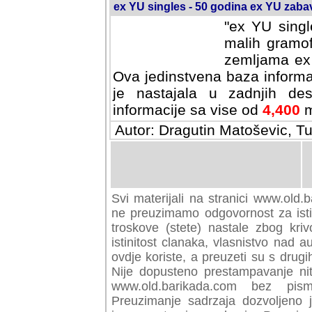
ex YU singles - 50 godina ex YU zab
"ex YU singl
malih gramof
zemljama ex 
Ova jedinstvena baza informa
je nastajala u zadnjih des
informacije sa vise od
4,400
m
Autor: Dragutin Matoševic, Tu
Svi materijali na stranici www.old.b
preuzimamo odgovornost za istini
troskove (stete) nastale zbog kriv
istinitost clanaka, vlasnistvo nad au
ovdje koriste, a preuzeti su s drugi
Nije dopusteno prestampavanje nit
www.old.barikada.com bez pism
Preuzimanje sadrzaja dozvoljeno 