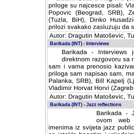
priloge su najcesce pisali: Vl
Popovic (Beograd, SRB), Ze
(Tuzla, BiH), Dinko Husadzi
prilozi svakako zasluzuju da se
Autor: Dragutin Matoševic, Tu
Barikada (INT) - Interviews
Barikada - Interviews 
direktnom razgovoru sa r
sam i vama prenosio kazivan
priloga sam napisao sam, mad
Palanka, SRB), Bill Kapelj (L
Vladimir Horvat Horvi (Zagreb,
Autor: Dragutin Matoševic, Tu
Barikada (INT) - Jazz reflections
Barikada - J
ovom web po
imenima iz svijeta jazz publi