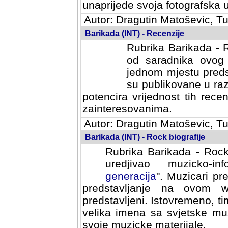
svoja fotografska umijeca.
Autor: Dragutin Matoševic, Tu
Barikada (INT) - Recenzije
Rubrika Barikada - R
od saradnika ovog 
jednom mjestu predst
su publikovane u ra
potencira vrijednost tih rece
zainteresovanima.
Autor: Dragutin Matoševic, Tu
Barikada (INT) - Rock biografije
Rubrika Barikada - Rock
uredjivao muzicko-informa
Muzicari predstavljeni u to
na ovom web portalu cime
Istovremeno, tim nacinom ra
sa svjetske muzicke scene da
materijale.