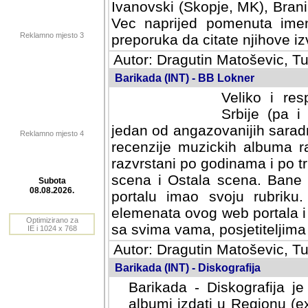
Ivanovski (Skopje, MK), Bran
Vec naprijed pomenuta ime
Reklamno mjesto 3
preporuka da citate njihove izv
Autor: Dragutin Matoševic, Tu
Barikada (INT) - BB Lokner
Veliko i res
Srbije (pa i
jedan od angazovanijih sarad
Reklamno mjesto 4
recenzije muzickih albuma ra
razvrstani po godinama i po t
scena i Ostala scena. Bane 
portalu imao svoju rubriku.
Subota
elemenata ovog web portala i 
08.08.2026.
sa svima vama, posjetiteljima
Optimizirano za
Autor: Dragutin Matoševic, Tu
IE i 1024 x 768
Barikada (INT) - Diskografija
Barikada - Diskografija je
albumi izdati u Regionu (ex 