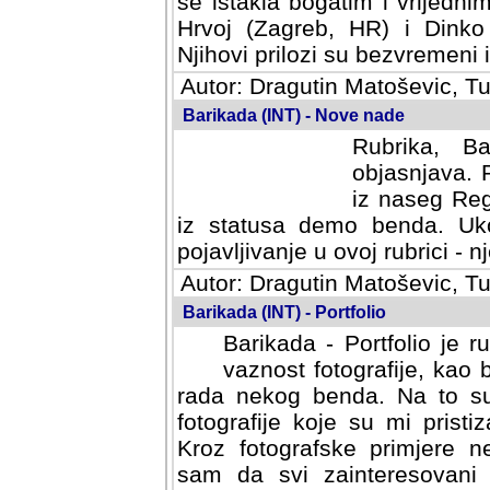
se istakla bogatim i vrijedni
Hrvoj (Zagreb, HR) i Dinko
Njihovi prilozi su bezvremeni i
Autor: Dragutin Matoševic, Tu
Barikada (INT) - Nove nade
Rubrika, B
objasnjava. 
iz naseg Reg
iz statusa demo benda. Uko
pojavljivanje u ovoj rubrici - nj
Autor: Dragutin Matoševic, Tu
Barikada (INT) - Portfolio
Barikada - Portfolio je 
vaznost fotografije, kao
rada nekog benda. Na to su 
fotografije koje su mi pristiz
fotografske primjere nekolik
svi zainteresovani sistemom "