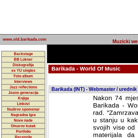
www.old.barikada.com
Muzicki web p
Backstage
BB Lokner
Diskografija
Barikada - World Of Music
ex YU singles
Foto album
undefined
Interviews
Jazz reflections
Barikada (INT) - Webmaster / urednik
Jeans generacija
Nakon 74 mjes
Knjiga
Linkovi
Barikada - Wor
Nadirov spomenar
rad. "Zamrzava
Nagradna igra
u stanju u kak
Nove nade
Omarov kutak
svojih vise od
Portfolio
materijala da 
Recenzije