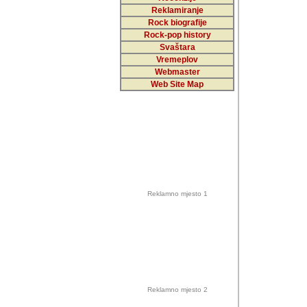
Reklamiranje
Rock biografije
Autor: Dragutin Matoše
Rock-pop history
Barikada (INT)
Svaštara
Vremeplov
Webmaster
Web Site Map
Autor: Dragutin Matoše
Barikada (INT)
odrednice: ex YU pros
Njegovi prilozi su je
Reklamno mjesto 1
posjetiteljima ovog we
Autor: Dragutin Matoše
Barikada (INT) 
Barikada - Diskog
prostor). Te pril
(Bar, MNE), Tomica Ra
citaju.
Reklamno mjesto 2
Autor: Dragutin Matoše