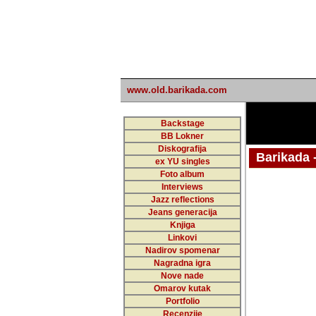
www.old.barikada.com
Backstage
BB Lokner
Diskografija
Barikada - W
ex YU singles
Foto album
Interviews
Jazz reflections
Barikada (INT)
Jeans generacija
Knjiga
Linkovi
Nadirov spomenar
Nagradna igra
Nove nade
Omarov kutak
Portfolio
Recenzije