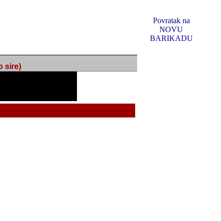
Povratak na
NOVU
BARIKADU
ire)
f Music, odlucio sam
u u kakvom je sada. I u
oljno materijala da ga
 ili su se nekada desile.
e, svjedociti njihovim
me na tom putu pratili
i i visem rejtingu ovog
Reklamno mjesto 5
irma "Leftor", imala
titeljima web portala
og svega ovoga (nemalog)