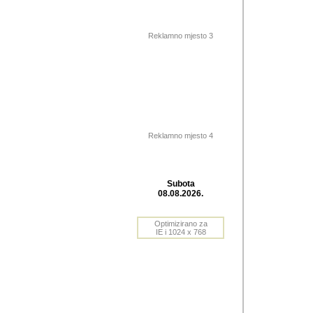
Barikada (INT) 
Barikada - In
saznavao sam
Reklamno mjesto 3
priloge dali 
Horvat Horvi 
Autor: Dragutin Matoše
Barikada (INT) 
(Velika Ludina, HR). N
Reklamno mjesto 4
Autor: Dragutin Matoše
Barikada (INT)
Subota
08.08.2026.
Autor: Dragutin Matoše
Barikada (INT) 
Optimizirano za
IE i 1024 x 768
Barikada - Po
predstavljanj
najcesce od s
zainteresovani sistemo
Autor: Dragutin Matoše