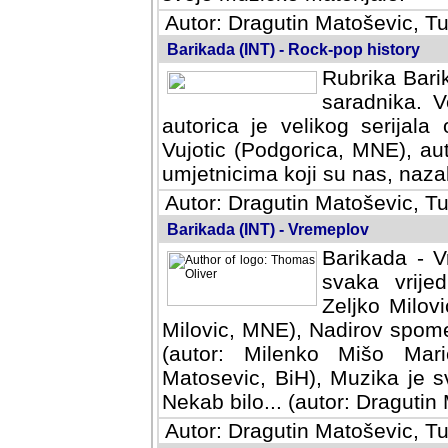
Autor: Dragutin Matoševic, Tu
Barikada (INT) - Rock-pop history
Rubrika Barik
saradnika. V
autorica je velikog serijal
Vujotic (Podgorica, MNE), aut
umjetnicima koji su nas, nazalo
Autor: Dragutin Matoševic, Tu
Barikada (INT) - Vremeplov
Barikada - V
svaka vrijedna
Milovic, MNE)
MNE), Nadirov spomenar (auto
Milenko Mišo Maric, UK), Muz
Muzika je svirala (autor: D
(autor: Dragutin Matosevic, BiH
Autor: Dragutin Matoševic, Tu