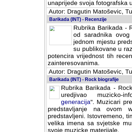
svoja fotografska umijeca.
Autor: Dragutin Matoševic, Tu
Barikada (INT) - Recenzije
Rubrika Barikada - R
od saradnika ovog 
jednom mjestu predst
su publikovane u ra
potencira vrijednost tih rece
zainteresovanima.
Autor: Dragutin Matoševic, Tu
Barikada (INT) - Rock biografije
Rubrika Barikada - Rock
uredjivao muzicko-informa
Muzicari predstavljeni u to
na ovom web portalu cime
Istovremeno, tim nacinom ra
sa svjetske muzicke scene da
materijale.