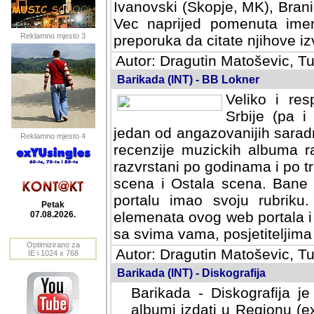
Ivanovski (Skopje, MK), Bran
Vec naprijed pomenuta ime
Reklamno mjesto 3
preporuka da citate njihove izv
Autor: Dragutin Matoševic, Tu
Barikada (INT) - BB Lokner
Veliko i res
Srbije (pa i
jedan od angazovanijih sarad
Reklamno mjesto 4
recenzije muzickih albuma ra
razvrstani po godinama i po t
scena i Ostala scena. Bane 
portalu imao svoju rubriku.
Petak
elemenata ovog web portala i 
07.08.2026.
sa svima vama, posjetiteljima
Optimizirano za
Autor: Dragutin Matoševic, Tu
IE i 1024 x 768
Barikada (INT) - Diskografija
Barikada - Diskografija je
albumi izdati u Regionu (ex 