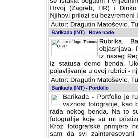
se istakla bogatim i vrijedni
Hrvoj (Zagreb, HR) i Dinko
Njihovi prilozi su bezvremeni i
Autor: Dragutin Matoševic, Tu
Barikada (INT) - Nove nade
Rubrika, B
objasnjava. 
iz naseg Reg
iz statusa demo benda. Uko
pojavljivanje u ovoj rubrici - nj
Autor: Dragutin Matoševic, Tu
Barikada (INT) - Portfolio
Barikada - Portfolio je 
vaznost fotografije, kao
rada nekog benda. Na to su 
fotografije koje su mi pristiz
fotografske primjere nekolik
svi zainteresovani sistemom "