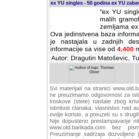
ex YU singles - 50 godina ex YU zab
"ex YU singl
malih gramof
zemljama ex 
Ova jedinstvena baza informa
je nastajala u zadnjih des
informacije sa vise od
4,400
m
Autor: Dragutin Matoševic, Tu
Svi materijali na stranici www.old.b
preuzimamo odgovornost za istini
troskove (stete) nastale zbog kriv
istinitost clanaka, vlasnistvo nad au
ovdje koriste, a preuzeti su s drugi
Nije dopusteno prestampavanje nit
www.old.barikada.com bez pism
Preuzimanje sadrzaja dozvoljeno 