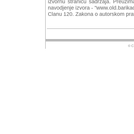
izvornu stranicu sadrzaja. Preuzim
navodjenje izvora - "www.old.barika
Clanu 120. Zakona o autorskom prav
© Copyr