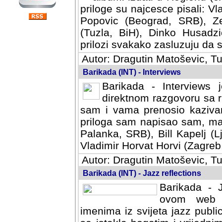
priloge su najcesce pisali: Vl
Popovic (Beograd, SRB), Ze
(Tuzla, BiH), Dinko Husadzi
prilozi svakako zasluzuju da se
Autor: Dragutin Matoševic, Tu
Barikada (INT) - Interviews
Barikada - Interviews 
direktnom razgovoru sa r
sam i vama prenosio kazivan
priloga sam napisao sam, mad
Palanka, SRB), Bill Kapelj (L
Vladimir Horvat Horvi (Zagreb,
Autor: Dragutin Matoševic, Tu
Barikada (INT) - Jazz reflections
Barikada - J
ovom web po
imenima iz svijeta jazz publi