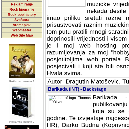
muzicke vrijed
Reklamiranje
Rock biografije
nekada desile
Rock-pop history
imao priliku sretati razne 
Svaštara
prisustvovati raznim muzick
Vremeplov
Webmaster
tom putu pratili mnogi saradni
Web Site Map
doprinosili vrijednosti i vise
je i moj web hosting prov
razumijevanja za moj "hobb
posjetiteljima web portala 
posjecivali i koji ste bili o
Hvala svima.
Autor: Dragutin Matoševic, Tu
Reklamno mjesto 1
Barikada (INT) - Backstage
Barikada -
publikovanju
koja su se 
godine. Te izvjestaje najcesce
Reklamno mjesto 2
HR), Darko Budna (Koprivnic