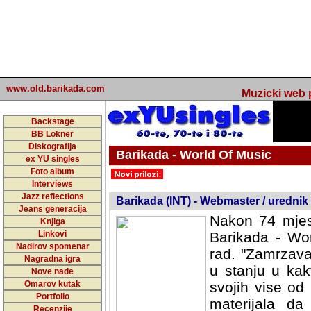
www.old.barikada.com
Muzicki web p
Backstage
BB Lokner
Diskografija
Barikada - World Of Music
ex YU singles
Foto album
undefined
Interviews
Jazz reflections
Barikada (INT) - Webmaster / urednik
Jeans generacija
Nakon 74 mjes
Knjiga
Linkovi
Barikada - Wor
Nadirov spomenar
rad. "Zamrzava
Nagradna igra
u stanju u kak
Nove nade
Omarov kutak
svojih vise od
Portfolio
materijala da 
Recenzije