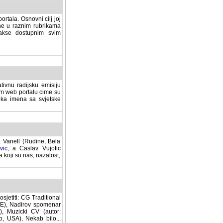
rtala. Osnovni cilj joj
ane u raznim rubrikama
lakse dostupnim svim
tivnu radijsku emisiju
ovom web portalu cime su
lika imena sa svjetske
a Vanell (Rudine, Bela
vic
, a Caslav Vujotic
 koji su nas, nazalost,
sjetiti: CG Traditional
MNE), Nadirov spomenar
cki CV (autor: Dragutin
 Nekab bilo... (autor: