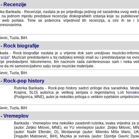
- Recenzije
ka Barikada - Recenzije, nastala je po prijedlogu jednog od saradnika ovog web po
 na jednom mjestu predstave recenzije diskografskih izdanja koje su publikov
web portala. Time se potencira vrijednost tih recenzija, a cini ih se i 
eresovanima.
vic, Tuzla, BiH.
- Rock biografije
kada - Rock biografije nastala je u vrijeme dok sam uredjivao muzicko-informa
acija
". Muzicari predstavljeni u toj radijskoj emisiji imali su i predstavljanje na 
nije predstavljeni. Istovremeno, tim nacinom rada zainteresovao sam i neka ve
 da mi samoinicijativno salju svoje muzicke materijale.
vic, Tuzla, BiH.
 - Rock-pop history
Rubrika Barikada - Rock-pop history sadrzi priloge dva saradnika. Vest
Krajina, SLO) autorica je velikog serijala o legendarnoj
Loli Novako
(Podgorica, MNE), autor je nekoliko priloga o velikim svjetskim umjetnicima
vic, Tuzla, BiH.
 - Vremeplov
Barikada - Vremeplov ima nekoliko zasebnih rubrika, svaka vrijedna za po
(autor: Zeljko Milovic, MNE), ex YU vremeplov (autor: Zeljko Milovic, 
(autor: Nadir Efendic, D), Mostarenje (autor: Milenko Mišo Maric, UK), Muzi
Matosevic, BiH), Muzika je svirala (autor: Djordje Gavric Djoko, USA),