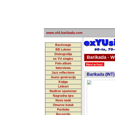
www.old.barikada.com
Backstage
BB Lokner
Diskografija
Barikada - W
ex YU singles
Foto album
undefi
Interviews
Jazz reflections
Barikada (INT)
Jeans generacija
Knjiga
Linkovi
Nadirov spomenar
Nagradna igra
Nove nade
Omarov kutak
Portfolio
Recenzije