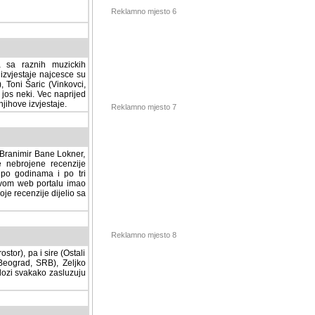
Reklamno mjesto 6
a sa raznih muzickih
izvjestaje najcesce su
, Toni Šaric (Vinkovci,
jos neki. Vec naprijed
ihove izvjestaje.
Reklamno mjesto 7
, Branimir Bane Lokner,
jene recenzije muzickih
nama i po tri osnovne
alu imao svoju rubriku.
 dijelio sa svima vama,
stor), pa i sire (Ostali
Reklamno mjesto 8
ad, SRB), Zeljko Milovic
svakako zasluzuju da se