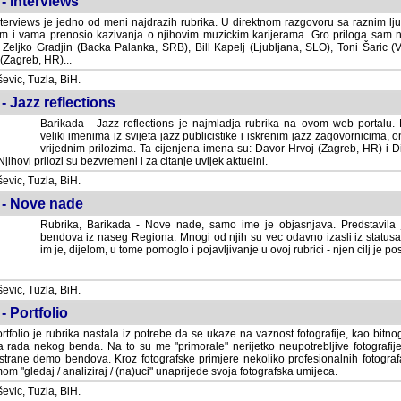
- Interviews
terviews je jedno od meni najdrazih rubrika. U direktnom razgovoru sa raznim lju
 i vama prenosio kazivanja o njihovim muzickim karijerama. Gro priloga sam
i Zeljko Gradjin (Backa Palanka, SRB), Bill Kapelj (Ljubljana, SLO), Toni Šaric (
(Zagreb, HR)...
vic, Tuzla, BiH.
- Jazz reflections
Barikada - Jazz reflections je najmladja rubrika na ovom web portalu. Medju
imenima iz svijeta jazz publicistike i iskrenim jazz zagovornicima, on
vrijednim prilozima. Ta cijenjena imena su: Davor Hrvoj (Zagreb, HR) i
jihovi prilozi su bezvremeni i za citanje uvijek aktuelni.
vic, Tuzla, BiH.
 - Nove nade
Rubrika, Barikada - Nove nade, samo ime je objasnjava. Predstavila
bendova iz naseg Regiona. Mnogi od njih su vec odavno izasli iz statusa 
je, dijelom, u tome pomoglo i pojavljivanje u ovoj rubrici - njen cilj je postig
vic, Tuzla, BiH.
- Portfolio
rtfolio je rubrika nastala iz potrebe da se ukaze na vaznost fotografije, kao bi
a rada nekog benda. Na to su me "primorale" nerijetko neupotrebljive fotografije
trane demo bendova. Kroz fotografske primjere nekoliko profesionalnih fotogr
m "gledaj / analiziraj / (na)uci" unaprijede svoja fotografska umijeca.
vic, Tuzla, BiH.