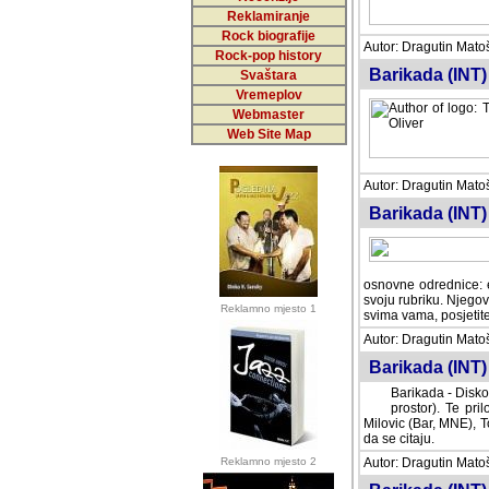
Reklamiranje
Rock biografije
Autor: Dragutin Matoše
Rock-pop history
Barikada (INT)
Svaštara
Vremeplov
Webmaster
Web Site Map
Autor: Dragutin Matoše
Barikada (INT)
odrednice: ex YU pros
Njegovi prilozi su je
Reklamno mjesto 1
posjetiteljima ovog we
Autor: Dragutin Matoše
Barikada (INT) 
Barikada - Diskog
prostor). Te pril
(Bar, MNE), Tomica Ra
citaju.
Reklamno mjesto 2
Autor: Dragutin Matoše