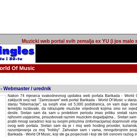
Muzicki web portal svih zemalja ex YU (i jos malo s
orld Of Music
ned
 - Webmaster / urednik
Nakon 74 mjeseca svakodnevnog updatea web portala Barikada - World O
zakljuciti svoj rad. "Zamrzavam" web portal Barikada - World Of Music u stanj
stanju "hibernacije", sa svojih vise od 5,000 podstranica, on vam daje dov
temeljito iscitavate, da istrazujete muzicke vrijednosti kojima smo svi svjedocili
Sretan sam da sam u proteklom periodu imao priliku sretati razne muzicar
uspjesima, prisustvovati raznim muzickim dogadjajima... Sretan sam da su 
mnogi saradnici koji su svojim prilozima (informacijama) doprinosili vrijednost
web portala. Sretan sam da je i moj web hosting provider, tuzlanska f
razumijevanja za moj "hobby". Zahvalan sam i vama, mnogobrojnim posje
Barikada - World Of Music, koji ste ga posjecivali i koji ste bili osnovni razl