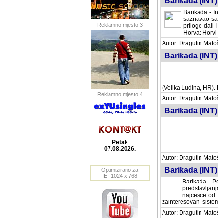
Barikada (INT) 
Barikada - In
saznavao sam
Reklamno mjesto 3
priloge dali 
Horvat Horvi 
Autor: Dragutin Matoše
Barikada (INT) 
(Velika Ludina, HR). N
Reklamno mjesto 4
Autor: Dragutin Matoše
Barikada (INT)
Petak
07.08.2026.
Autor: Dragutin Matoše
Barikada (INT) 
Optimizirano za
IE i 1024 x 768
Barikada - Po
predstavljanj
najcesce od s
zainteresovani sistemo
Autor: Dragutin Matoše