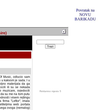
Povratak na
NOVU
BARIKADU
ire)
f Music, odlucio sam
u u kakvom je sada. I u
oljno materijala da ga
 ili su se nekada desile.
e, svjedociti njihovim
me na tom putu pratili
i i visem rejtingu ovog
Reklamno mjesto 5
irma "Leftor", imala
titeljima web portala
og svega ovoga (nemalog)