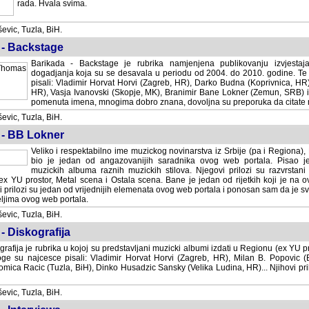
rada. Hvala svima.
vic, Tuzla, BiH.
 - Backstage
Barikada - Backstage je rubrika namjenjena publikovanju izvjestaj
dogadjanja koja su se desavala u periodu od 2004. do 2010. godine. Te 
pisali: Vladimir Horvat Horvi (Zagreb, HR), Darko Budna (Koprivnica, HR)
HR), Vasja Ivanovski (Skopje, MK), Branimir Bane Lokner (Zemun, SRB) i 
pomenuta imena, mnogima dobro znana, dovoljna su preporuka da citate nj
vic, Tuzla, BiH.
 - BB Lokner
Veliko i respektabilno ime muzickog novinarstva iz Srbije (pa i Regiona)
bio je jedan od angazovanijih saradnika ovog web portala. Pisao je nebro
albuma raznih muzickih stilova. Njegovi prilozi su razvrstani po godi
tor, Metal scena i Ostala scena. Bane je jedan od rijetkih koji je na ovom web port
dan od vrijednijih elemenata ovog web portala i ponosan sam da je svoje recenzije
b portala.
vic, Tuzla, BiH.
- Diskografija
rafija je rubrika u kojoj su predstavljani muzicki albumi izdati u Regionu (ex YU pro
oge su najcesce pisali: Vladimir Horvat Horvi (Zagreb, HR), Milan B. Popovic (Beogr
cic (Tuzla, BiH), Dinko Husadzic Sansky (Velika Ludina, HR)... Njihovi prilozi 
vic, Tuzla, BiH.