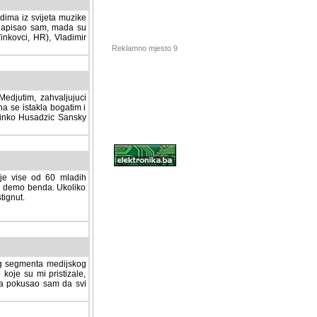
dima iz svijeta muzike
 napisao sam, mada su
Vinkovci, HR), Vladimir
Reklamno mjesto 9
tim, zahvaljujuci veliki
a se istakla bogatim i
 Dinko Husadzic Sansky
 je vise od 60 mladih
demo benda. Ukoliko im
nut.
Hosting sponzor:
tnog segmenta medijskog
 koje su mi pristizale,
afa pokusao sam da svi