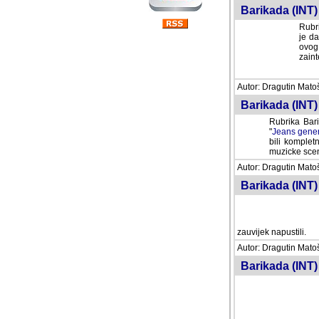
Barikada (INT) 
Rubri
je da
ovog 
zaint
Autor: Dragutin Matoše
Barikada (INT) 
Rubrika Bari
"
Jeans gener
bili komplet
muzicke scene
Autor: Dragutin Matoše
Barikada (INT)
zauvijek napustili.
Autor: Dragutin Matoše
Barikada (INT)