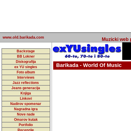
www.old.barikada.com
Muzicki web p
Backstage
BB Lokner
Diskografija
Barikada - World Of Music
ex YU singles
Foto album
undefined
Interviews
Jazz reflections
Barikada (INT) - Webmaster / urednik
Jeans generacija
Nakon 74 mj
Knjiga
Linkovi
portala Bari
Nadirov spomenar
zakljuciti 
Nagradna igra
Nove nade
Barikada - W
Omarov kutak
sada. I u sta
Portfolio
Recenzije