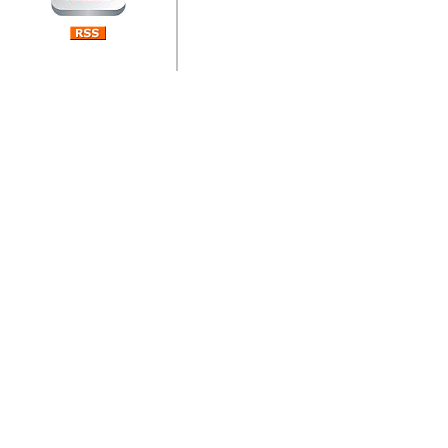
jedan od rijetkih koji je n
Njegovi prilozi su jedan od
i ponosan sam da je svoj
posjetiteljima ovog web por
Autor: Dragutin Matoševic,
Barikada (INT) - Diskografija
Barikada - Diskografija
muzicki albumi izdati u Reg
prostor). Te priloge su n
(Zagreb, HR), Milan B. Po
(Bar, MNE), Tomica Racic 
(Velika Ludina, HR)... Nj
citaju.
Autor: Dragutin Matoševic,
Barikada (INT) - Interviews