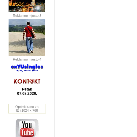
publikovan
dogadjanja
Reklamno mjesto 3
2004. do 2010. godine. Te i
Horvat Horvi (Zagreb, HR)
Šaric (Vinkovci, HR), Vas
Bane Lokner (Zemun, SRB)
imena, mnogima dobro zna
Reklamno mjesto 4
njihove izvjestaje.
Autor: Dragutin Matoševic,
Barikada (INT) - BB Lokner
Petak
Veliko i res
07.08.2026.
Srbije (pa i
Optimizirano za
jedan od angazovanijih s
IE i 1024 x 768
nebrojene recenzije muzic
Njegovi prilozi su razvr
odrednice: ex YU prostor,