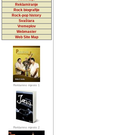
5,000 podstra
Reklamiranje
Rock biografije
da ga temelji
Rock-pop history
vrijednosti kojima smo sv
Svaštara
Vremeplov
Sretan sam da sam u protek
Webmaster
muzicare, svjedociti njih
Web Site Map
muzickim dogadjajima... Sr
mnogi saradnici koji su
doprinosili vrijednosti i v
sam da je i moj web hostin
imala razumijevanja za 
Reklamno mjesto 1
mnogobrojnim posjetitelj
Music, koji ste ga posjeciv
ovoga (nemalog) rada. Hva
Autor: Dragutin Matoševic,
Barikada (INT) - Backstage
Reklamno mjesto 2
Barikada -