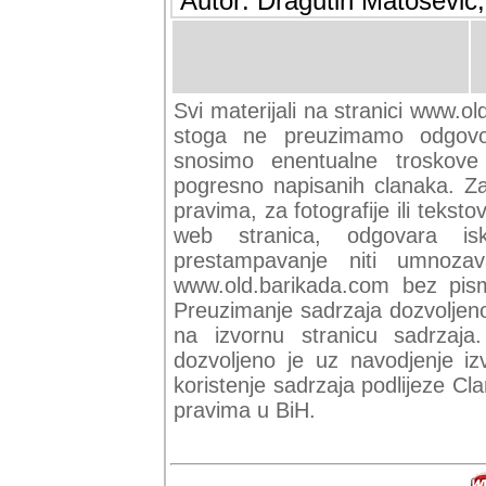
Autor: Dragutin Matoševic,
Svi materijali na stranici www.ol
stoga ne preuzimamo odgovor
snosimo enentualne troskove (
pogresno napisanih clanaka. Za 
pravima, za fotografije ili teksto
web stranica, odgovara isk
prestampavanje niti umnozav
www.old.barikada.com bez pism
Preuzimanje sadrzaja dozvoljeno
na izvornu stranicu sadrzaja
dozvoljeno je uz navodjenje iz
koristenje sadrzaja podlijeze C
pravima u BiH.