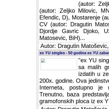
(autor: Ze
(autor: Zeljko Milovic, M
Efendic, D), Mostarenje (a
CV (autor: Dragutin Matos
Djordje Gavric Djoko, US
Matosevic, BiH)...
Autor: Dragutin Matoševic,
ex YU singles - 50 godina ex YU zab
"ex YU sing
sa malih g
izdatih u z
200x. godine. Ova jedinst
Interneta, postupno je nast
baza predstavlja informaci
ploca iz ex YU.