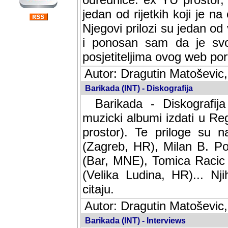
jedan od rijetkih koji je n
Njegovi prilozi su jedan od
i ponosan sam da je svoj
posjetiteljima ovog web por
Autor: Dragutin Matoševic,
Barikada (INT) - Diskografija
Barikada - Diskografija
muzicki albumi izdati u Reg
prostor). Te priloge su n
(Zagreb, HR), Milan B. Po
(Bar, MNE), Tomica Racic 
(Velika Ludina, HR)... Nj
citaju.
Autor: Dragutin Matoševic,
Barikada (INT) - Interviews