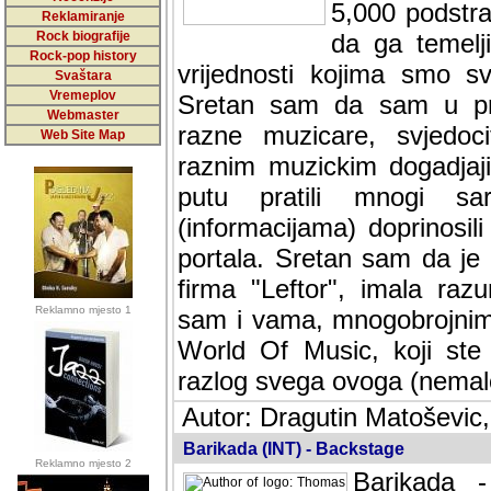
5,000 podstra
Reklamiranje
Rock biografije
da ga temelji
Rock-pop history
vrijednosti kojima smo sv
Svaštara
Vremeplov
Sretan sam da sam u protek
Webmaster
muzicare, svjedociti njih
Web Site Map
muzickim dogadjajima... Sr
mnogi saradnici koji su
doprinosili vrijednosti i v
sam da je i moj web hostin
imala razumijevanja za 
Reklamno mjesto 1
mnogobrojnim posjetitelj
Music, koji ste ga posjeciv
ovoga (nemalog) rada. Hva
Autor: Dragutin Matoševic,
Barikada (INT) - Backstage
Reklamno mjesto 2
Barikada -