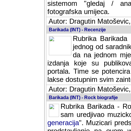
sistemom "gledaj / anal
fotografska umijeca.
Autor: Dragutin Matoševic,
Barikada (INT) - Recenzije
Rubrika Barikada -
jednog od saradnika
da na jednom mjes
izdanja koje su publik
portala. Time se potencira 
lakse dostupnim svim zain
Autor: Dragutin Matoševic,
Barikada (INT) - Rock biografije
Rubrika Barikada - Roc
sam uredjivao muzicko-
generacija
". Muzicari predst
predstavljanje na ovom w