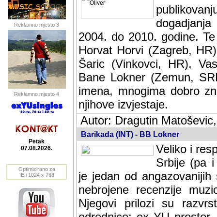
publikovan
dogadjanja
Reklamno mjesto 3
2004. do 2010. godine. Te i
Horvat Horvi (Zagreb, HR)
Šaric (Vinkovci, HR), Vas
Bane Lokner (Zemun, SRB)
imena, mnogima dobro zna
Reklamno mjesto 4
njihove izvjestaje.
Autor: Dragutin Matoševic,
Barikada (INT) - BB Lokner
Petak
Veliko i res
07.08.2026.
Srbije (pa i
Optimizirano za
jedan od angazovanijih s
IE i 1024 x 768
nebrojene recenzije muzic
Njegovi prilozi su razvr
odrednice: ex YU prostor,