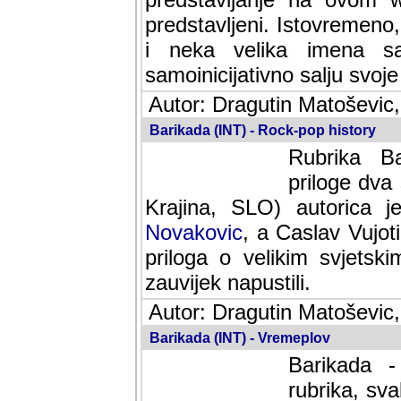
predstavljeni. Istovremen
i neka velika imena s
samoinicijativno salju svoje
Autor: Dragutin Matoševic,
Barikada (INT) - Rock-pop history
Rubrika Bari
dva saradnik
SLO) autorica je velikog s
Caslav Vujotic (Podgorica
velikim svjetskim umjetni
napustili.
Autor: Dragutin Matoševic,
Barikada (INT) - Vremeplov
Barikada -
rubrika, sva