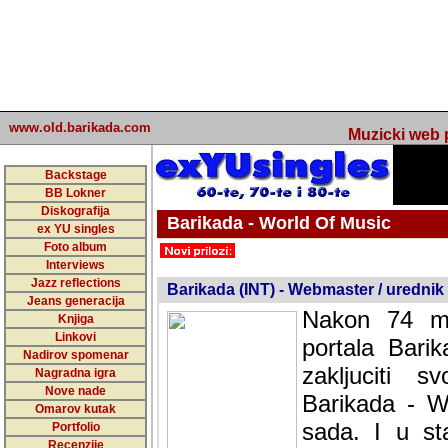
www.old.barikada.com
Muzicki web p
Backstage
BB Lokner
Diskografija
Barikada - World Of Music
ex YU singles
Foto album
undefined
Interviews
Jazz reflections
Barikada (INT) - Webmaster / urednik
Jeans generacija
Nakon 74 mj
Knjiga
Linkovi
portala Bari
Nadirov spomenar
zakljuciti 
Nagradna igra
Nove nade
Barikada - W
Omarov kutak
sada. I u sta
Portfolio
Recenzije