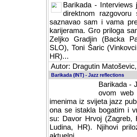
Barikada - Interviews 
direktnom razgovoru 
saznavao sam i vama pren
karijerama. Gro priloga sa
Zeljko Gradjin (Backa Pal
SLO), Toni Šaric (Vinkovci
HR)...
Autor: Dragutin Matoševic,
Barikada (INT) - Jazz reflections
Barikada - J
ovom web po
imenima iz svijeta jazz pub
ona se istakla bogatim i v
su: Davor Hrvoj (Zagreb, 
Ludina, HR). Njihovi pril
aktuelni.