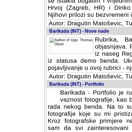
se istakla bogatim i vrijedni
Hrvoj (Zagreb, HR) i Dinko
Njihovi prilozi su bezvremeni i
Autor: Dragutin Matoševic, Tu
Barikada (INT) - Nove nade
Rubrika, B
objasnjava. 
iz naseg Reg
iz statusa demo benda. Uko
pojavljivanje u ovoj rubrici - nj
Autor: Dragutin Matoševic, Tu
Barikada (INT) - Portfolio
Barikada - Portfolio je 
vaznost fotografije, kao
rada nekog benda. Na to su 
fotografije koje su mi pristiz
fotografske primjere nekolik
svi zainteresovani sistemom "