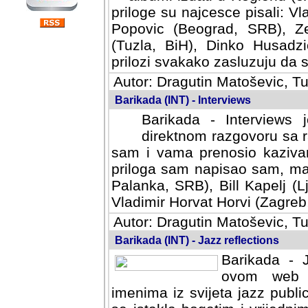
priloge su najcesce pisali: Vl
Popovic (Beograd, SRB), Ze
(Tuzla, BiH), Dinko Husadzi
prilozi svakako zasluzuju da se
Autor: Dragutin Matoševic, Tu
Barikada (INT) - Interviews
Barikada - Interviews 
direktnom razgovoru sa r
sam i vama prenosio kazivan
priloga sam napisao sam, mad
Palanka, SRB), Bill Kapelj (L
Vladimir Horvat Horvi (Zagreb,
Autor: Dragutin Matoševic, Tu
Barikada (INT) - Jazz reflections
Barikada - J
ovom web po
imenima iz svijeta jazz publi