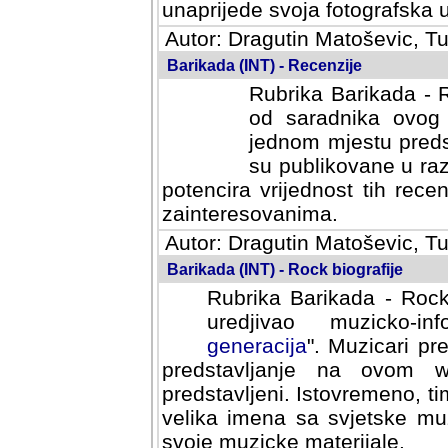
svoja fotografska umijeca.
Autor: Dragutin Matoševic, Tu
Barikada (INT) - Recenzije
Rubrika Barikada - R
od saradnika ovog 
jednom mjestu predst
su publikovane u ra
potencira vrijednost tih rece
zainteresovanima.
Autor: Dragutin Matoševic, Tu
Barikada (INT) - Rock biografije
Rubrika Barikada - Rock
uredjivao muzicko-informa
Muzicari predstavljeni u to
na ovom web portalu cime
Istovremeno, tim nacinom ra
sa svjetske muzicke scene da
materijale.