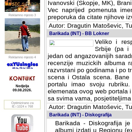
Ivanovski (Skopje, MK), Bran
Vec naprijed pomenuta ime
Reklamno mjesto 3
preporuka da citate njihove izv
Autor: Dragutin Matoševic, Tu
Barikada (INT) - BB Lokner
Veliko i res
Srbije (pa i
jedan od angazovanijih sarad
Reklamno mjesto 4
recenzije muzickih albuma ra
razvrstani po godinama i po t
scena i Ostala scena. Bane 
portalu imao svoju rubriku.
Nedjelja
elemenata ovog web portala i 
09.08.2026.
sa svima vama, posjetiteljima
Optimizirano za
Autor: Dragutin Matoševic, Tu
IE i 1024 x 768
Barikada (INT) - Diskografija
Barikada - Diskografija je
albumi izdati u Regionu (ex 