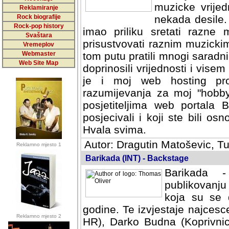
muzicke vrijed
Reklamiranje
Rock biografije
nekada desile
Rock-pop history
imao priliku sretati razne 
Svaštara
prisustvovati raznim muzick
Vremeplov
Webmaster
tom putu pratili mnogi saradni
Web Site Map
doprinosili vrijednosti i vise
je i moj web hosting prov
razumijevanja za moj "hobb
posjetiteljima web portala 
posjecivali i koji ste bili o
Hvala svima.
Autor: Dragutin Matoševic, Tu
Reklamno mjesto 1
Barikada (INT) - Backstage
Barikada -
publikovanju
koja su se 
godine. Te izvjestaje najcesce
Reklamno mjesto 2
HR), Darko Budna (Koprivnic