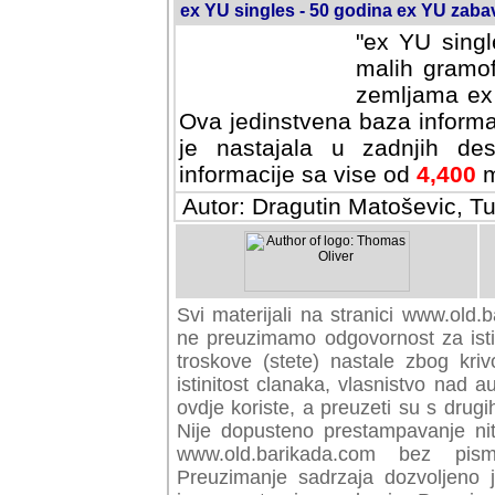
ex YU singles - 50 godina ex YU zab
"ex YU singl
malih gramof
zemljama ex 
Ova jedinstvena baza informa
je nastajala u zadnjih des
informacije sa vise od
4,400
m
Autor: Dragutin Matoševic, Tu
Svi materijali na stranici www.old.b
preuzimamo odgovornost za istini
troskove (stete) nastale zbog kriv
istinitost clanaka, vlasnistvo nad au
ovdje koriste, a preuzeti su s drugi
Nije dopusteno prestampavanje nit
www.old.barikada.com bez pism
Preuzimanje sadrzaja dozvoljeno 