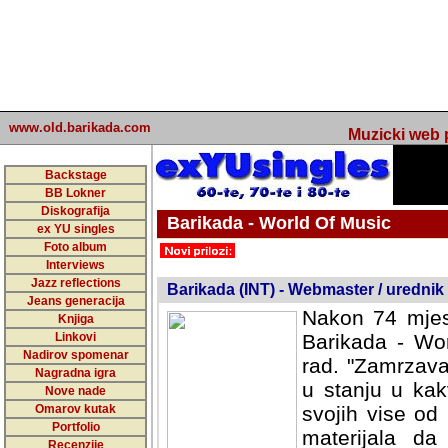
www.old.barikada.com
Muzicki web p
Backstage
BB Lokner
Diskografija
Barikada - World Of Music
ex YU singles
Foto album
undefined
Interviews
Jazz reflections
Barikada (INT) - Webmaster / urednik
Jeans generacija
Nakon 74 mjes
Knjiga
Linkovi
Barikada - Wor
Nadirov spomenar
rad. "Zamrzava
Nagradna igra
u stanju u kak
Nove nade
Omarov kutak
svojih vise od
Portfolio
materijala da 
Recenzije