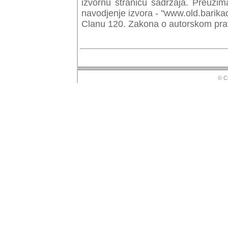
izvornu stranicu sadrzaja. Preuzim
navodjenje izvora - "www.old.barika
Clanu 120. Zakona o autorskom prav
© Copyr