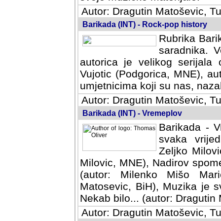
Autor: Dragutin Matoševic, Tu
Barikada (INT) - Rock-pop history
Rubrika Barik
saradnika. V
autorica je velikog serijal
Vujotic (Podgorica, MNE), aut
umjetnicima koji su nas, nazalo
Autor: Dragutin Matoševic, Tu
Barikada (INT) - Vremeplov
Barikada - V
svaka vrijedna
Milovic, MNE)
MNE), Nadirov spomenar (auto
Milenko Mišo Maric, UK), Muz
Muzika je svirala (autor: D
(autor: Dragutin Matosevic, BiH
Autor: Dragutin Matoševic, Tu