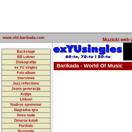
www.old.barikada.com
Muzicki web p
Backstage
BB Lokner
Diskografija
Barikada - World Of Music
ex YU singles
Foto album
Interviews
Jazz reflections
Barikada (INT) - Webmaster / urednik
Jeans generacija
Nakon 74 mj
Knjiga
Linkovi
portala Bari
Nadirov spomenar
zakljuciti 
Nagradna igra
Nove nade
Barikada - W
Omarov kutak
sada. I u sta
Portfolio
Recenzije