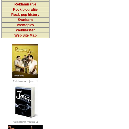
5,000 podstra
Reklamiranje
Rock biografije
da ga temelji
Rock-pop history
vrijednosti kojima smo sv
Svaštara
Vremeplov
Sretan sam da sam u protek
Webmaster
muzicare, svjedociti njih
Web Site Map
muzickim dogadjajima... Sr
mnogi saradnici koji su
doprinosili vrijednosti i v
sam da je i moj web hostin
imala razumijevanja za 
Reklamno mjesto 1
mnogobrojnim posjetitelj
Music, koji ste ga posjeciv
ovoga (nemalog) rada. Hva
Autor: Dragutin Matoševic,
Barikada (INT) - Backstage
Reklamno mjesto 2
Barikada -