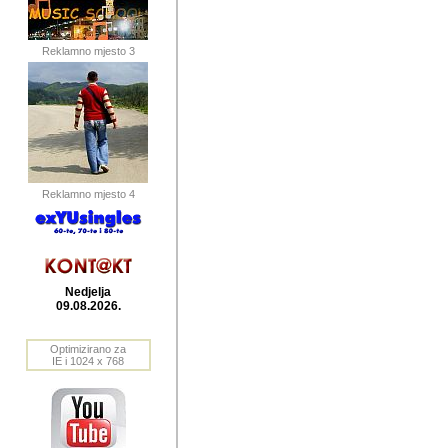
publikovan
dogadjanja
Reklamno mjesto 3
2004. do 2010. godine. Te i
Horvat Horvi (Zagreb, HR)
Šaric (Vinkovci, HR), Vas
Bane Lokner (Zemun, SRB)
imena, mnogima dobro zna
Reklamno mjesto 4
njihove izvjestaje.
Autor: Dragutin Matoševic,
Barikada (INT) - BB Lokner
Nedjelja
Veliko i res
09.08.2026.
Srbije (pa i
Optimizirano za
jedan od angazovanijih s
IE i 1024 x 768
nebrojene recenzije muzic
Njegovi prilozi su razvr
odrednice: ex YU prostor,