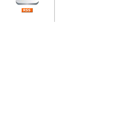
jedan od rijetkih koji je n
Njegovi prilozi su jedan od
i ponosan sam da je svoj
posjetiteljima ovog web por
Autor: Dragutin Matoševic,
Barikada (INT) - Diskografija
Barikada - Diskografija
muzicki albumi izdati u Reg
prostor). Te priloge su n
(Zagreb, HR), Milan B. Po
(Bar, MNE), Tomica Racic 
(Velika Ludina, HR)... Nj
citaju.
Autor: Dragutin Matoševic,
Barikada (INT) - Interviews