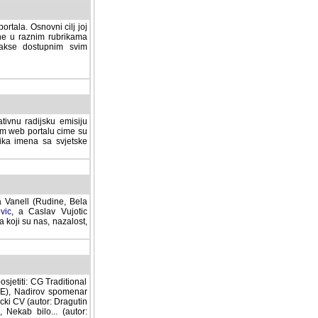
rtala. Osnovni cilj joj
ane u raznim rubrikama
lakse dostupnim svim
tivnu radijsku emisiju
ovom web portalu cime su
lika imena sa svjetske
a Vanell (Rudine, Bela
vic
, a Caslav Vujotic
 koji su nas, nazalost,
sjetiti: CG Traditional
MNE), Nadirov spomenar
cki CV (autor: Dragutin
 Nekab bilo... (autor: