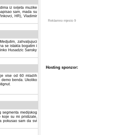
dima iz svijeta muzike
 napisao sam, mada su
Vinkovci, HR), Vladimir
Reklamno mjesto 9
tim, zahvaljujuci veliki
a se istakla bogatim i
 Dinko Husadzic Sansky
 je vise od 60 mladih
demo benda. Ukoliko im
nut.
Hosting sponzor:
tnog segmenta medijskog
 koje su mi pristizale,
afa pokusao sam da svi