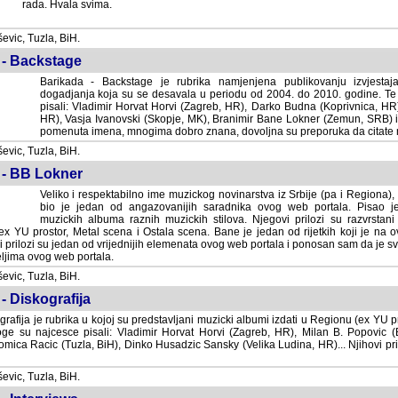
rada. Hvala svima.
vic, Tuzla, BiH.
 - Backstage
Barikada - Backstage je rubrika namjenjena publikovanju izvjestaj
dogadjanja koja su se desavala u periodu od 2004. do 2010. godine. Te 
pisali: Vladimir Horvat Horvi (Zagreb, HR), Darko Budna (Koprivnica, HR)
HR), Vasja Ivanovski (Skopje, MK), Branimir Bane Lokner (Zemun, SRB) i 
pomenuta imena, mnogima dobro znana, dovoljna su preporuka da citate nj
vic, Tuzla, BiH.
 - BB Lokner
Veliko i respektabilno ime muzickog novinarstva iz Srbije (pa i Regiona)
bio je jedan od angazovanijih saradnika ovog web portala. Pisao je nebro
albuma raznih muzickih stilova. Njegovi prilozi su razvrstani po godi
tor, Metal scena i Ostala scena. Bane je jedan od rijetkih koji je na ovom web port
dan od vrijednijih elemenata ovog web portala i ponosan sam da je svoje recenzije
b portala.
vic, Tuzla, BiH.
- Diskografija
rafija je rubrika u kojoj su predstavljani muzicki albumi izdati u Regionu (ex YU pro
oge su najcesce pisali: Vladimir Horvat Horvi (Zagreb, HR), Milan B. Popovic (Beogr
cic (Tuzla, BiH), Dinko Husadzic Sansky (Velika Ludina, HR)... Njihovi prilozi 
vic, Tuzla, BiH.