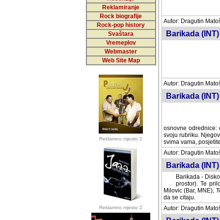
Reklamiranje
Rock biografije
Autor: Dragutin Matoše
Rock-pop history
Barikada (INT)
Svaštara
Vremeplov
Webmaster
Web Site Map
Autor: Dragutin Matoše
Barikada (INT)
odrednice: ex YU pros
Njegovi prilozi su je
Reklamno mjesto 1
posjetiteljima ovog we
Autor: Dragutin Matoše
Barikada (INT) 
Barikada - Diskog
prostor). Te pril
(Bar, MNE), Tomica Ra
citaju.
Reklamno mjesto 2
Autor: Dragutin Matoše