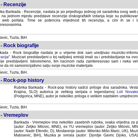
- Recenzije
ka Barikada - Recenzije, nastala je po prijedlogu jednog od saradnika ovog web po
 na jednom mjestu predstave recenzije diskografskih izdanja koje su publikov
web portala. Time se potencira vrijednost tih recenzija, a cini ih se i 
eresovanima.
vic, Tuzla, BiH.
- Rock biografije
kada - Rock biografije nastala je u vrijeme dok sam uredjivao muzicko-informa
acija
". Muzicari predstavljeni u toj radijskoj emisiji imali su i predstavljanje na 
nije predstavljeni. Istovremeno, tim nacinom rada zainteresovao sam i neka ve
 da mi samoinicijativno salju svoje muzicke materijale.
vic, Tuzla, BiH.
 - Rock-pop history
Rubrika Barikada - Rock-pop history sadrzi priloge dva saradnika. Vest
Krajina, SLO) autorica je velikog serijala o legendarnoj
Loli Novako
(Podgorica, MNE), autor je nekoliko priloga o velikim svjetskim umjetnicima
vic, Tuzla, BiH.
 - Vremeplov
Barikada - Vremeplov ima nekoliko zasebnih rubrika, svaka vrijedna za po
(autor: Zeljko Milovic, MNE), ex YU vremeplov (autor: Zeljko Milovic, 
(autor: Nadir Efendic, D), Mostarenje (autor: Milenko Mišo Maric, UK), Muzi
Matosevic, BiH), Muzika je svirala (autor: Djordje Gavric Djoko, USA),