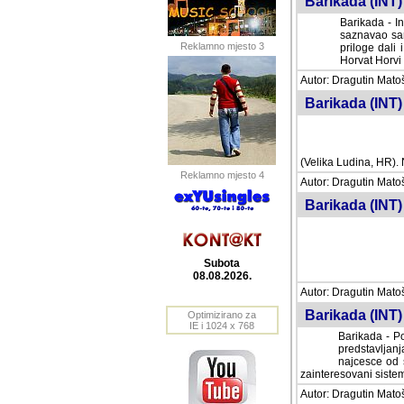
Barikada (INT) 
Barikada - In
saznavao sam
Reklamno mjesto 3
priloge dali 
Horvat Horvi 
Autor: Dragutin Matoše
Barikada (INT) 
(Velika Ludina, HR). N
Reklamno mjesto 4
Autor: Dragutin Matoše
Barikada (INT)
Subota
08.08.2026.
Autor: Dragutin Matoše
Barikada (INT) 
Optimizirano za
IE i 1024 x 768
Barikada - Po
predstavljanj
najcesce od s
zainteresovani sistemo
Autor: Dragutin Matoše