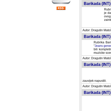
Barikada (INT) 
Rubri
je da
ovog 
zaint
Autor: Dragutin Matoše
Barikada (INT) 
Rubrika Bari
"
Jeans gener
bili komplet
muzicke scene
Autor: Dragutin Matoše
Barikada (INT)
zauvijek napustili.
Autor: Dragutin Matoše
Barikada (INT)