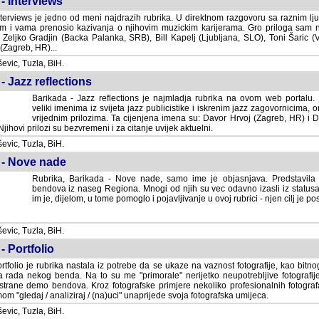
- Interviews
terviews je jedno od meni najdrazih rubrika. U direktnom razgovoru sa raznim lju
 i vama prenosio kazivanja o njihovim muzickim karijerama. Gro priloga sam
i Zeljko Gradjin (Backa Palanka, SRB), Bill Kapelj (Ljubljana, SLO), Toni Šaric (
(Zagreb, HR)...
vic, Tuzla, BiH.
- Jazz reflections
Barikada - Jazz reflections je najmladja rubrika na ovom web portalu. Medju
imenima iz svijeta jazz publicistike i iskrenim jazz zagovornicima, on
vrijednim prilozima. Ta cijenjena imena su: Davor Hrvoj (Zagreb, HR) i
jihovi prilozi su bezvremeni i za citanje uvijek aktuelni.
vic, Tuzla, BiH.
 - Nove nade
Rubrika, Barikada - Nove nade, samo ime je objasnjava. Predstavila
bendova iz naseg Regiona. Mnogi od njih su vec odavno izasli iz statusa 
je, dijelom, u tome pomoglo i pojavljivanje u ovoj rubrici - njen cilj je postig
vic, Tuzla, BiH.
- Portfolio
rtfolio je rubrika nastala iz potrebe da se ukaze na vaznost fotografije, kao bi
a rada nekog benda. Na to su me "primorale" nerijetko neupotrebljive fotografije
trane demo bendova. Kroz fotografske primjere nekoliko profesionalnih fotogr
m "gledaj / analiziraj / (na)uci" unaprijede svoja fotografska umijeca.
vic, Tuzla, BiH.