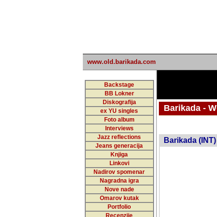
www.old.barikada.com
Backstage
BB Lokner
Diskografija
Barikada - W
ex YU singles
Foto album
undefi
Interviews
Jazz reflections
Barikada (INT)
Jeans generacija
Knjiga
Linkovi
Nadirov spomenar
Nagradna igra
Nove nade
Omarov kutak
Portfolio
Recenzije