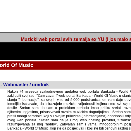
Muzicki web portal svih zemalja ex YU (i jos malo s
orld Of Music
ned
 - Webmaster / urednik
Nakon 74 mjeseca svakodnevnog updatea web portala Barikada - World O
zakljuciti svoj rad. "Zamrzavam" web portal Barikada - World Of Music u stanj
stanju "hibernacije", sa svojih vise od 5,000 podstranica, on vam daje dov
temeljito iscitavate, da istrazujete muzicke vrijednosti kojima smo svi svjedocili
Sretan sam da sam u proteklom periodu imao priliku sretati razne muzicar
uspjesima, prisustvovati raznim muzickim dogadjajima... Sretan sam da su 
mnogi saradnici koji su svojim prilozima (informacijama) doprinosili vrijednost
web portala. Sretan sam da je i moj web hosting provider, tuzlanska f
razumijevanja za moj "hobby". Zahvalan sam i vama, mnogobrojnim posje
Barikada - World Of Music, koji ste ga posjecivali i koji ste bili osnovni razl