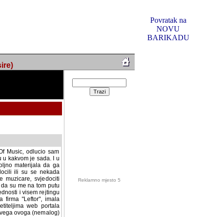
Povratak na
NOVU
BARIKADU
ire)
f Music, odlucio sam
u u kakvom je sada. I u
oljno materijala da ga
 ili su se nekada desile.
e, svjedociti njihovim
me na tom putu pratili
i i visem rejtingu ovog
Reklamno mjesto 5
irma "Leftor", imala
titeljima web portala
og svega ovoga (nemalog)