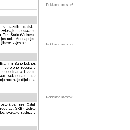
Reklamno mjesto 6
a sa raznih muzickih
izvjestaje najcesce su
, Toni Šaric (Vinkovci,
jos neki. Vec naprijed
ihove izvjestaje.
Reklamno mjesto 7
, Branimir Bane Lokner,
jene recenzije muzickih
nama i po tri osnovne
alu imao svoju rubriku.
 dijelio sa svima vama,
stor), pa i sire (Ostali
Reklamno mjesto 8
ad, SRB), Zeljko Milovic
svakako zasluzuju da se