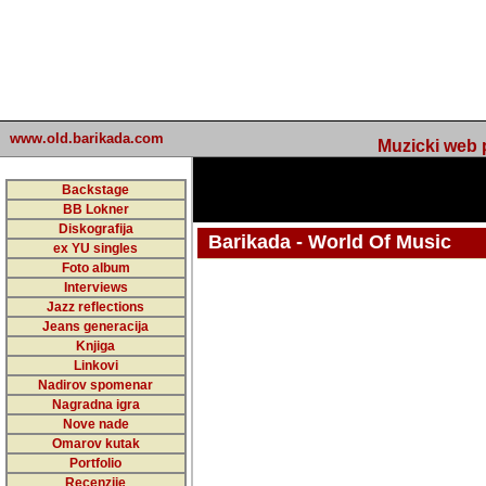
www.old.barikada.com
Muzicki web p
Backstage
BB Lokner
Diskografija
Barikada - World Of Music
ex YU singles
Foto album
undefined
Interviews
Jazz reflections
Barikada (INT) - Webmaster / urednik
Jeans generacija
Nakon 74 mj
Knjiga
Linkovi
portala Bari
Nadirov spomenar
zakljuciti 
Nagradna igra
Nove nade
Barikada - W
Omarov kutak
sada. I u sta
Portfolio
Recenzije