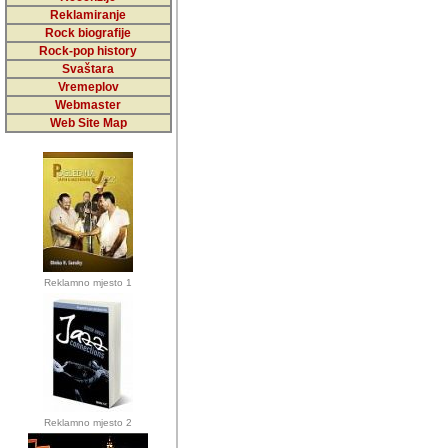
5,000 podstra
Reklamiranje
Rock biografije
da ga temelji
Rock-pop history
vrijednosti kojima smo sv
Svaštara
Vremeplov
Sretan sam da sam u protek
Webmaster
muzicare, svjedociti njih
Web Site Map
muzickim dogadjajima... Sr
mnogi saradnici koji su
doprinosili vrijednosti i v
sam da je i moj web hostin
imala razumijevanja za 
Reklamno mjesto 1
mnogobrojnim posjetitelj
Music, koji ste ga posjeciv
ovoga (nemalog) rada. Hva
Autor: Dragutin Matoševic,
Barikada (INT) - Backstage
Reklamno mjesto 2
Barikada -