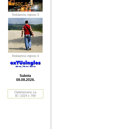
publikovan
dogadjanja
Reklamno mjesto 3
2004. do 2010. godine. Te i
Horvat Horvi (Zagreb, HR)
Šaric (Vinkovci, HR), Vas
Bane Lokner (Zemun, SRB)
imena, mnogima dobro zna
Reklamno mjesto 4
njihove izvjestaje.
Autor: Dragutin Matoševic,
Barikada (INT) - BB Lokner
Subota
Veliko i res
08.08.2026.
Srbije (pa i
Optimizirano za
jedan od angazovanijih s
IE i 1024 x 768
nebrojene recenzije muzic
Njegovi prilozi su razvr
odrednice: ex YU prostor,