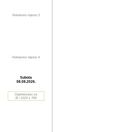
publikovan
dogadjanja
Reklamno mjesto 3
2004. do 2010. godine. Te i
Horvat Horvi (Zagreb, HR)
Šaric (Vinkovci, HR), Vas
Bane Lokner (Zemun, SRB)
imena, mnogima dobro zna
Reklamno mjesto 4
njihove izvjestaje.
Autor: Dragutin Matoševic,
Barikada (INT) - BB Lokner
Subota
Veliko i res
08.08.2026.
Srbije (pa i
Optimizirano za
jedan od angazovanijih s
IE i 1024 x 768
nebrojene recenzije muzic
Njegovi prilozi su razvr
odrednice: ex YU prostor,