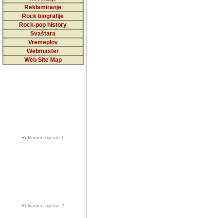
5,000 podstra
Reklamiranje
Rock biografije
da ga temelji
Rock-pop history
vrijednosti kojima smo sv
Svaštara
Vremeplov
Sretan sam da sam u protek
Webmaster
muzicare, svjedociti njih
Web Site Map
muzickim dogadjajima... Sr
mnogi saradnici koji su
doprinosili vrijednosti i v
sam da je i moj web hostin
imala razumijevanja za 
Reklamno mjesto 1
mnogobrojnim posjetitelj
Music, koji ste ga posjeciv
ovoga (nemalog) rada. Hva
Autor: Dragutin Matoševic,
Barikada (INT) - Backstage
Reklamno mjesto 2
Barikada -