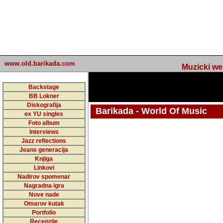
www.old.barikada.com
Muzicki web p
Backstage
BB Lokner
Diskografija
Barikada - World Of Music
ex YU singles
Foto album
undefined
Interviews
Jazz reflections
Barikada (INT) - Webmaster / urednik
Jeans generacija
Nakon 74 mj
Knjiga
Linkovi
portala Bari
Nadirov spomenar
zakljuciti 
Nagradna igra
Nove nade
Barikada - W
Omarov kutak
sada. I u sta
Portfolio
Recenzije