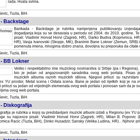
rada. Hvala svima.
vic, Tuzla, BiH.
 - Backstage
Barikada - Backstage je rubrika namjenjena publikovanju izvjestaj
dogadjanja koja su se desavala u periodu od 2004. do 2010. godine. Te 
pisali: Vladimir Horvat Horvi (Zagreb, HR), Darko Budna (Koprivnica, HR)
HR), Vasja Ivanovski (Skopje, MK), Branimir Bane Lokner (Zemun, SRB) i 
pomenuta imena, mnogima dobro znana, dovoljna su preporuka da citate nj
vic, Tuzla, BiH.
 - BB Lokner
Veliko i respektabilno ime muzickog novinarstva iz Srbije (pa i Regiona)
bio je jedan od angazovanijih saradnika ovog web portala. Pisao je nebro
albuma raznih muzickih stilova. Njegovi prilozi su razvrstani po godi
tor, Metal scena i Ostala scena. Bane je jedan od rijetkih koji je na ovom web port
dan od vrijednijih elemenata ovog web portala i ponosan sam da je svoje recenzije
b portala.
vic, Tuzla, BiH.
- Diskografija
rafija je rubrika u kojoj su predstavljani muzicki albumi izdati u Regionu (ex YU pro
oge su najcesce pisali: Vladimir Horvat Horvi (Zagreb, HR), Milan B. Popovic (Beogr
cic (Tuzla, BiH), Dinko Husadzic Sansky (Velika Ludina, HR)... Njihovi prilozi 
vic, Tuzla, BiH.