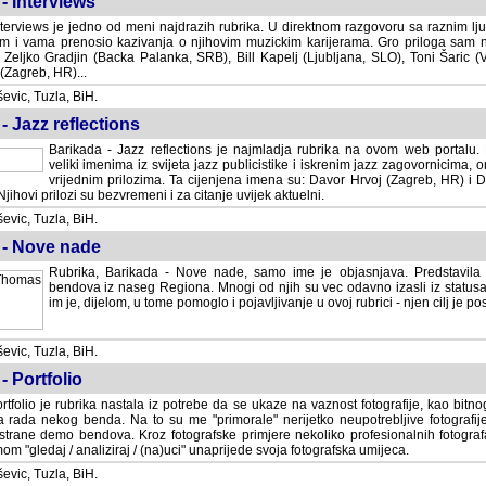
- Interviews
terviews je jedno od meni najdrazih rubrika. U direktnom razgovoru sa raznim lju
 i vama prenosio kazivanja o njihovim muzickim karijerama. Gro priloga sam
i Zeljko Gradjin (Backa Palanka, SRB), Bill Kapelj (Ljubljana, SLO), Toni Šaric (
(Zagreb, HR)...
vic, Tuzla, BiH.
- Jazz reflections
Barikada - Jazz reflections je najmladja rubrika na ovom web portalu. Medju
imenima iz svijeta jazz publicistike i iskrenim jazz zagovornicima, on
vrijednim prilozima. Ta cijenjena imena su: Davor Hrvoj (Zagreb, HR) i
jihovi prilozi su bezvremeni i za citanje uvijek aktuelni.
vic, Tuzla, BiH.
 - Nove nade
Rubrika, Barikada - Nove nade, samo ime je objasnjava. Predstavila
bendova iz naseg Regiona. Mnogi od njih su vec odavno izasli iz statusa 
je, dijelom, u tome pomoglo i pojavljivanje u ovoj rubrici - njen cilj je postig
vic, Tuzla, BiH.
- Portfolio
rtfolio je rubrika nastala iz potrebe da se ukaze na vaznost fotografije, kao bi
a rada nekog benda. Na to su me "primorale" nerijetko neupotrebljive fotografije
trane demo bendova. Kroz fotografske primjere nekoliko profesionalnih fotogr
m "gledaj / analiziraj / (na)uci" unaprijede svoja fotografska umijeca.
vic, Tuzla, BiH.