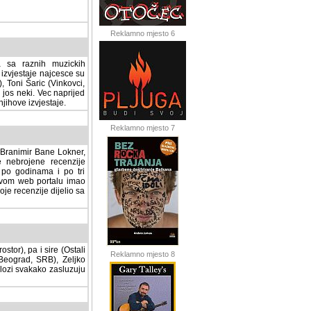
Reklamno mjesto 6
a sa raznih muzickih
izvjestaje najcesce su
, Toni Šaric (Vinkovci,
jos neki. Vec naprijed
ihove izvjestaje.
Reklamno mjesto 7
, Branimir Bane Lokner,
jene recenzije muzickih
nama i po tri osnovne
alu imao svoju rubriku.
 dijelio sa svima vama,
stor), pa i sire (Ostali
Reklamno mjesto 8
ad, SRB), Zeljko Milovic
svakako zasluzuju da se