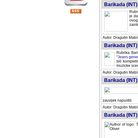
Barikada (INT) 
Rubri
je da
ovog 
zaint
Autor: Dragutin Matoše
Barikada (INT) 
Rubrika Bari
"
Jeans gener
bili komplet
muzicke scene
Autor: Dragutin Matoše
Barikada (INT)
zauvijek napustili.
Autor: Dragutin Matoše
Barikada (INT)