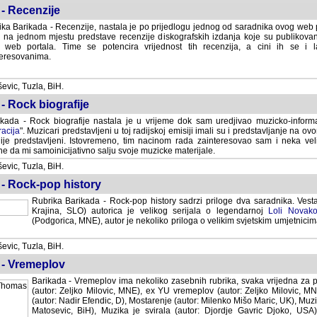
- Recenzije
ka Barikada - Recenzije, nastala je po prijedlogu jednog od saradnika ovog web po
 na jednom mjestu predstave recenzije diskografskih izdanja koje su publikov
web portala. Time se potencira vrijednost tih recenzija, a cini ih se i 
eresovanima.
vic, Tuzla, BiH.
- Rock biografije
kada - Rock biografije nastala je u vrijeme dok sam uredjivao muzicko-informa
acija
". Muzicari predstavljeni u toj radijskoj emisiji imali su i predstavljanje na 
nije predstavljeni. Istovremeno, tim nacinom rada zainteresovao sam i neka ve
 da mi samoinicijativno salju svoje muzicke materijale.
vic, Tuzla, BiH.
 - Rock-pop history
Rubrika Barikada - Rock-pop history sadrzi priloge dva saradnika. Vest
Krajina, SLO) autorica je velikog serijala o legendarnoj
Loli Novako
(Podgorica, MNE), autor je nekoliko priloga o velikim svjetskim umjetnicima
vic, Tuzla, BiH.
 - Vremeplov
Barikada - Vremeplov ima nekoliko zasebnih rubrika, svaka vrijedna za po
(autor: Zeljko Milovic, MNE), ex YU vremeplov (autor: Zeljko Milovic, 
(autor: Nadir Efendic, D), Mostarenje (autor: Milenko Mišo Maric, UK), Muzi
Matosevic, BiH), Muzika je svirala (autor: Djordje Gavric Djoko, USA),