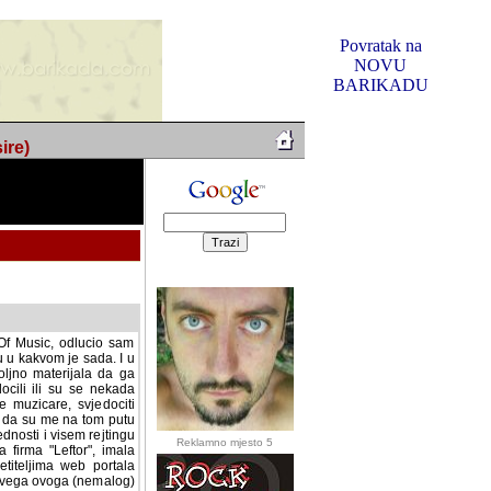
Povratak na
NOVU
BARIKADU
ire)
f Music, odlucio sam
u u kakvom je sada. I u
oljno materijala da ga
 ili su se nekada desile.
e, svjedociti njihovim
me na tom putu pratili
i i visem rejtingu ovog
Reklamno mjesto 5
irma "Leftor", imala
titeljima web portala
og svega ovoga (nemalog)