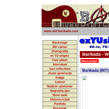
www.old.barikada.com
Backstage
BB Lokner
Diskografija
Barikada - W
ex YU singles
Foto album
undefi
Interviews
Jazz reflections
Barikada (INT)
Jeans generacija
Knjiga
Linkovi
Nadirov spomenar
Nagradna igra
Nove nade
Omarov kutak
Portfolio
Recenzije