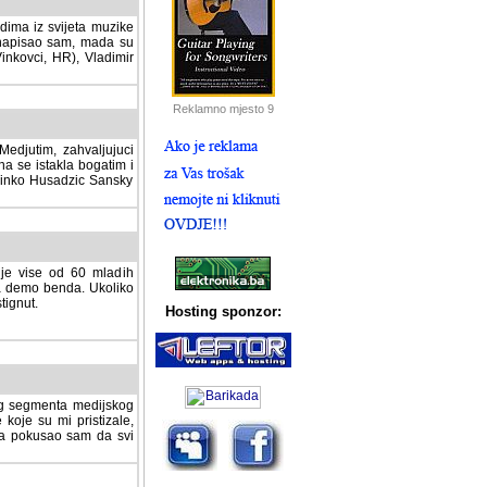
dima iz svijeta muzike
 napisao sam, mada su
Vinkovci, HR), Vladimir
Reklamno mjesto 9
tim, zahvaljujuci veliki
a se istakla bogatim i
 Dinko Husadzic Sansky
 je vise od 60 mladih
demo benda. Ukoliko im
nut.
Hosting sponzor:
tnog segmenta medijskog
 koje su mi pristizale,
afa pokusao sam da svi