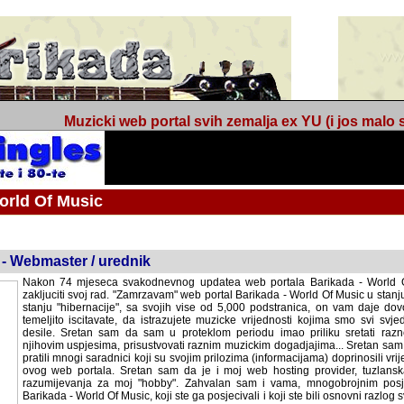
Muzicki web portal svih zemalja ex YU (i jos malo s
orld Of Music
ned
 - Webmaster / urednik
Nakon 74 mjeseca svakodnevnog updatea web portala Barikada - World O
zakljuciti svoj rad. "Zamrzavam" web portal Barikada - World Of Music u stanj
stanju "hibernacije", sa svojih vise od 5,000 podstranica, on vam daje dov
temeljito iscitavate, da istrazujete muzicke vrijednosti kojima smo svi svjedocili
Sretan sam da sam u proteklom periodu imao priliku sretati razne muzicar
uspjesima, prisustvovati raznim muzickim dogadjajima... Sretan sam da su 
mnogi saradnici koji su svojim prilozima (informacijama) doprinosili vrijednost
web portala. Sretan sam da je i moj web hosting provider, tuzlanska f
razumijevanja za moj "hobby". Zahvalan sam i vama, mnogobrojnim posje
Barikada - World Of Music, koji ste ga posjecivali i koji ste bili osnovni razl