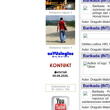
Barikada (INT) 
Barikada - In
saznavao sam
Reklamno mjesto 3
priloge dali 
Horvat Horvi 
Autor: Dragutin Matoše
Barikada (INT) 
(Velika Ludina, HR). N
Reklamno mjesto 4
Autor: Dragutin Matoše
Barikada (INT)
�etvrtak
06.08.2026.
Autor: Dragutin Matoše
Barikada (INT) 
Optimizirano za
IE i 1024 x 768
Barikada - Po
predstavljanj
najcesce od s
zainteresovani sistemo
Autor: Dragutin Matoše