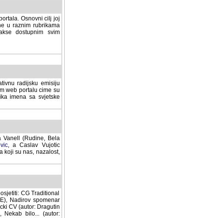
rtala. Osnovni cilj joj
ane u raznim rubrikama
lakse dostupnim svim
tivnu radijsku emisiju
ovom web portalu cime su
lika imena sa svjetske
a Vanell (Rudine, Bela
vic
, a Caslav Vujotic
 koji su nas, nazalost,
sjetiti: CG Traditional
MNE), Nadirov spomenar
cki CV (autor: Dragutin
 Nekab bilo... (autor: