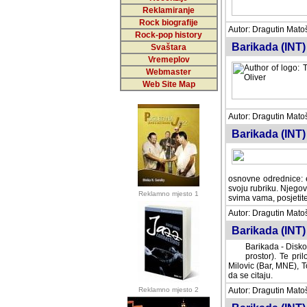
Reklamiranje
Rock biografije
Autor: Dragutin Matoše
Rock-pop history
Barikada (INT)
Svaštara
Vremeplov
Webmaster
Web Site Map
Autor: Dragutin Matoše
Barikada (INT)
odrednice: ex YU pros
Njegovi prilozi su je
Reklamno mjesto 1
posjetiteljima ovog we
Autor: Dragutin Matoše
Barikada (INT) 
Barikada - Diskog
prostor). Te pril
(Bar, MNE), Tomica Ra
citaju.
Reklamno mjesto 2
Autor: Dragutin Matoše