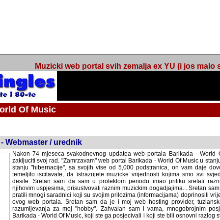
Muzicki web portal svih zemalja ex YU (i jos malo s
orld Of Music
ned
 - Webmaster / urednik
Nakon 74 mjeseca svakodnevnog updatea web portala Barikada - World O
zakljuciti svoj rad. "Zamrzavam" web portal Barikada - World Of Music u stanj
stanju "hibernacije", sa svojih vise od 5,000 podstranica, on vam daje dov
temeljito iscitavate, da istrazujete muzicke vrijednosti kojima smo svi svjedocili
Sretan sam da sam u proteklom periodu imao priliku sretati razne muzicar
uspjesima, prisustvovati raznim muzickim dogadjajima... Sretan sam da su 
mnogi saradnici koji su svojim prilozima (informacijama) doprinosili vrijednost
web portala. Sretan sam da je i moj web hosting provider, tuzlanska f
razumijevanja za moj "hobby". Zahvalan sam i vama, mnogobrojnim posje
Barikada - World Of Music, koji ste ga posjecivali i koji ste bili osnovni razl