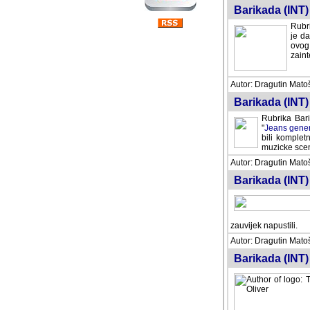
Barikada (INT) 
Rubri
je da
ovog 
zaint
Autor: Dragutin Matoše
Barikada (INT) 
Rubrika Bari
"
Jeans gener
bili komplet
muzicke scene
Autor: Dragutin Matoše
Barikada (INT)
zauvijek napustili.
Autor: Dragutin Matoše
Barikada (INT)