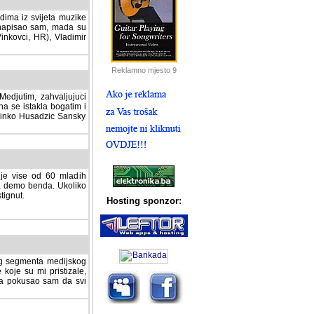
dima iz svijeta muzike
 napisao sam, mada su
Vinkovci, HR), Vladimir
Reklamno mjesto 9
tim, zahvaljujuci veliki
a se istakla bogatim i
 Dinko Husadzic Sansky
 je vise od 60 mladih
demo benda. Ukoliko im
nut.
Hosting sponzor:
tnog segmenta medijskog
 koje su mi pristizale,
afa pokusao sam da svi