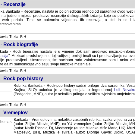
- Recenzije
ka Barikada - Recenzije, nastala je po prijedlogu jednog od saradnika ovog web po
 na jednom mjestu predstave recenzije diskografskih izdanja koje su publikov
web portala. Time se potencira vrijednost tih recenzija, a cini ih se i 
eresovanima.
vic, Tuzla, BiH.
- Rock biografije
kada - Rock biografije nastala je u vrijeme dok sam uredjivao muzicko-informa
acija
". Muzicari predstavljeni u toj radijskoj emisiji imali su i predstavljanje na 
nije predstavljeni. Istovremeno, tim nacinom rada zainteresovao sam i neka ve
 da mi samoinicijativno salju svoje muzicke materijale.
vic, Tuzla, BiH.
 - Rock-pop history
Rubrika Barikada - Rock-pop history sadrzi priloge dva saradnika. Vest
Krajina, SLO) autorica je velikog serijala o legendarnoj
Loli Novako
(Podgorica, MNE), autor je nekoliko priloga o velikim svjetskim umjetnicima
vic, Tuzla, BiH.
 - Vremeplov
Barikada - Vremeplov ima nekoliko zasebnih rubrika, svaka vrijedna za po
(autor: Zeljko Milovic, MNE), ex YU vremeplov (autor: Zeljko Milovic, 
(autor: Nadir Efendic, D), Mostarenje (autor: Milenko Mišo Maric, UK), Muzi
Matosevic, BiH), Muzika je svirala (autor: Djordje Gavric Djoko, USA),