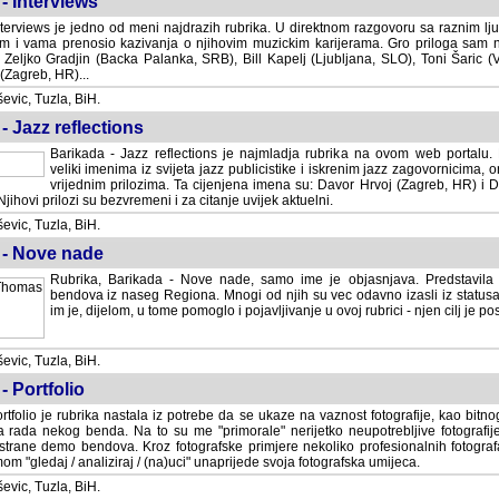
- Interviews
terviews je jedno od meni najdrazih rubrika. U direktnom razgovoru sa raznim lju
 i vama prenosio kazivanja o njihovim muzickim karijerama. Gro priloga sam
i Zeljko Gradjin (Backa Palanka, SRB), Bill Kapelj (Ljubljana, SLO), Toni Šaric (
(Zagreb, HR)...
vic, Tuzla, BiH.
- Jazz reflections
Barikada - Jazz reflections je najmladja rubrika na ovom web portalu. Medju
imenima iz svijeta jazz publicistike i iskrenim jazz zagovornicima, on
vrijednim prilozima. Ta cijenjena imena su: Davor Hrvoj (Zagreb, HR) i
jihovi prilozi su bezvremeni i za citanje uvijek aktuelni.
vic, Tuzla, BiH.
 - Nove nade
Rubrika, Barikada - Nove nade, samo ime je objasnjava. Predstavila
bendova iz naseg Regiona. Mnogi od njih su vec odavno izasli iz statusa 
je, dijelom, u tome pomoglo i pojavljivanje u ovoj rubrici - njen cilj je postig
vic, Tuzla, BiH.
- Portfolio
rtfolio je rubrika nastala iz potrebe da se ukaze na vaznost fotografije, kao bi
a rada nekog benda. Na to su me "primorale" nerijetko neupotrebljive fotografije
trane demo bendova. Kroz fotografske primjere nekoliko profesionalnih fotogr
m "gledaj / analiziraj / (na)uci" unaprijede svoja fotografska umijeca.
vic, Tuzla, BiH.