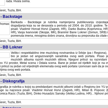
rada. Hvala svima.
vic, Tuzla, BiH.
 - Backstage
Barikada - Backstage je rubrika namjenjena publikovanju izvjestaj
dogadjanja koja su se desavala u periodu od 2004. do 2010. godine. Te 
pisali: Vladimir Horvat Horvi (Zagreb, HR), Darko Budna (Koprivnica, HR)
HR), Vasja Ivanovski (Skopje, MK), Branimir Bane Lokner (Zemun, SRB) i 
pomenuta imena, mnogima dobro znana, dovoljna su preporuka da citate nj
vic, Tuzla, BiH.
 - BB Lokner
Veliko i respektabilno ime muzickog novinarstva iz Srbije (pa i Regiona)
bio je jedan od angazovanijih saradnika ovog web portala. Pisao je nebro
albuma raznih muzickih stilova. Njegovi prilozi su razvrstani po godi
tor, Metal scena i Ostala scena. Bane je jedan od rijetkih koji je na ovom web port
dan od vrijednijih elemenata ovog web portala i ponosan sam da je svoje recenzije
b portala.
vic, Tuzla, BiH.
- Diskografija
rafija je rubrika u kojoj su predstavljani muzicki albumi izdati u Regionu (ex YU pro
oge su najcesce pisali: Vladimir Horvat Horvi (Zagreb, HR), Milan B. Popovic (Beogr
cic (Tuzla, BiH), Dinko Husadzic Sansky (Velika Ludina, HR)... Njihovi prilozi 
vic, Tuzla, BiH.