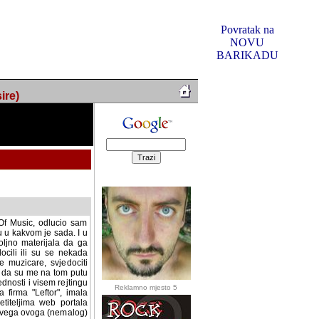
Povratak na
NOVU
BARIKADU
ire)
f Music, odlucio sam
u u kakvom je sada. I u
oljno materijala da ga
 ili su se nekada desile.
e, svjedociti njihovim
me na tom putu pratili
i i visem rejtingu ovog
Reklamno mjesto 5
irma "Leftor", imala
titeljima web portala
og svega ovoga (nemalog)