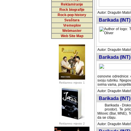
Reklamiranje
Rock biografije
Autor: Dragutin Matoše
Rock-pop history
Barikada (INT)
Svaštara
Vremeplov
Webmaster
Web Site Map
Autor: Dragutin Matoše
Barikada (INT)
odrednice: ex YU pros
Njegovi prilozi su je
Reklamno mjesto 1
posjetiteljima ovog we
Autor: Dragutin Matoše
Barikada (INT) 
Barikada - Diskog
prostor). Te pril
(Bar, MNE), Tomica Ra
citaju.
Reklamno mjesto 2
Autor: Dragutin Matoše