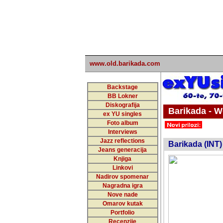
www.old.barikada.com
Backstage
BB Lokner
Diskografija
Barikada - W
ex YU singles
Foto album
undefi
Interviews
Jazz reflections
Barikada (INT)
Jeans generacija
Knjiga
Linkovi
Nadirov spomenar
Nagradna igra
Nove nade
Omarov kutak
Portfolio
Recenzije