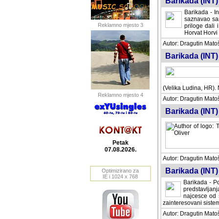
Barikada (INT) 
Barikada - In
saznavao sam
Reklamno mjesto 3
priloge dali 
Horvat Horvi 
Autor: Dragutin Matoše
Barikada (INT) 
(Velika Ludina, HR). N
Reklamno mjesto 4
Autor: Dragutin Matoše
Barikada (INT)
Petak
07.08.2026.
Autor: Dragutin Matoše
Barikada (INT) 
Optimizirano za
IE i 1024 x 768
Barikada - Po
predstavljanj
najcesce od s
zainteresovani sistemo
Autor: Dragutin Matoše