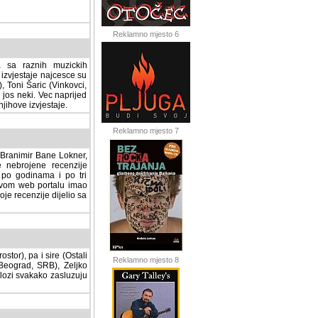
Reklamno mjesto 6
a sa raznih muzickih
izvjestaje najcesce su
, Toni Šaric (Vinkovci,
jos neki. Vec naprijed
ihove izvjestaje.
Reklamno mjesto 7
, Branimir Bane Lokner,
jene recenzije muzickih
nama i po tri osnovne
alu imao svoju rubriku.
 dijelio sa svima vama,
stor), pa i sire (Ostali
Reklamno mjesto 8
ad, SRB), Zeljko Milovic
svakako zasluzuju da se