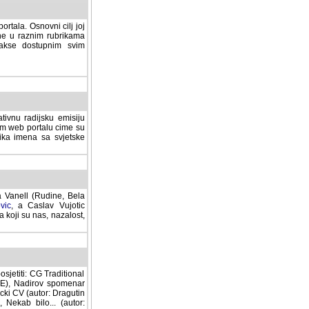
rtala. Osnovni cilj joj
ane u raznim rubrikama
lakse dostupnim svim
tivnu radijsku emisiju
ovom web portalu cime su
lika imena sa svjetske
a Vanell (Rudine, Bela
vic
, a Caslav Vujotic
 koji su nas, nazalost,
sjetiti: CG Traditional
MNE), Nadirov spomenar
cki CV (autor: Dragutin
 Nekab bilo... (autor: