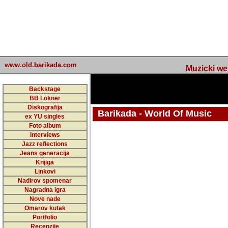
www.old.barikada.com
Muzicki web p
Backstage
BB Lokner
Diskografija
Barikada - World Of Music
ex YU singles
Foto album
undefined
Interviews
Jazz reflections
Barikada (INT) - Webmaster / urednik
Jeans generacija
Nakon 74 mj
Knjiga
Linkovi
portala Bari
Nadirov spomenar
zakljuciti 
Nagradna igra
Nove nade
Barikada - W
Omarov kutak
sada. I u sta
Portfolio
Recenzije