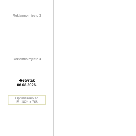
publikovan
dogadjanja
Reklamno mjesto 3
2004. do 2010. godine. Te i
Horvat Horvi (Zagreb, HR)
Šaric (Vinkovci, HR), Vas
Bane Lokner (Zemun, SRB)
imena, mnogima dobro zna
Reklamno mjesto 4
njihove izvjestaje.
Autor: Dragutin Matoševic,
Barikada (INT) - BB Lokner
�etvrtak
Veliko i res
06.08.2026.
Srbije (pa i
Optimizirano za
jedan od angazovanijih s
IE i 1024 x 768
nebrojene recenzije muzic
Njegovi prilozi su razvr
odrednice: ex YU prostor,