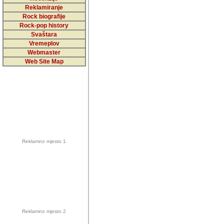
5,000 podstra
Reklamiranje
Rock biografije
da ga temelji
Rock-pop history
vrijednosti kojima smo sv
Svaštara
Vremeplov
Sretan sam da sam u protek
Webmaster
muzicare, svjedociti njih
Web Site Map
muzickim dogadjajima... Sr
mnogi saradnici koji su
doprinosili vrijednosti i v
sam da je i moj web hostin
imala razumijevanja za 
Reklamno mjesto 1
mnogobrojnim posjetitelj
Music, koji ste ga posjeciv
ovoga (nemalog) rada. Hva
Autor: Dragutin Matoševic,
Barikada (INT) - Backstage
Reklamno mjesto 2
Barikada -