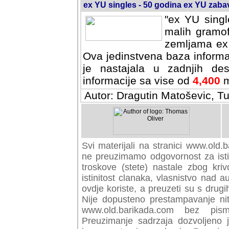
ex YU singles - 50 godina ex YU zab
"ex YU singl
malih gramof
zemljama ex 
Ova jedinstvena baza informa
je nastajala u zadnjih des
informacije sa vise od
4,400
m
Autor: Dragutin Matoševic, Tu
Svi materijali na stranici www.old.b
preuzimamo odgovornost za istini
troskove (stete) nastale zbog kriv
istinitost clanaka, vlasnistvo nad au
ovdje koriste, a preuzeti su s drugi
Nije dopusteno prestampavanje nit
www.old.barikada.com bez pism
Preuzimanje sadrzaja dozvoljeno 