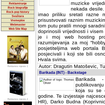
muzicke vrijed
Reklamiranje
Rock biografije
nekada desile
Rock-pop history
imao priliku sretati razne 
Svaštara
prisustvovati raznim muzick
Vremeplov
Webmaster
tom putu pratili mnogi saradni
Web Site Map
doprinosili vrijednosti i vise
je i moj web hosting prov
razumijevanja za moj "hobb
posjetiteljima web portala 
posjecivali i koji ste bili o
Hvala svima.
Autor: Dragutin Matoševic, Tu
Reklamno mjesto 1
Barikada (INT) - Backstage
Barikada -
publikovanju
koja su se 
godine. Te izvjestaje najcesce
Reklamno mjesto 2
HR), Darko Budna (Koprivnic