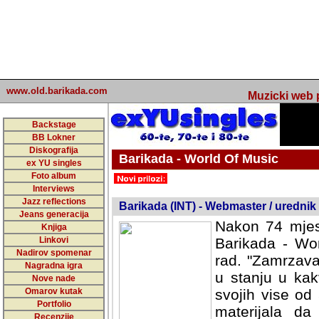
www.old.barikada.com
Muzicki web p
Backstage
BB Lokner
Diskografija
Barikada - World Of Music
ex YU singles
Foto album
undefined
Interviews
Jazz reflections
Barikada (INT) - Webmaster / urednik
Jeans generacija
Nakon 74 mjes
Knjiga
Linkovi
Barikada - Wor
Nadirov spomenar
rad. "Zamrzava
Nagradna igra
u stanju u kak
Nove nade
Omarov kutak
svojih vise od
Portfolio
materijala da 
Recenzije