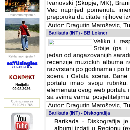
Ivanovski (Skopje, MK), Bran
Vec naprijed pomenuta ime
Reklamno mjesto 3
preporuka da citate njihove izv
Autor: Dragutin Matoševic, Tu
Barikada (INT) - BB Lokner
Veliko i res
Srbije (pa i
jedan od angazovanijih sarad
Reklamno mjesto 4
recenzije muzickih albuma ra
razvrstani po godinama i po t
scena i Ostala scena. Bane 
portalu imao svoju rubriku.
Nedjelja
elemenata ovog web portala i 
09.08.2026.
sa svima vama, posjetiteljima
Optimizirano za
Autor: Dragutin Matoševic, Tu
IE i 1024 x 768
Barikada (INT) - Diskografija
Barikada - Diskografija je
albumi izdati u Regionu (ex 