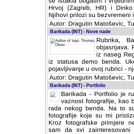
se istakla bogatim i vrijedni
Hrvoj (Zagreb, HR) i Dinko
Njihovi prilozi su bezvremeni i
Autor: Dragutin Matoševic, Tu
Barikada (INT) - Nove nade
Rubrika, B
objasnjava. 
iz naseg Reg
iz statusa demo benda. Uko
pojavljivanje u ovoj rubrici - nj
Autor: Dragutin Matoševic, Tu
Barikada (INT) - Portfolio
Barikada - Portfolio je 
vaznost fotografije, kao
rada nekog benda. Na to su 
fotografije koje su mi pristiz
fotografske primjere nekolik
svi zainteresovani sistemom "