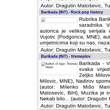
Autor: Dragutin Matoševic, Tu
Barikada (INT) - Rock-pop history
Rubrika Barik
saradnika. V
autorica je velikog serijal
Vujotic (Podgorica, MNE), aut
umjetnicima koji su nas, nazalo
Autor: Dragutin Matoševic, Tu
Barikada (INT) - Vremeplov
Barikada - V
svaka vrijedna
Milovic, MNE)
MNE), Nadirov spomenar (auto
Milenko Mišo Maric, UK), Muz
Muzika je svirala (autor: D
(autor: Dragutin Matosevic, BiH
Autor: Dragutin Matoševic, Tu