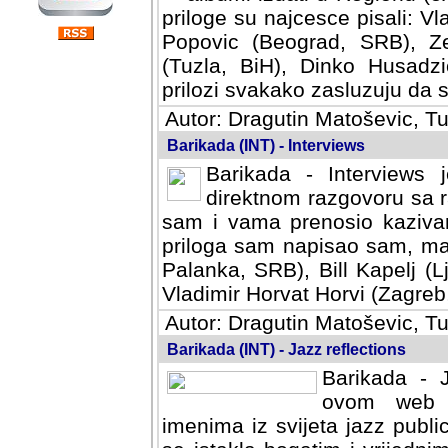
priloge su najcesce pisali: Vl
Popovic (Beograd, SRB), Ze
(Tuzla, BiH), Dinko Husadzi
prilozi svakako zasluzuju da se
Autor: Dragutin Matoševic, Tu
Barikada (INT) - Interviews
Barikada - Interviews 
direktnom razgovoru sa r
sam i vama prenosio kazivan
priloga sam napisao sam, mad
Palanka, SRB), Bill Kapelj (L
Vladimir Horvat Horvi (Zagreb,
Autor: Dragutin Matoševic, Tu
Barikada (INT) - Jazz reflections
Barikada - J
ovom web po
imenima iz svijeta jazz publi