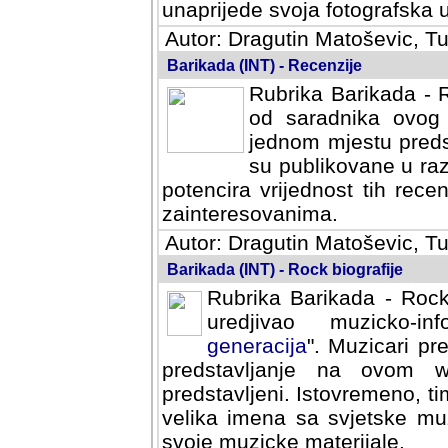
svoja fotografska umijeca.
Autor: Dragutin Matoševic, Tu
Barikada (INT) - Recenzije
Rubrika Barikada - R
od saradnika ovog 
jednom mjestu predst
su publikovane u ra
potencira vrijednost tih rece
zainteresovanima.
Autor: Dragutin Matoševic, Tu
Barikada (INT) - Rock biografije
Rubrika Barikada - Rock
uredjivao muzicko-informa
Muzicari predstavljeni u to
na ovom web portalu cime
Istovremeno, tim nacinom ra
sa svjetske muzicke scene da
materijale.