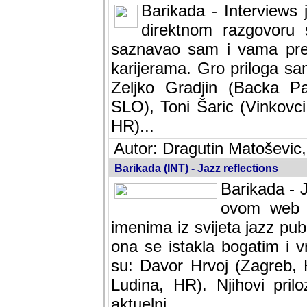
Barikada - Interviews 
direktnom razgovoru 
saznavao sam i vama pren
karijerama. Gro priloga sa
Zeljko Gradjin (Backa Pal
SLO), Toni Šaric (Vinkovci
HR)...
Autor: Dragutin Matoševic,
Barikada (INT) - Jazz reflections
Barikada - J
ovom web po
imenima iz svijeta jazz pub
ona se istakla bogatim i v
su: Davor Hrvoj (Zagreb, 
Ludina, HR). Njihovi pril
aktuelni.