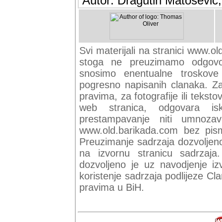
Autor: Dragutin Matoševic,
Svi materijali na stranici www.ol
stoga ne preuzimamo odgovor
snosimo enentualne troskove (
pogresno napisanih clanaka. Za 
pravima, za fotografije ili teksto
web stranica, odgovara isk
prestampavanje niti umnozav
www.old.barikada.com bez pism
Preuzimanje sadrzaja dozvoljeno
na izvornu stranicu sadrzaja
dozvoljeno je uz navodjenje iz
koristenje sadrzaja podlijeze C
pravima u BiH.