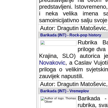
predstavljeni. Istovremen
i neka velika imena s
samoinicijativno salju svoje
Autor: Dragutin Matoševic,
Barikada (INT) - Rock-pop history
Rubrika Bari
dva saradnik
SLO) autorica je velikog s
Caslav Vujotic (Podgorica
velikim svjetskim umjetni
napustili.
Autor: Dragutin Matoševic,
Barikada (INT) - Vremeplov
Barikada -
rubrika, sva