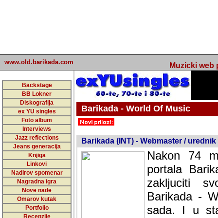
www.old.barikada.com
Muzicki web p
Backstage
BB Lokner
Diskografija
Barikada - World Of Music
ex YU singles
Foto album
undefined
Interviews
Jazz reflections
Barikada (INT) - Webmaster / urednik
Jeans generacija
Nakon 74 mj
Knjiga
Linkovi
portala Bari
Nadirov spomenar
zakljuciti 
Nagradna igra
Nove nade
Barikada - W
Omarov kutak
sada. I u sta
Portfolio
Recenzije