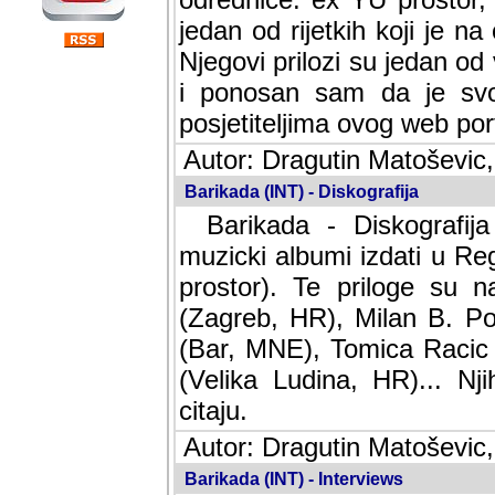
jedan od rijetkih koji je n
Njegovi prilozi su jedan od
i ponosan sam da je svoj
posjetiteljima ovog web por
Autor: Dragutin Matoševic,
Barikada (INT) - Diskografija
Barikada - Diskografija
muzicki albumi izdati u Reg
prostor). Te priloge su n
(Zagreb, HR), Milan B. Po
(Bar, MNE), Tomica Racic 
(Velika Ludina, HR)... Nj
citaju.
Autor: Dragutin Matoševic,
Barikada (INT) - Interviews