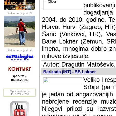
publikovan
dogadjanja
Reklamno mjesto 3
2004. do 2010. godine. Te i
Horvat Horvi (Zagreb, HR)
Šaric (Vinkovci, HR), Vas
Bane Lokner (Zemun, SRB)
imena, mnogima dobro zna
Reklamno mjesto 4
njihove izvjestaje.
Autor: Dragutin Matoševic,
Barikada (INT) - BB Lokner
�etvrtak
Veliko i res
06.08.2026.
Srbije (pa i
Optimizirano za
jedan od angazovanijih s
IE i 1024 x 768
nebrojene recenzije muzic
Njegovi prilozi su razvr
odrednice: ex YU prostor,