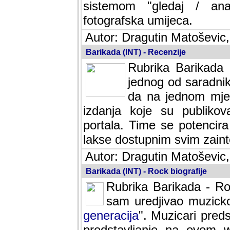
sistemom "gledaj / anal
fotografska umijeca.
Autor: Dragutin Matoševic,
Barikada (INT) - Recenzije
Rubrika Barikada -
jednog od saradnika
da na jednom mjes
izdanja koje su publik
portala. Time se potencira 
lakse dostupnim svim zain
Autor: Dragutin Matoševic,
Barikada (INT) - Rock biografije
Rubrika Barikada - Roc
sam uredjivao muzicko-
generacija
". Muzicari predst
predstavljanje na ovom w