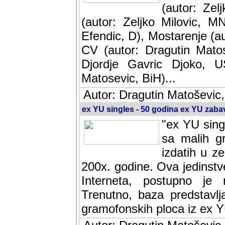
(autor: Ze
(autor: Zeljko Milovic, M
Efendic, D), Mostarenje (a
CV (autor: Dragutin Matos
Djordje Gavric Djoko, US
Matosevic, BiH)...
Autor: Dragutin Matoševic,
ex YU singles - 50 godina ex YU zab
"ex YU sing
sa malih g
izdatih u z
200x. godine. Ova jedinst
Interneta, postupno je nast
baza predstavlja informaci
ploca iz ex YU.