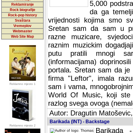
5,000 podstra
Reklamiranje
Rock biografije
da ga temelji
Rock-pop history
vrijednosti kojima smo sv
Svaštara
Vremeplov
Sretan sam da sam u protek
Webmaster
muzicare, svjedociti njih
Web Site Map
muzickim dogadjajima... Sr
mnogi saradnici koji su
doprinosili vrijednosti i v
sam da je i moj web hostin
imala razumijevanja za 
Reklamno mjesto 1
mnogobrojnim posjetitelj
Music, koji ste ga posjeciv
ovoga (nemalog) rada. Hva
Autor: Dragutin Matoševic,
Barikada (INT) - Backstage
Reklamno mjesto 2
Barikada -