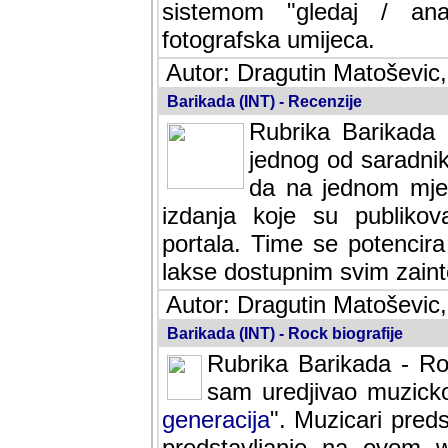
sistemom "gledaj / anal
fotografska umijeca.
Autor: Dragutin Matoševic,
Barikada (INT) - Recenzije
Rubrika Barikada -
jednog od saradnika
da na jednom mjes
izdanja koje su publik
portala. Time se potencira 
lakse dostupnim svim zain
Autor: Dragutin Matoševic,
Barikada (INT) - Rock biografije
Rubrika Barikada - Roc
sam uredjivao muzicko-
generacija
". Muzicari predst
predstavljanje na ovom w