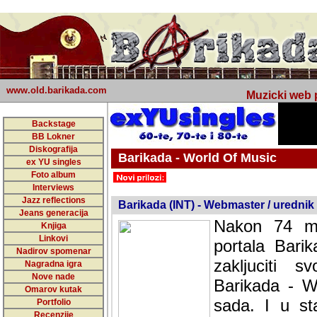
www.old.barikada.com
Muzicki web p
Backstage
BB Lokner
Diskografija
Barikada - World Of Music
ex YU singles
Foto album
undefined
Interviews
Jazz reflections
Barikada (INT) - Webmaster / urednik
Jeans generacija
Nakon 74 mj
Knjiga
Linkovi
portala Bari
Nadirov spomenar
zakljuciti 
Nagradna igra
Nove nade
Barikada - W
Omarov kutak
sada. I u sta
Portfolio
Recenzije