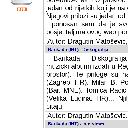
jedan od rijetkih koji je n
Njegovi prilozi su jedan od
i ponosan sam da je svoj
posjetiteljima ovog web por
Autor: Dragutin Matoševic,
Barikada (INT) - Diskografija
Barikada - Diskografija
muzicki albumi izdati u Reg
prostor). Te priloge su n
(Zagreb, HR), Milan B. Po
(Bar, MNE), Tomica Racic 
(Velika Ludina, HR)... Nj
citaju.
Autor: Dragutin Matoševic,
Barikada (INT) - Interviews