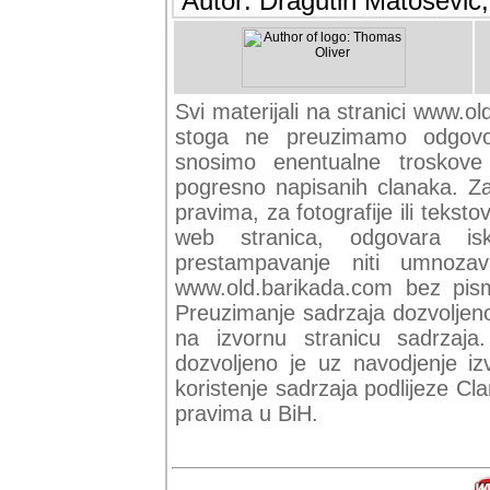
Autor: Dragutin Matoševic,
Svi materijali na stranici www.ol
stoga ne preuzimamo odgovor
snosimo enentualne troskove (
pogresno napisanih clanaka. Za 
pravima, za fotografije ili teksto
web stranica, odgovara isk
prestampavanje niti umnozav
www.old.barikada.com bez pism
Preuzimanje sadrzaja dozvoljeno
na izvornu stranicu sadrzaja
dozvoljeno je uz navodjenje iz
koristenje sadrzaja podlijeze C
pravima u BiH.