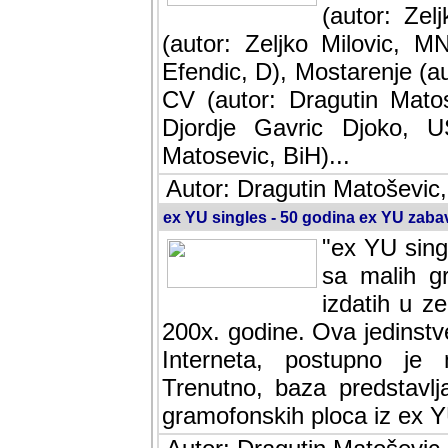
(autor: Ze
(autor: Zeljko Milovic, M
Efendic, D), Mostarenje (a
CV (autor: Dragutin Matos
Djordje Gavric Djoko, US
Matosevic, BiH)...
Autor: Dragutin Matoševic,
ex YU singles - 50 godina ex YU zab
"ex YU sing
sa malih g
izdatih u z
200x. godine. Ova jedinst
Interneta, postupno je nast
baza predstavlja informaci
ploca iz ex YU.