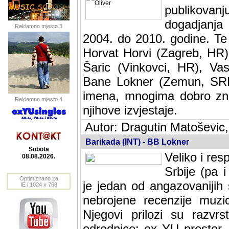
publikovan
dogadjanja
Reklamno mjesto 3
2004. do 2010. godine. Te i
Horvat Horvi (Zagreb, HR)
Šaric (Vinkovci, HR), Vas
Bane Lokner (Zemun, SRB)
imena, mnogima dobro zna
Reklamno mjesto 4
njihove izvjestaje.
Autor: Dragutin Matoševic,
Barikada (INT) - BB Lokner
Subota
Veliko i res
08.08.2026.
Srbije (pa i
Optimizirano za
jedan od angazovanijih s
IE i 1024 x 768
nebrojene recenzije muzic
Njegovi prilozi su razvr
odrednice: ex YU prostor,