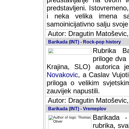
predstavljeni. Istovremen
i neka velika imena s
samoinicijativno salju svoje
Autor: Dragutin Matoševic,
Barikada (INT) - Rock-pop history
Rubrika Bari
dva saradnik
SLO) autorica je velikog s
Caslav Vujotic (Podgorica
velikim svjetskim umjetni
napustili.
Autor: Dragutin Matoševic,
Barikada (INT) - Vremeplov
Barikada -
rubrika, sva