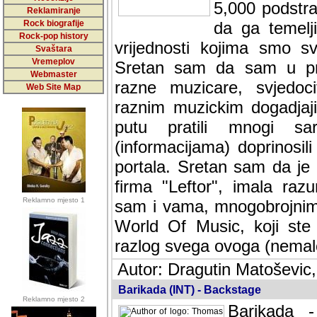
5,000 podstra
Reklamiranje
Rock biografije
da ga temelji
Rock-pop history
vrijednosti kojima smo sv
Svaštara
Vremeplov
Sretan sam da sam u protek
Webmaster
muzicare, svjedociti njih
Web Site Map
muzickim dogadjajima... Sr
mnogi saradnici koji su
doprinosili vrijednosti i v
sam da je i moj web hostin
imala razumijevanja za 
Reklamno mjesto 1
mnogobrojnim posjetitelj
Music, koji ste ga posjeciv
ovoga (nemalog) rada. Hva
Autor: Dragutin Matoševic,
Barikada (INT) - Backstage
Reklamno mjesto 2
Barikada -