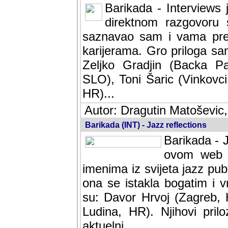
Barikada - Interviews 
direktnom razgovoru 
saznavao sam i vama pren
karijerama. Gro priloga sa
Zeljko Gradjin (Backa Pal
SLO), Toni Šaric (Vinkovci
HR)...
Autor: Dragutin Matoševic,
Barikada (INT) - Jazz reflections
Barikada - J
ovom web po
imenima iz svijeta jazz pub
ona se istakla bogatim i v
su: Davor Hrvoj (Zagreb, 
Ludina, HR). Njihovi pril
aktuelni.