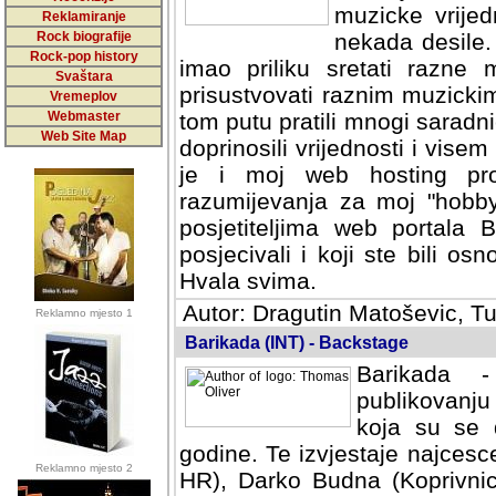
muzicke vrijed
Reklamiranje
Rock biografije
nekada desile
Rock-pop history
imao priliku sretati razne 
Svaštara
prisustvovati raznim muzick
Vremeplov
Webmaster
tom putu pratili mnogi saradni
Web Site Map
doprinosili vrijednosti i vise
je i moj web hosting prov
razumijevanja za moj "hobb
posjetiteljima web portala 
posjecivali i koji ste bili o
Hvala svima.
Autor: Dragutin Matoševic, Tu
Reklamno mjesto 1
Barikada (INT) - Backstage
Barikada -
publikovanju
koja su se 
godine. Te izvjestaje najcesce
Reklamno mjesto 2
HR), Darko Budna (Koprivnic