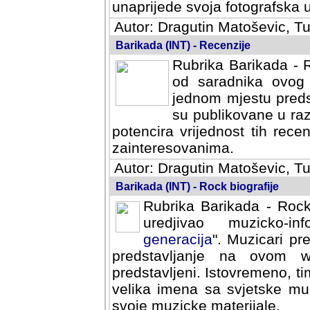
svoja fotografska umijeca.
Autor: Dragutin Matoševic, Tu
Barikada (INT) - Recenzije
Rubrika Barikada - R
od saradnika ovog 
jednom mjestu predst
su publikovane u ra
potencira vrijednost tih rece
zainteresovanima.
Autor: Dragutin Matoševic, Tu
Barikada (INT) - Rock biografije
Rubrika Barikada - Rock
uredjivao muzicko-informa
Muzicari predstavljeni u to
na ovom web portalu cime
Istovremeno, tim nacinom ra
sa svjetske muzicke scene da
materijale.