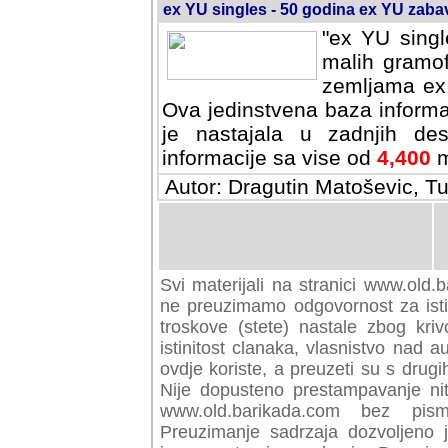
ex YU singles - 50 godina ex YU zab
"ex YU singl
malih gramof
zemljama ex 
Ova jedinstvena baza informa
je nastajala u zadnjih des
informacije sa vise od
4,400
m
Autor: Dragutin Matoševic, Tu
Svi materijali na stranici www.old.b
preuzimamo odgovornost za istini
troskove (stete) nastale zbog kriv
istinitost clanaka, vlasnistvo nad au
ovdje koriste, a preuzeti su s drugi
Nije dopusteno prestampavanje nit
www.old.barikada.com bez pism
Preuzimanje sadrzaja dozvoljeno 