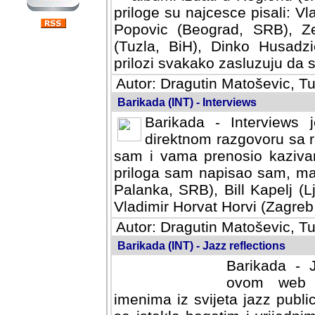
priloge su najcesce pisali: Vl
Popovic (Beograd, SRB), Ze
(Tuzla, BiH), Dinko Husadzi
prilozi svakako zasluzuju da se
Autor: Dragutin Matoševic, Tu
Barikada (INT) - Interviews
Barikada - Interviews 
direktnom razgovoru sa r
sam i vama prenosio kazivan
priloga sam napisao sam, mad
Palanka, SRB), Bill Kapelj (L
Vladimir Horvat Horvi (Zagreb,
Autor: Dragutin Matoševic, Tu
Barikada (INT) - Jazz reflections
Barikada - J
ovom web po
imenima iz svijeta jazz publi