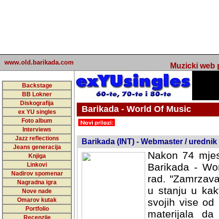
www.old.barikada.com
Muzicki web p
Backstage
BB Lokner
Diskografija
Barikada - World Of Music
ex YU singles
Foto album
undefined
Interviews
Jazz reflections
Barikada (INT) - Webmaster / urednik
Jeans generacija
Nakon 74 mjes
Knjiga
Linkovi
Barikada - Wor
Nadirov spomenar
rad. "Zamrzava
Nagradna igra
u stanju u kak
Nove nade
Omarov kutak
svojih vise od
Portfolio
materijala da 
Recenzije