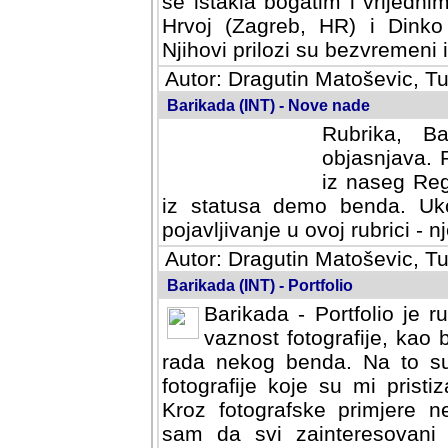
se istakla bogatim i vrijedni
Hrvoj (Zagreb, HR) i Dinko
Njihovi prilozi su bezvremeni i
Autor: Dragutin Matoševic, Tu
Barikada (INT) - Nove nade
Rubrika, B
objasnjava. 
iz naseg Reg
iz statusa demo benda. Uko
pojavljivanje u ovoj rubrici - nj
Autor: Dragutin Matoševic, Tu
Barikada (INT) - Portfolio
Barikada - Portfolio je 
vaznost fotografije, kao
rada nekog benda. Na to su 
fotografije koje su mi pristiz
fotografske primjere nekolik
svi zainteresovani sistemom "