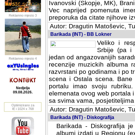
Ivanovski (Skopje, MK), Bran
Vec naprijed pomenuta ime
Reklamno mjesto 3
preporuka da citate njihove izv
Autor: Dragutin Matoševic, Tu
Barikada (INT) - BB Lokner
Veliko i res
Srbije (pa i
jedan od angazovanijih sarad
Reklamno mjesto 4
recenzije muzickih albuma ra
razvrstani po godinama i po t
scena i Ostala scena. Bane 
portalu imao svoju rubriku.
Nedjelja
elemenata ovog web portala i 
09.08.2026.
sa svima vama, posjetiteljima
Optimizirano za
Autor: Dragutin Matoševic, Tu
IE i 1024 x 768
Barikada (INT) - Diskografija
Barikada - Diskografija je
albumi izdati u Regionu (ex 