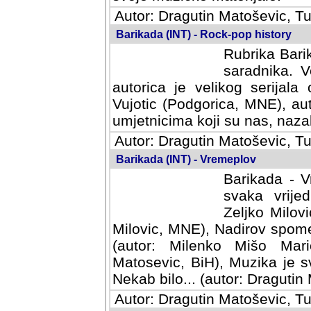
Autor: Dragutin Matoševic, Tu
Barikada (INT) - Rock-pop history
Rubrika Barik
saradnika. V
autorica je velikog serijal
Vujotic (Podgorica, MNE), aut
umjetnicima koji su nas, nazalo
Autor: Dragutin Matoševic, Tu
Barikada (INT) - Vremeplov
Barikada - V
svaka vrijedna
Milovic, MNE)
MNE), Nadirov spomenar (auto
Milenko Mišo Maric, UK), Muz
Muzika je svirala (autor: D
(autor: Dragutin Matosevic, BiH
Autor: Dragutin Matoševic, Tu