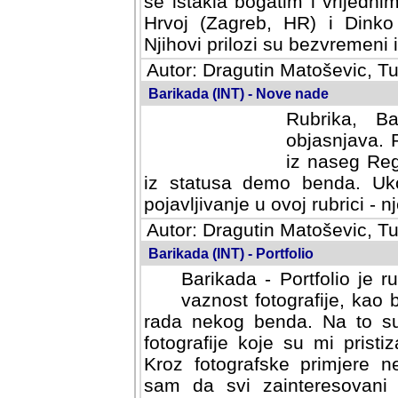
se istakla bogatim i vrijedni
Hrvoj (Zagreb, HR) i Dinko
Njihovi prilozi su bezvremeni i
Autor: Dragutin Matoševic, Tu
Barikada (INT) - Nove nade
Rubrika, B
objasnjava. 
iz naseg Reg
iz statusa demo benda. Uko
pojavljivanje u ovoj rubrici - nj
Autor: Dragutin Matoševic, Tu
Barikada (INT) - Portfolio
Barikada - Portfolio je 
vaznost fotografije, kao
rada nekog benda. Na to su 
fotografije koje su mi pristiz
fotografske primjere nekolik
svi zainteresovani sistemom "