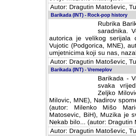
Autor: Dragutin Matoševic, Tu
Barikada (INT) - Rock-pop history
Rubrika Barik
saradnika. V
autorica je velikog serijal
Vujotic (Podgorica, MNE), aut
umjetnicima koji su nas, nazalo
Autor: Dragutin Matoševic, Tu
Barikada (INT) - Vremeplov
Barikada - V
svaka vrijedna
Milovic, MNE)
MNE), Nadirov spomenar (auto
Milenko Mišo Maric, UK), Muz
Muzika je svirala (autor: D
(autor: Dragutin Matosevic, BiH
Autor: Dragutin Matoševic, Tu