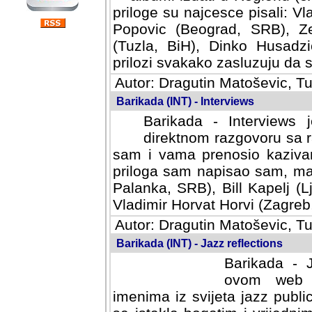
priloge su najcesce pisali: Vl
Popovic (Beograd, SRB), Ze
(Tuzla, BiH), Dinko Husadzi
prilozi svakako zasluzuju da se
Autor: Dragutin Matoševic, Tu
Barikada (INT) - Interviews
Barikada - Interviews 
direktnom razgovoru sa r
sam i vama prenosio kazivan
priloga sam napisao sam, mad
Palanka, SRB), Bill Kapelj (L
Vladimir Horvat Horvi (Zagreb,
Autor: Dragutin Matoševic, Tu
Barikada (INT) - Jazz reflections
Barikada - J
ovom web po
imenima iz svijeta jazz publi