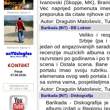
Ivanovski (Skopje, MK), Bran
Vec naprijed pomenuta ime
Reklamno mjesto 3
preporuka da citate njihove izv
Autor: Dragutin Matoševic, Tu
Barikada (INT) - BB Lokner
Veliko i res
Srbije (pa i
jedan od angazovanijih sarad
Reklamno mjesto 4
recenzije muzickih albuma ra
razvrstani po godinama i po t
scena i Ostala scena. Bane 
portalu imao svoju rubriku.
Petak
elemenata ovog web portala i 
07.08.2026.
sa svima vama, posjetiteljima
Optimizirano za
Autor: Dragutin Matoševic, Tu
IE i 1024 x 768
Barikada (INT) - Diskografija
Barikada - Diskografija je
albumi izdati u Regionu (ex 