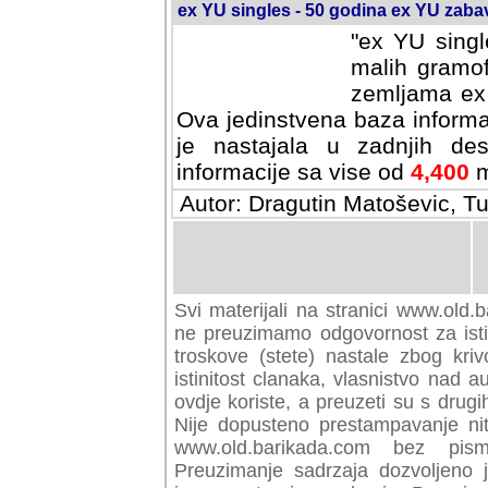
ex YU singles - 50 godina ex YU zab
"ex YU singl
malih gramof
zemljama ex 
Ova jedinstvena baza informa
je nastajala u zadnjih des
informacije sa vise od
4,400
m
Autor: Dragutin Matoševic, Tu
Svi materijali na stranici www.old.b
preuzimamo odgovornost za istini
troskove (stete) nastale zbog kriv
istinitost clanaka, vlasnistvo nad au
ovdje koriste, a preuzeti su s drugi
Nije dopusteno prestampavanje nit
www.old.barikada.com bez pism
Preuzimanje sadrzaja dozvoljeno 