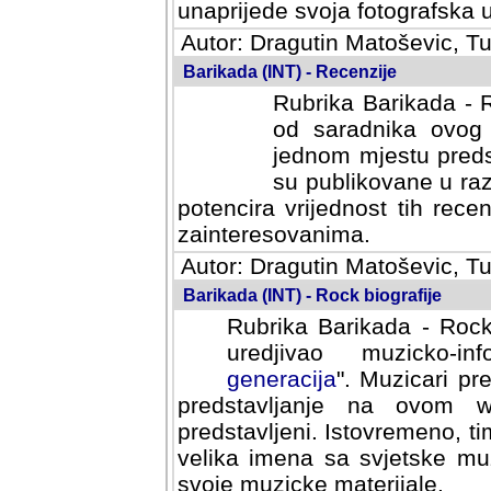
svoja fotografska umijeca.
Autor: Dragutin Matoševic, Tu
Barikada (INT) - Recenzije
Rubrika Barikada - R
od saradnika ovog 
jednom mjestu predst
su publikovane u ra
potencira vrijednost tih rece
zainteresovanima.
Autor: Dragutin Matoševic, Tu
Barikada (INT) - Rock biografije
Rubrika Barikada - Rock
uredjivao muzicko-informa
Muzicari predstavljeni u to
na ovom web portalu cime
Istovremeno, tim nacinom ra
sa svjetske muzicke scene da
materijale.