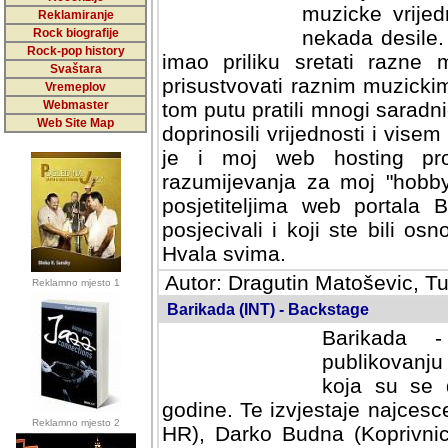
muzicke vrijed
Reklamiranje
Rock biografije
nekada desile
Rock-pop history
imao priliku sretati razne 
Svaštara
prisustvovati raznim muzick
Vremeplov
Webmaster
tom putu pratili mnogi saradni
Web Site Map
doprinosili vrijednosti i vise
je i moj web hosting prov
razumijevanja za moj "hobb
posjetiteljima web portala 
posjecivali i koji ste bili o
Hvala svima.
Autor: Dragutin Matoševic, Tu
Reklamno mjesto 1
Barikada (INT) - Backstage
Barikada -
publikovanju
koja su se 
godine. Te izvjestaje najcesce
Reklamno mjesto 2
HR), Darko Budna (Koprivnic