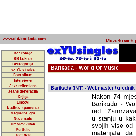
www.old.barikada.com
Muzicki web p
Backstage
BB Lokner
Diskografija
Barikada - World Of Music
ex YU singles
Foto album
undefined
Interviews
Jazz reflections
Barikada (INT) - Webmaster / urednik
Jeans generacija
Nakon 74 mjes
Knjiga
Linkovi
Barikada - Wor
Nadirov spomenar
rad. "Zamrzava
Nagradna igra
u stanju u kak
Nove nade
Omarov kutak
svojih vise od
Portfolio
materijala da 
Recenzije