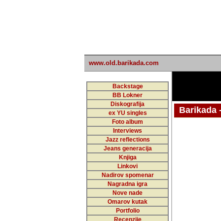
www.old.barikada.com
Backstage
BB Lokner
Diskografija
Barikada - W
ex YU singles
Foto album
undefi
Interviews
Jazz reflections
Barikada (INT)
Jeans generacija
Knjiga
Linkovi
Nadirov spomenar
Nagradna igra
Nove nade
Omarov kutak
Portfolio
Recenzije