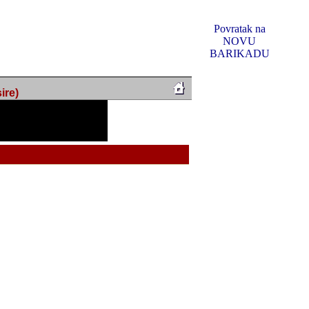
Povratak na
NOVU
BARIKADU
ire)
f Music, odlucio sam
u u kakvom je sada. I u
oljno materijala da ga
 ili su se nekada desile.
e, svjedociti njihovim
me na tom putu pratili
i i visem rejtingu ovog
Reklamno mjesto 5
irma "Leftor", imala
titeljima web portala
og svega ovoga (nemalog)