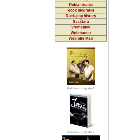
Reklamiranje
Rock biografije
Autor: Dragutin Matoše
Rock-pop history
Barikada (INT)
Svaštara
Vremeplov
Webmaster
Web Site Map
Autor: Dragutin Matoše
Barikada (INT)
odrednice: ex YU pros
Njegovi prilozi su je
Reklamno mjesto 1
posjetiteljima ovog we
Autor: Dragutin Matoše
Barikada (INT) 
Barikada - Diskog
prostor). Te pril
(Bar, MNE), Tomica Ra
citaju.
Reklamno mjesto 2
Autor: Dragutin Matoše