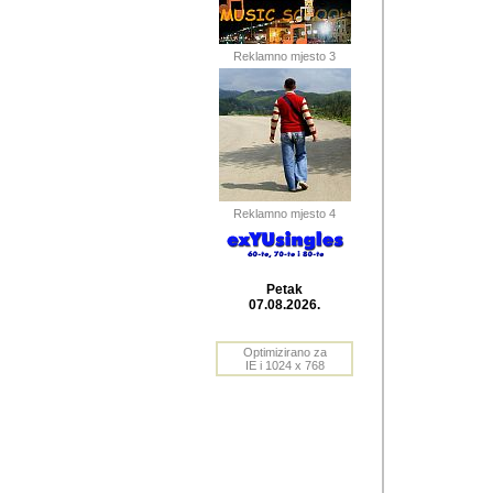
Barikada (INT) 
Barikada - In
saznavao sam
Reklamno mjesto 3
priloge dali 
Horvat Horvi 
Autor: Dragutin Matoše
Barikada (INT) 
(Velika Ludina, HR). N
Reklamno mjesto 4
Autor: Dragutin Matoše
Barikada (INT)
Petak
07.08.2026.
Autor: Dragutin Matoše
Barikada (INT) 
Optimizirano za
IE i 1024 x 768
Barikada - Po
predstavljanj
najcesce od s
zainteresovani sistemo
Autor: Dragutin Matoše