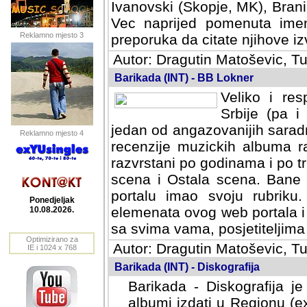
Ivanovski (Skopje, MK), Bran
Vec naprijed pomenuta ime
Reklamno mjesto 3
preporuka da citate njihove izv
Autor: Dragutin Matoševic, Tu
Barikada (INT) - BB Lokner
Veliko i res
Srbije (pa i
jedan od angazovanijih sarad
Reklamno mjesto 4
recenzije muzickih albuma ra
razvrstani po godinama i po t
scena i Ostala scena. Bane 
portalu imao svoju rubriku.
Ponedjeljak
elemenata ovog web portala i 
10.08.2026.
sa svima vama, posjetiteljima
Optimizirano za
Autor: Dragutin Matoševic, Tu
IE i 1024 x 768
Barikada (INT) - Diskografija
Barikada - Diskografija je
albumi izdati u Regionu (ex 