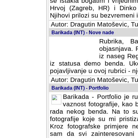
se istakla bogatim i vrijedni
Hrvoj (Zagreb, HR) i Dinko
Njihovi prilozi su bezvremeni i
Autor: Dragutin Matoševic, Tu
Barikada (INT) - Nove nade
Rubrika, B
objasnjava. 
iz naseg Reg
iz statusa demo benda. Uko
pojavljivanje u ovoj rubrici - nj
Autor: Dragutin Matoševic, Tu
Barikada (INT) - Portfolio
Barikada - Portfolio je 
vaznost fotografije, kao
rada nekog benda. Na to su 
fotografije koje su mi pristiz
fotografske primjere nekolik
svi zainteresovani sistemom "