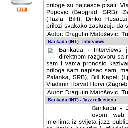
priloge su najcesce pisali: Vl
Popovic (Beograd, SRB), Ze
(Tuzla, BiH), Dinko Husadzi
prilozi svakako zasluzuju da se
Autor: Dragutin Matoševic, Tu
Barikada (INT) - Interviews
Barikada - Interviews 
direktnom razgovoru sa r
sam i vama prenosio kazivan
priloga sam napisao sam, mad
Palanka, SRB), Bill Kapelj (L
Vladimir Horvat Horvi (Zagreb,
Autor: Dragutin Matoševic, Tu
Barikada (INT) - Jazz reflections
Barikada - J
ovom web po
imenima iz svijeta jazz publi