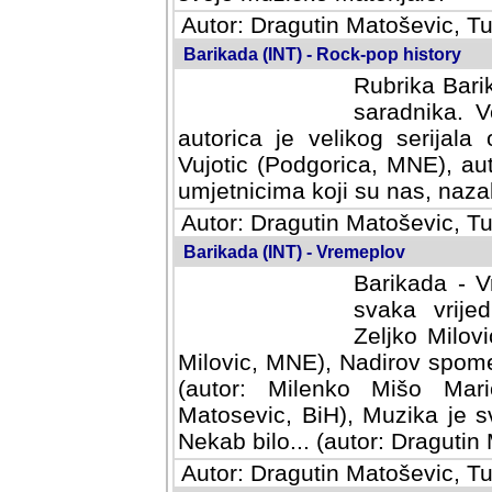
Autor: Dragutin Matoševic, Tu
Barikada (INT) - Rock-pop history
Rubrika Barik
saradnika. V
autorica je velikog serijal
Vujotic (Podgorica, MNE), aut
umjetnicima koji su nas, nazalo
Autor: Dragutin Matoševic, Tu
Barikada (INT) - Vremeplov
Barikada - V
svaka vrijedna
Milovic, MNE)
MNE), Nadirov spomenar (auto
Milenko Mišo Maric, UK), Muz
Muzika je svirala (autor: D
(autor: Dragutin Matosevic, BiH
Autor: Dragutin Matoševic, Tu