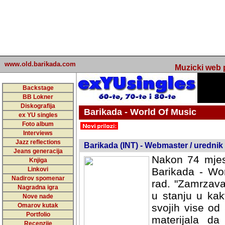
www.old.barikada.com
Muzicki web p
Backstage
BB Lokner
Diskografija
Barikada - World Of Music
ex YU singles
Foto album
undefined
Interviews
Jazz reflections
Barikada (INT) - Webmaster / urednik
Jeans generacija
Nakon 74 mjes
Knjiga
Linkovi
Barikada - Wor
Nadirov spomenar
rad. "Zamrzava
Nagradna igra
u stanju u kak
Nove nade
Omarov kutak
svojih vise od
Portfolio
materijala da 
Recenzije