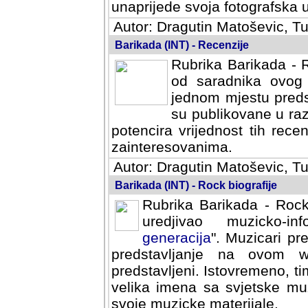
svoja fotografska umijeca.
Autor: Dragutin Matoševic, Tu
Barikada (INT) - Recenzije
Rubrika Barikada - R
od saradnika ovog 
jednom mjestu predst
su publikovane u ra
potencira vrijednost tih rece
zainteresovanima.
Autor: Dragutin Matoševic, Tu
Barikada (INT) - Rock biografije
Rubrika Barikada - Rock
uredjivao muzicko-informa
Muzicari predstavljeni u to
na ovom web portalu cime
Istovremeno, tim nacinom ra
sa svjetske muzicke scene da
materijale.