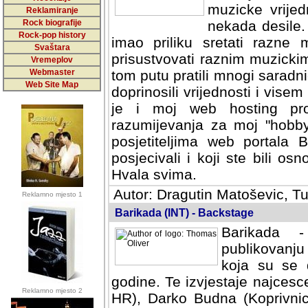
muzicke vrijed
Reklamiranje
Rock biografije
nekada desile
Rock-pop history
imao priliku sretati razne 
Svaštara
prisustvovati raznim muzick
Vremeplov
Webmaster
tom putu pratili mnogi saradni
Web Site Map
doprinosili vrijednosti i vise
je i moj web hosting prov
razumijevanja za moj "hobb
posjetiteljima web portala 
posjecivali i koji ste bili o
Hvala svima.
Autor: Dragutin Matoševic, Tu
Reklamno mjesto 1
Barikada (INT) - Backstage
Barikada -
publikovanju
koja su se 
godine. Te izvjestaje najcesce
Reklamno mjesto 2
HR), Darko Budna (Koprivnic