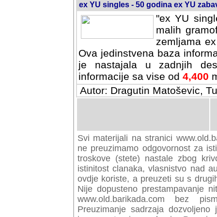
ex YU singles - 50 godina ex YU zab
"ex YU singl
malih gramof
zemljama ex 
Ova jedinstvena baza informa
je nastajala u zadnjih des
informacije sa vise od
4,400
m
Autor: Dragutin Matoševic, Tu
Svi materijali na stranici www.old.b
preuzimamo odgovornost za istini
troskove (stete) nastale zbog kriv
istinitost clanaka, vlasnistvo nad au
ovdje koriste, a preuzeti su s drugi
Nije dopusteno prestampavanje nit
www.old.barikada.com bez pism
Preuzimanje sadrzaja dozvoljeno 