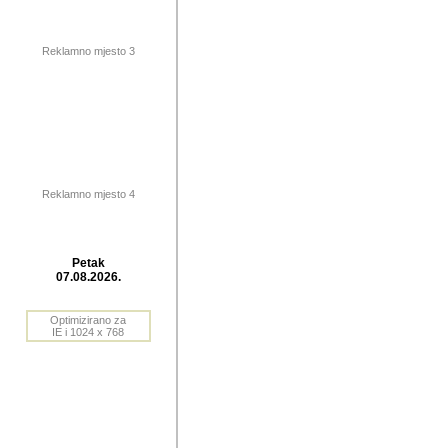
publikovan
dogadjanja
Reklamno mjesto 3
2004. do 2010. godine. Te i
Horvat Horvi (Zagreb, HR)
Šaric (Vinkovci, HR), Vas
Bane Lokner (Zemun, SRB)
imena, mnogima dobro zna
Reklamno mjesto 4
njihove izvjestaje.
Autor: Dragutin Matoševic,
Barikada (INT) - BB Lokner
Petak
Veliko i res
07.08.2026.
Srbije (pa i
Optimizirano za
jedan od angazovanijih s
IE i 1024 x 768
nebrojene recenzije muzic
Njegovi prilozi su razvr
odrednice: ex YU prostor,