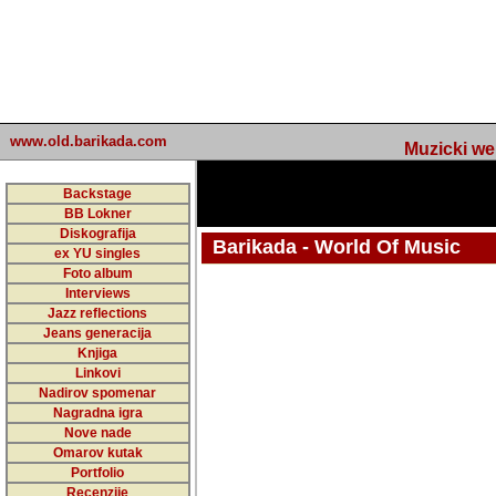
www.old.barikada.com
Muzicki web p
Backstage
BB Lokner
Diskografija
Barikada - World Of Music
ex YU singles
Foto album
undefined
Interviews
Jazz reflections
Barikada (INT) - Webmaster / urednik
Jeans generacija
Nakon 74 mj
Knjiga
Linkovi
portala Bari
Nadirov spomenar
zakljuciti 
Nagradna igra
Nove nade
Barikada - W
Omarov kutak
sada. I u sta
Portfolio
Recenzije