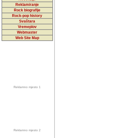
5,000 podstra
Reklamiranje
Rock biografije
da ga temelji
Rock-pop history
vrijednosti kojima smo sv
Svaštara
Vremeplov
Sretan sam da sam u protek
Webmaster
muzicare, svjedociti njih
Web Site Map
muzickim dogadjajima... Sr
mnogi saradnici koji su
doprinosili vrijednosti i v
sam da je i moj web hostin
imala razumijevanja za 
Reklamno mjesto 1
mnogobrojnim posjetitelj
Music, koji ste ga posjeciv
ovoga (nemalog) rada. Hva
Autor: Dragutin Matoševic,
Barikada (INT) - Backstage
Reklamno mjesto 2
Barikada -