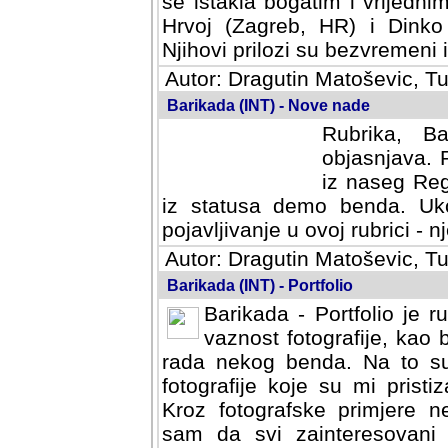
se istakla bogatim i vrijedni
Hrvoj (Zagreb, HR) i Dinko
Njihovi prilozi su bezvremeni i
Autor: Dragutin Matoševic, Tu
Barikada (INT) - Nove nade
Rubrika, B
objasnjava. 
iz naseg Reg
iz statusa demo benda. Uko
pojavljivanje u ovoj rubrici - nj
Autor: Dragutin Matoševic, Tu
Barikada (INT) - Portfolio
Barikada - Portfolio je 
vaznost fotografije, kao
rada nekog benda. Na to su 
fotografije koje su mi pristiz
fotografske primjere nekolik
svi zainteresovani sistemom "