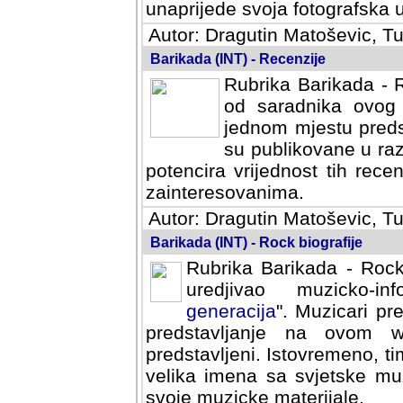
svoja fotografska umijeca.
Autor: Dragutin Matoševic, Tu
Barikada (INT) - Recenzije
Rubrika Barikada - R
od saradnika ovog 
jednom mjestu predst
su publikovane u ra
potencira vrijednost tih rece
zainteresovanima.
Autor: Dragutin Matoševic, Tu
Barikada (INT) - Rock biografije
Rubrika Barikada - Rock
uredjivao muzicko-informa
Muzicari predstavljeni u to
na ovom web portalu cime
Istovremeno, tim nacinom ra
sa svjetske muzicke scene da
materijale.