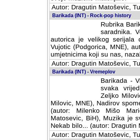
Autor: Dragutin Matoševic, Tu
Barikada (INT) - Rock-pop history
Rubrika Barik
saradnika. V
autorica je velikog serijal
Vujotic (Podgorica, MNE), aut
umjetnicima koji su nas, nazalo
Autor: Dragutin Matoševic, Tu
Barikada (INT) - Vremeplov
Barikada - V
svaka vrijedna
Milovic, MNE)
MNE), Nadirov spomenar (auto
Milenko Mišo Maric, UK), Muz
Muzika je svirala (autor: D
(autor: Dragutin Matosevic, BiH
Autor: Dragutin Matoševic, Tu