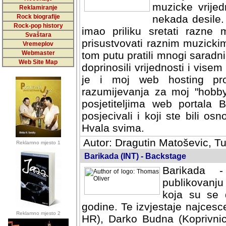
muzicke vrijed
Reklamiranje
Rock biografije
nekada desile
Rock-pop history
imao priliku sretati razne 
Svaštara
prisustvovati raznim muzick
Vremeplov
Webmaster
tom putu pratili mnogi saradni
Web Site Map
doprinosili vrijednosti i vise
je i moj web hosting prov
razumijevanja za moj "hobb
posjetiteljima web portala 
posjecivali i koji ste bili o
Hvala svima.
Autor: Dragutin Matoševic, Tu
Reklamno mjesto 1
Barikada (INT) - Backstage
Barikada -
publikovanju
koja su se 
godine. Te izvjestaje najcesce
Reklamno mjesto 2
HR), Darko Budna (Koprivnic