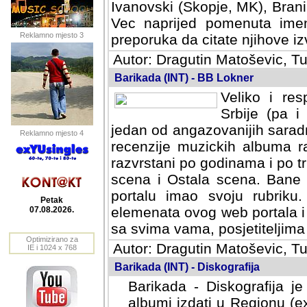
Ivanovski (Skopje, MK), Bran
Vec naprijed pomenuta ime
Reklamno mjesto 3
preporuka da citate njihove izv
Autor: Dragutin Matoševic, Tu
Barikada (INT) - BB Lokner
Veliko i res
Srbije (pa i
jedan od angazovanijih sarad
Reklamno mjesto 4
recenzije muzickih albuma ra
razvrstani po godinama i po t
scena i Ostala scena. Bane 
portalu imao svoju rubriku.
Petak
elemenata ovog web portala i 
07.08.2026.
sa svima vama, posjetiteljima
Optimizirano za
Autor: Dragutin Matoševic, Tu
IE i 1024 x 768
Barikada (INT) - Diskografija
Barikada - Diskografija je
albumi izdati u Regionu (ex 