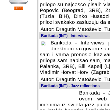
priloge su najcesce pisali: Vl
Popovic (Beograd, SRB), Ze
(Tuzla, BiH), Dinko Husadzi
prilozi svakako zasluzuju da se
Autor: Dragutin Matoševic, Tu
Barikada (INT) - Interviews
Barikada - Interviews 
direktnom razgovoru sa r
sam i vama prenosio kazivan
priloga sam napisao sam, mad
Palanka, SRB), Bill Kapelj (L
Vladimir Horvat Horvi (Zagreb,
Autor: Dragutin Matoševic, Tu
Barikada (INT) - Jazz reflections
Barikada - J
ovom web po
imenima iz svijeta jazz publi