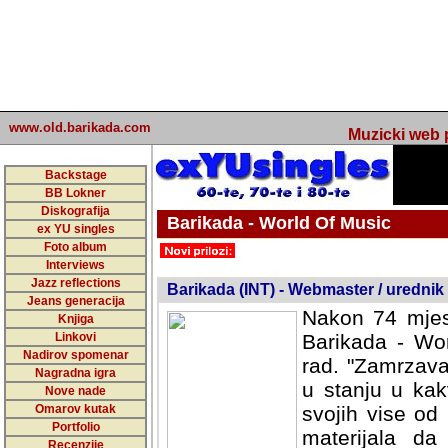
www.old.barikada.com
Muzicki web p
Backstage
BB Lokner
Diskografija
Barikada - World Of Music
ex YU singles
Foto album
undefined
Interviews
Jazz reflections
Barikada (INT) - Webmaster / urednik
Jeans generacija
Nakon 74 mjes
Knjiga
Linkovi
Barikada - Wor
Nadirov spomenar
rad. "Zamrzava
Nagradna igra
u stanju u kak
Nove nade
Omarov kutak
svojih vise od
Portfolio
materijala da 
Recenzije