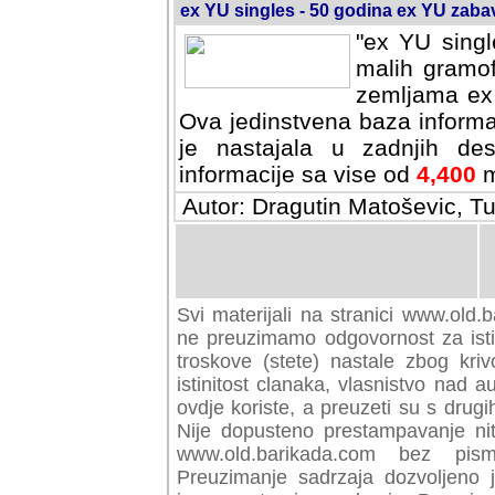
ex YU singles - 50 godina ex YU zab
"ex YU singl
malih gramof
zemljama ex 
Ova jedinstvena baza informa
je nastajala u zadnjih des
informacije sa vise od
4,400
m
Autor: Dragutin Matoševic, Tu
Svi materijali na stranici www.old.b
preuzimamo odgovornost za istini
troskove (stete) nastale zbog kriv
istinitost clanaka, vlasnistvo nad au
ovdje koriste, a preuzeti su s drugi
Nije dopusteno prestampavanje nit
www.old.barikada.com bez pism
Preuzimanje sadrzaja dozvoljeno 