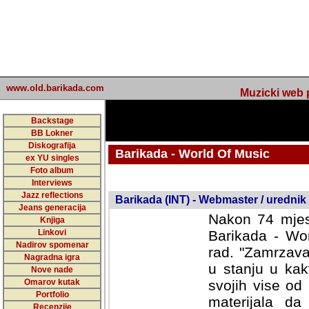
www.old.barikada.com
Muzicki web p
Backstage
BB Lokner
Diskografija
Barikada - World Of Music
ex YU singles
Foto album
undefined
Interviews
Jazz reflections
Barikada (INT) - Webmaster / urednik
Jeans generacija
Nakon 74 mjes
Knjiga
Linkovi
Barikada - Wor
Nadirov spomenar
rad. "Zamrzava
Nagradna igra
u stanju u kak
Nove nade
Omarov kutak
svojih vise od
Portfolio
materijala da 
Recenzije