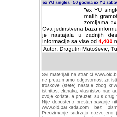
ex YU singles - 50 godina ex YU zab
"ex YU singl
malih gramof
zemljama ex 
Ova jedinstvena baza informa
je nastajala u zadnjih des
informacije sa vise od
4,400
m
Autor: Dragutin Matoševic, Tu
Svi materijali na stranici www.old.b
preuzimamo odgovornost za istini
troskove (stete) nastale zbog kriv
istinitost clanaka, vlasnistvo nad au
ovdje koriste, a preuzeti su s drugi
Nije dopusteno prestampavanje nit
www.old.barikada.com bez pism
Preuzimanje sadrzaja dozvoljeno 