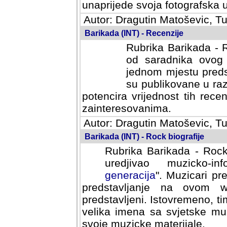
svoja fotografska umijeca.
Autor: Dragutin Matoševic, Tu
Barikada (INT) - Recenzije
Rubrika Barikada - R
od saradnika ovog 
jednom mjestu predst
su publikovane u ra
potencira vrijednost tih rece
zainteresovanima.
Autor: Dragutin Matoševic, Tu
Barikada (INT) - Rock biografije
Rubrika Barikada - Rock
uredjivao muzicko-informa
Muzicari predstavljeni u to
na ovom web portalu cime
Istovremeno, tim nacinom ra
sa svjetske muzicke scene da
materijale.