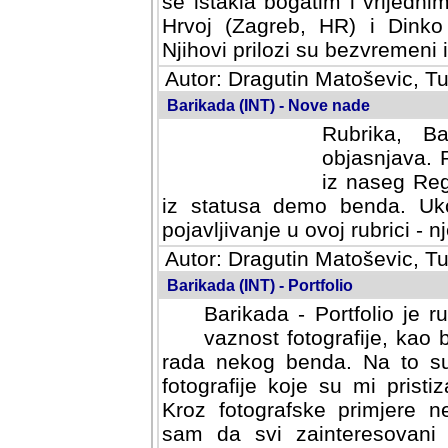
se istakla bogatim i vrijedni
Hrvoj (Zagreb, HR) i Dinko
Njihovi prilozi su bezvremeni i
Autor: Dragutin Matoševic, Tu
Barikada (INT) - Nove nade
Rubrika, B
objasnjava. 
iz naseg Reg
iz statusa demo benda. Uko
pojavljivanje u ovoj rubrici - nj
Autor: Dragutin Matoševic, Tu
Barikada (INT) - Portfolio
Barikada - Portfolio je 
vaznost fotografije, kao
rada nekog benda. Na to su 
fotografije koje su mi pristiz
fotografske primjere nekolik
svi zainteresovani sistemom "