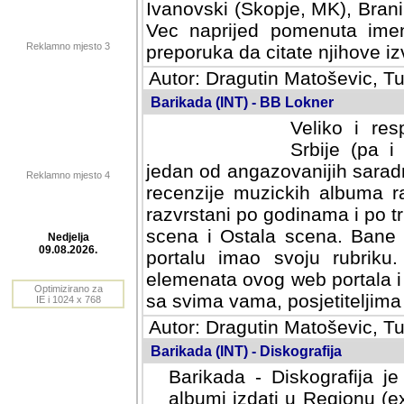
Ivanovski (Skopje, MK), Bran
Vec naprijed pomenuta ime
Reklamno mjesto 3
preporuka da citate njihove izv
Autor: Dragutin Matoševic, Tu
Barikada (INT) - BB Lokner
Veliko i res
Srbije (pa i
jedan od angazovanijih sarad
Reklamno mjesto 4
recenzije muzickih albuma ra
razvrstani po godinama i po t
scena i Ostala scena. Bane 
portalu imao svoju rubriku.
Nedjelja
elemenata ovog web portala i 
09.08.2026.
sa svima vama, posjetiteljima
Optimizirano za
Autor: Dragutin Matoševic, Tu
IE i 1024 x 768
Barikada (INT) - Diskografija
Barikada - Diskografija je
albumi izdati u Regionu (ex 