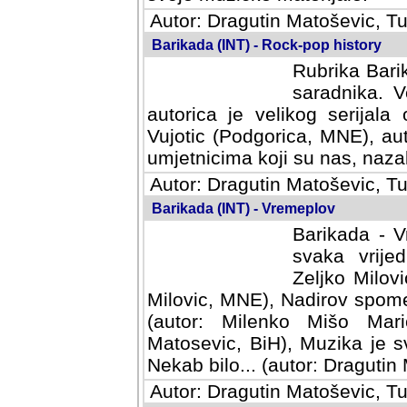
Autor: Dragutin Matoševic, Tu
Barikada (INT) - Rock-pop history
Rubrika Barik
saradnika. V
autorica je velikog serijal
Vujotic (Podgorica, MNE), aut
umjetnicima koji su nas, nazalo
Autor: Dragutin Matoševic, Tu
Barikada (INT) - Vremeplov
Barikada - V
svaka vrijedna
Milovic, MNE)
MNE), Nadirov spomenar (auto
Milenko Mišo Maric, UK), Muz
Muzika je svirala (autor: D
(autor: Dragutin Matosevic, BiH
Autor: Dragutin Matoševic, Tu