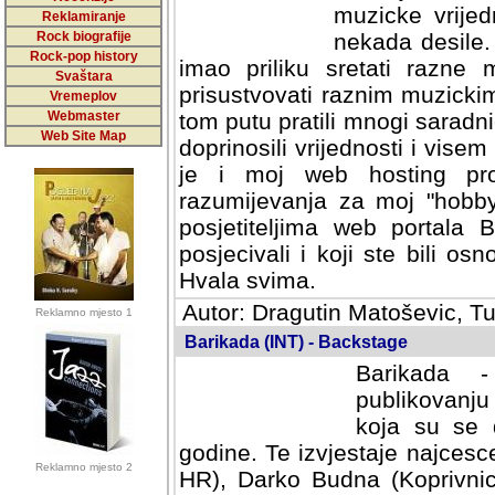
muzicke vrijed
Reklamiranje
Rock biografije
nekada desile
Rock-pop history
imao priliku sretati razne 
Svaštara
prisustvovati raznim muzick
Vremeplov
Webmaster
tom putu pratili mnogi saradni
Web Site Map
doprinosili vrijednosti i vise
je i moj web hosting prov
razumijevanja za moj "hobb
posjetiteljima web portala 
posjecivali i koji ste bili o
Hvala svima.
Autor: Dragutin Matoševic, Tu
Reklamno mjesto 1
Barikada (INT) - Backstage
Barikada -
publikovanju
koja su se 
godine. Te izvjestaje najcesce
Reklamno mjesto 2
HR), Darko Budna (Koprivnic