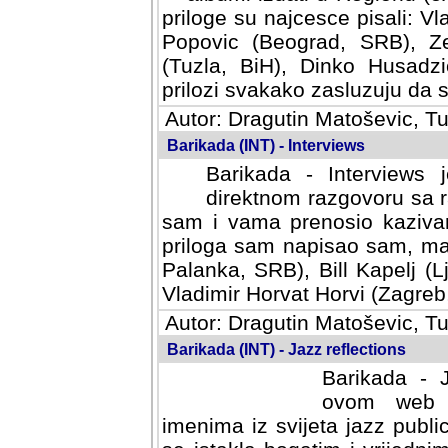
priloge su najcesce pisali: Vl
Popovic (Beograd, SRB), Ze
(Tuzla, BiH), Dinko Husadzi
prilozi svakako zasluzuju da se
Autor: Dragutin Matoševic, Tu
Barikada (INT) - Interviews
Barikada - Interviews 
direktnom razgovoru sa r
sam i vama prenosio kazivan
priloga sam napisao sam, mad
Palanka, SRB), Bill Kapelj (L
Vladimir Horvat Horvi (Zagreb,
Autor: Dragutin Matoševic, Tu
Barikada (INT) - Jazz reflections
Barikada - J
ovom web po
imenima iz svijeta jazz publi