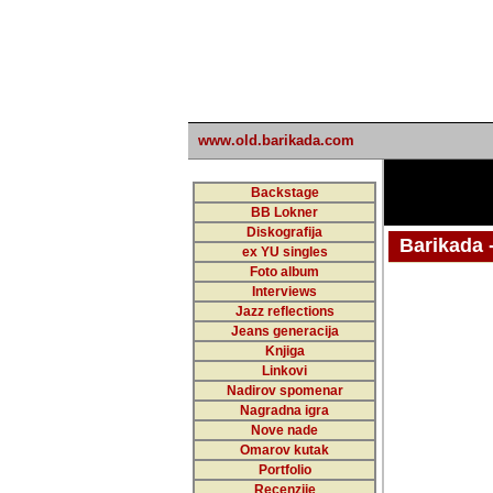
www.old.barikada.com
Backstage
BB Lokner
Diskografija
Barikada - W
ex YU singles
Foto album
Interviews
Jazz reflections
Barikada (INT)
Jeans generacija
Knjiga
Linkovi
Nadirov spomenar
Nagradna igra
Nove nade
Omarov kutak
Portfolio
Recenzije