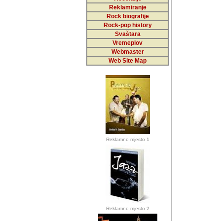
Reklamiranje
Rock biografije
Autor: Dragutin Matoše
Rock-pop history
Barikada (INT)
Svaštara
Vremeplov
Webmaster
Web Site Map
Autor: Dragutin Matoše
Barikada (INT)
odrednice: ex YU pros
Njegovi prilozi su je
Reklamno mjesto 1
posjetiteljima ovog we
Autor: Dragutin Matoše
Barikada (INT) 
Barikada - Diskog
prostor). Te pril
(Bar, MNE), Tomica Ra
citaju.
Reklamno mjesto 2
Autor: Dragutin Matoše