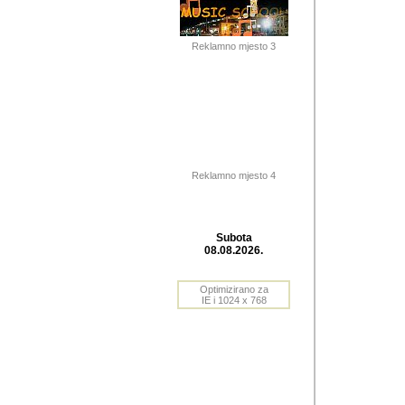
Barikada (INT) 
Barikada - In
saznavao sam
Reklamno mjesto 3
priloge dali 
Horvat Horvi 
Autor: Dragutin Matoše
Barikada (INT) 
(Velika Ludina, HR). N
Reklamno mjesto 4
Autor: Dragutin Matoše
Barikada (INT)
Subota
08.08.2026.
Autor: Dragutin Matoše
Barikada (INT) 
Optimizirano za
IE i 1024 x 768
Barikada - Po
predstavljanj
najcesce od s
zainteresovani sistemo
Autor: Dragutin Matoše