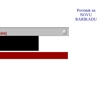
Povratak na
NOVU
BARIKADU
ire)
f Music, odlucio sam
u u kakvom je sada. I u
oljno materijala da ga
 ili su se nekada desile.
e, svjedociti njihovim
me na tom putu pratili
i i visem rejtingu ovog
Reklamno mjesto 5
irma "Leftor", imala
titeljima web portala
og svega ovoga (nemalog)