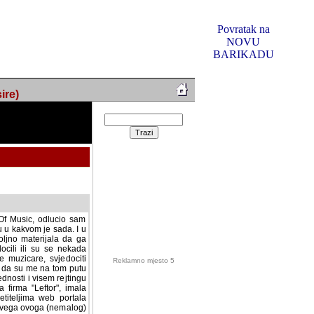
Povratak na
NOVU
BARIKADU
ire)
f Music, odlucio sam
u u kakvom je sada. I u
oljno materijala da ga
 ili su se nekada desile.
e, svjedociti njihovim
me na tom putu pratili
i i visem rejtingu ovog
Reklamno mjesto 5
irma "Leftor", imala
titeljima web portala
og svega ovoga (nemalog)