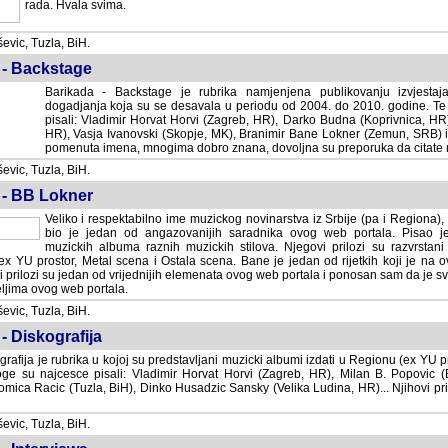
rada. Hvala svima.
vic, Tuzla, BiH.
 - Backstage
Barikada - Backstage je rubrika namjenjena publikovanju izvjestaj
dogadjanja koja su se desavala u periodu od 2004. do 2010. godine. Te 
pisali: Vladimir Horvat Horvi (Zagreb, HR), Darko Budna (Koprivnica, HR)
HR), Vasja Ivanovski (Skopje, MK), Branimir Bane Lokner (Zemun, SRB) i 
pomenuta imena, mnogima dobro znana, dovoljna su preporuka da citate nj
vic, Tuzla, BiH.
 - BB Lokner
Veliko i respektabilno ime muzickog novinarstva iz Srbije (pa i Regiona)
bio je jedan od angazovanijih saradnika ovog web portala. Pisao je nebro
albuma raznih muzickih stilova. Njegovi prilozi su razvrstani po godi
tor, Metal scena i Ostala scena. Bane je jedan od rijetkih koji je na ovom web port
dan od vrijednijih elemenata ovog web portala i ponosan sam da je svoje recenzije
b portala.
vic, Tuzla, BiH.
- Diskografija
rafija je rubrika u kojoj su predstavljani muzicki albumi izdati u Regionu (ex YU pro
oge su najcesce pisali: Vladimir Horvat Horvi (Zagreb, HR), Milan B. Popovic (Beogr
cic (Tuzla, BiH), Dinko Husadzic Sansky (Velika Ludina, HR)... Njihovi prilozi 
vic, Tuzla, BiH.