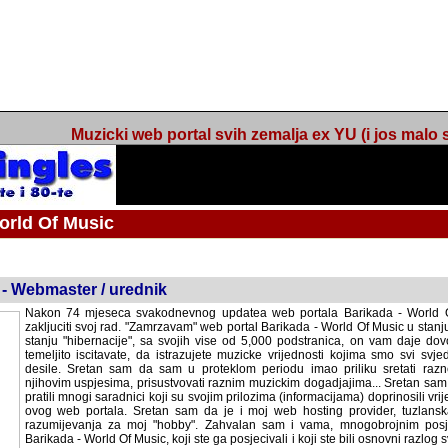
Muzicki web portal svih zemalja ex YU (i jos malo s
orld Of Music
ned
 - Webmaster / urednik
Nakon 74 mjeseca svakodnevnog updatea web portala Barikada - World O
zakljuciti svoj rad. "Zamrzavam" web portal Barikada - World Of Music u stanj
stanju "hibernacije", sa svojih vise od 5,000 podstranica, on vam daje dov
temeljito iscitavate, da istrazujete muzicke vrijednosti kojima smo svi svjedocili
Sretan sam da sam u proteklom periodu imao priliku sretati razne muzicar
uspjesima, prisustvovati raznim muzickim dogadjajima... Sretan sam da su 
mnogi saradnici koji su svojim prilozima (informacijama) doprinosili vrijednost
web portala. Sretan sam da je i moj web hosting provider, tuzlanska f
razumijevanja za moj "hobby". Zahvalan sam i vama, mnogobrojnim posje
Barikada - World Of Music, koji ste ga posjecivali i koji ste bili osnovni razl