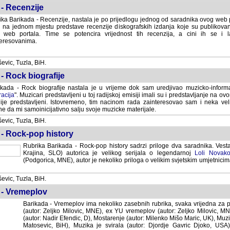
- Recenzije
ka Barikada - Recenzije, nastala je po prijedlogu jednog od saradnika ovog web po
 na jednom mjestu predstave recenzije diskografskih izdanja koje su publikov
web portala. Time se potencira vrijednost tih recenzija, a cini ih se i 
eresovanima.
vic, Tuzla, BiH.
- Rock biografije
kada - Rock biografije nastala je u vrijeme dok sam uredjivao muzicko-informa
acija
". Muzicari predstavljeni u toj radijskoj emisiji imali su i predstavljanje na 
nije predstavljeni. Istovremeno, tim nacinom rada zainteresovao sam i neka ve
 da mi samoinicijativno salju svoje muzicke materijale.
vic, Tuzla, BiH.
 - Rock-pop history
Rubrika Barikada - Rock-pop history sadrzi priloge dva saradnika. Vest
Krajina, SLO) autorica je velikog serijala o legendarnoj
Loli Novako
(Podgorica, MNE), autor je nekoliko priloga o velikim svjetskim umjetnicima
vic, Tuzla, BiH.
 - Vremeplov
Barikada - Vremeplov ima nekoliko zasebnih rubrika, svaka vrijedna za po
(autor: Zeljko Milovic, MNE), ex YU vremeplov (autor: Zeljko Milovic, 
(autor: Nadir Efendic, D), Mostarenje (autor: Milenko Mišo Maric, UK), Muzi
Matosevic, BiH), Muzika je svirala (autor: Djordje Gavric Djoko, USA),