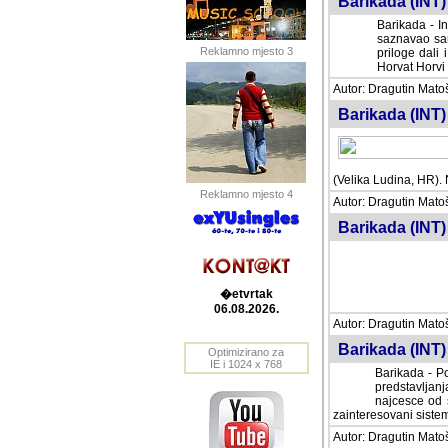
Barikada (INT) 
Barikada - In
saznavao sam
Reklamno mjesto 3
priloge dali 
Horvat Horvi 
Autor: Dragutin Matoše
Barikada (INT) 
(Velika Ludina, HR). N
Reklamno mjesto 4
Autor: Dragutin Matoše
Barikada (INT)
�etvrtak
06.08.2026.
Autor: Dragutin Matoše
Barikada (INT) 
Optimizirano za
IE i 1024 x 768
Barikada - Po
predstavljanj
najcesce od s
zainteresovani sistemo
Autor: Dragutin Matoše