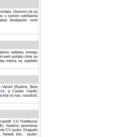
rtala. Osnovni cilj joj
ane u raznim rubrikama
lakse dostupnim svim
tivnu radijsku emisiju
ovom web portalu cime su
lika imena sa svjetske
a Vanell (Rudine, Bela
vic
, a Caslav Vujotic
 koji su nas, nazalost,
sjetiti: CG Traditional
MNE), Nadirov spomenar
cki CV (autor: Dragutin
 Nekab bilo... (autor: