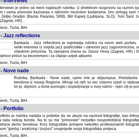
- Interviews
terviews je jedno od meni najdrazih rubrika. U direktnom razgovoru sa raznim lju
 i vama prenosio kazivanja o njihovim muzickim karijerama. Gro priloga sam
i Zeljko Gradjin (Backa Palanka, SRB), Bill Kapelj (Ljubljana, SLO), Toni Šaric (
(Zagreb, HR)...
vic, Tuzla, BiH.
- Jazz reflections
Barikada - Jazz reflections je najmladja rubrika na ovom web portalu. Medju
imenima iz svijeta jazz publicistike i iskrenim jazz zagovornicima, on
vrijednim prilozima. Ta cijenjena imena su: Davor Hrvoj (Zagreb, HR) i
jihovi prilozi su bezvremeni i za citanje uvijek aktuelni.
vic, Tuzla, BiH.
 - Nove nade
Rubrika, Barikada - Nove nade, samo ime je objasnjava. Predstavila
bendova iz naseg Regiona. Mnogi od njih su vec odavno izasli iz statusa 
je, dijelom, u tome pomoglo i pojavljivanje u ovoj rubrici - njen cilj je postig
vic, Tuzla, BiH.
- Portfolio
rtfolio je rubrika nastala iz potrebe da se ukaze na vaznost fotografije, kao bi
a rada nekog benda. Na to su me "primorale" nerijetko neupotrebljive fotografije
trane demo bendova. Kroz fotografske primjere nekoliko profesionalnih fotogr
m "gledaj / analiziraj / (na)uci" unaprijede svoja fotografska umijeca.
vic, Tuzla, BiH.