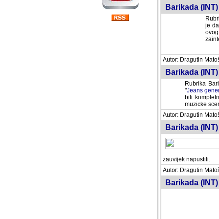
Barikada (INT) 
Rubri
je da
ovog 
zaint
Autor: Dragutin Matoše
Barikada (INT) 
Rubrika Bari
"
Jeans gener
bili komplet
muzicke scene
Autor: Dragutin Matoše
Barikada (INT)
zauvijek napustili.
Autor: Dragutin Matoše
Barikada (INT)