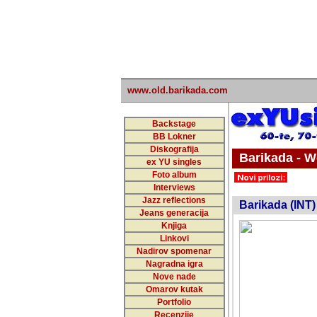
www.old.barikada.com
Backstage
BB Lokner
Diskografija
Barikada - W
ex YU singles
Foto album
undefi
Interviews
Jazz reflections
Barikada (INT)
Jeans generacija
Knjiga
Linkovi
Nadirov spomenar
Nagradna igra
Nove nade
Omarov kutak
Portfolio
Recenzije