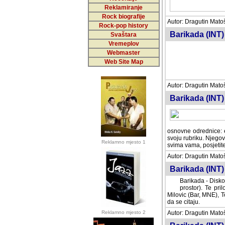
Reklamiranje
Rock biografije
Autor: Dragutin Matoše
Rock-pop history
Barikada (INT)
Svaštara
Vremeplov
Webmaster
Web Site Map
Autor: Dragutin Matoše
Barikada (INT)
odrednice: ex YU pros
Njegovi prilozi su je
Reklamno mjesto 1
posjetiteljima ovog we
Autor: Dragutin Matoše
Barikada (INT) 
Barikada - Diskog
prostor). Te pril
(Bar, MNE), Tomica Ra
citaju.
Reklamno mjesto 2
Autor: Dragutin Matoše