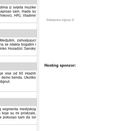
dima iz svijeta muzike
 napisao sam, mada su
Vinkovci, HR), Vladimir
Reklamno mjesto 9
tim, zahvaljujuci veliki
a se istakla bogatim i
 Dinko Husadzic Sansky
 je vise od 60 mladih
demo benda. Ukoliko im
nut.
Hosting sponzor:
tnog segmenta medijskog
 koje su mi pristizale,
afa pokusao sam da svi