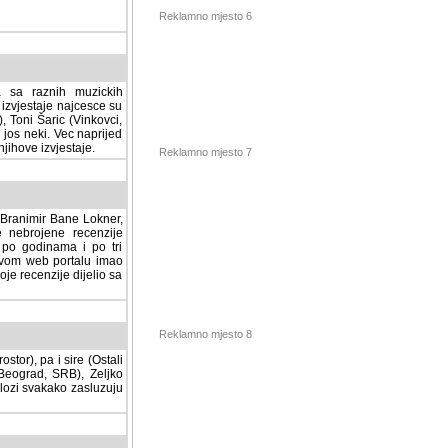
Reklamno mjesto 6
a sa raznih muzickih
izvjestaje najcesce su
, Toni Šaric (Vinkovci,
jos neki. Vec naprijed
ihove izvjestaje.
Reklamno mjesto 7
, Branimir Bane Lokner,
jene recenzije muzickih
nama i po tri osnovne
alu imao svoju rubriku.
 dijelio sa svima vama,
stor), pa i sire (Ostali
Reklamno mjesto 8
ad, SRB), Zeljko Milovic
svakako zasluzuju da se