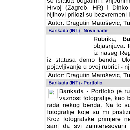
se istakla bogatim i vrijedni
Hrvoj (Zagreb, HR) i Dinko
Njihovi prilozi su bezvremeni i
Autor: Dragutin Matoševic, Tu
Barikada (INT) - Nove nade
Rubrika, B
objasnjava. 
iz naseg Reg
iz statusa demo benda. Uko
pojavljivanje u ovoj rubrici - nj
Autor: Dragutin Matoševic, Tu
Barikada (INT) - Portfolio
Barikada - Portfolio je 
vaznost fotografije, kao
rada nekog benda. Na to su 
fotografije koje su mi pristiz
fotografske primjere nekolik
svi zainteresovani sistemom "