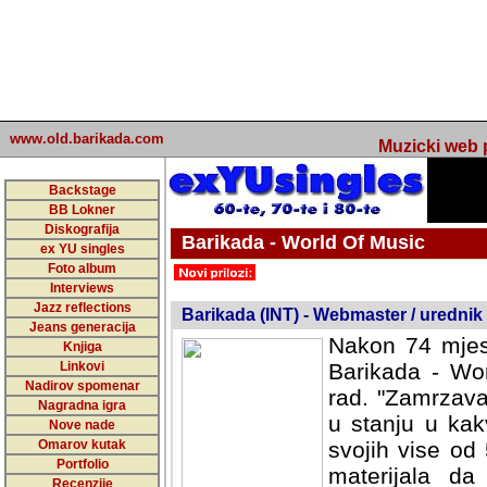
www.old.barikada.com
Muzicki web p
Backstage
BB Lokner
Diskografija
Barikada - World Of Music
ex YU singles
Foto album
undefined
Interviews
Jazz reflections
Barikada (INT) - Webmaster / urednik
Jeans generacija
Nakon 74 mjes
Knjiga
Linkovi
Barikada - Wor
Nadirov spomenar
rad. "Zamrzava
Nagradna igra
u stanju u kak
Nove nade
Omarov kutak
svojih vise od
Portfolio
materijala da 
Recenzije