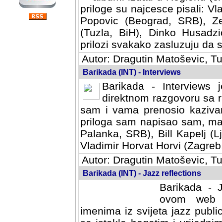
priloge su najcesce pisali: Vl
Popovic (Beograd, SRB), Ze
(Tuzla, BiH), Dinko Husadzi
prilozi svakako zasluzuju da se
Autor: Dragutin Matoševic, Tu
Barikada (INT) - Interviews
Barikada - Interviews 
direktnom razgovoru sa r
sam i vama prenosio kazivan
priloga sam napisao sam, mad
Palanka, SRB), Bill Kapelj (L
Vladimir Horvat Horvi (Zagreb,
Autor: Dragutin Matoševic, Tu
Barikada (INT) - Jazz reflections
Barikada - J
ovom web po
imenima iz svijeta jazz publi