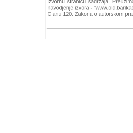
izvornu stranicu sadrzaja. Preuzim
navodjenje izvora - "www.old.barika
Clanu 120. Zakona o autorskom prav
© Copyr