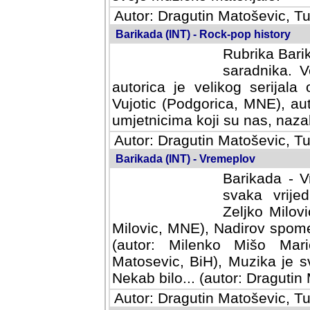
Autor: Dragutin Matoševic, Tu
Barikada (INT) - Rock-pop history
Rubrika Barik
saradnika. V
autorica je velikog serijal
Vujotic (Podgorica, MNE), aut
umjetnicima koji su nas, nazalo
Autor: Dragutin Matoševic, Tu
Barikada (INT) - Vremeplov
Barikada - V
svaka vrijedna
Milovic, MNE)
MNE), Nadirov spomenar (auto
Milenko Mišo Maric, UK), Muz
Muzika je svirala (autor: D
(autor: Dragutin Matosevic, BiH
Autor: Dragutin Matoševic, Tu