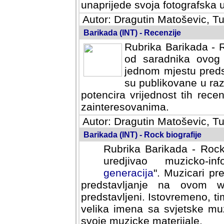
svoja fotografska umijeca.
Autor: Dragutin Matoševic, Tu
Barikada (INT) - Recenzije
Rubrika Barikada - R
od saradnika ovog 
jednom mjestu predst
su publikovane u ra
potencira vrijednost tih rece
zainteresovanima.
Autor: Dragutin Matoševic, Tu
Barikada (INT) - Rock biografije
Rubrika Barikada - Rock
uredjivao muzicko-informa
Muzicari predstavljeni u to
na ovom web portalu cime
Istovremeno, tim nacinom ra
sa svjetske muzicke scene da
materijale.