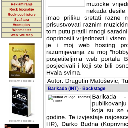
muzicke vrijed
Reklamiranje
Rock biografije
nekada desile
Rock-pop history
imao priliku sretati razne 
Svaštara
prisustvovati raznim muzick
Vremeplov
Webmaster
tom putu pratili mnogi saradni
Web Site Map
doprinosili vrijednosti i vise
je i moj web hosting prov
razumijevanja za moj "hobb
posjetiteljima web portala 
posjecivali i koji ste bili o
Hvala svima.
Autor: Dragutin Matoševic, Tu
Reklamno mjesto 1
Barikada (INT) - Backstage
Barikada -
publikovanju
koja su se 
godine. Te izvjestaje najcesce
Reklamno mjesto 2
HR), Darko Budna (Koprivnic