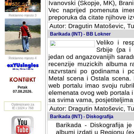
Ivanovski (Skopje, MK), Bran
Vec naprijed pomenuta ime
Reklamno mjesto 3
preporuka da citate njihove izv
Autor: Dragutin Matoševic, Tu
Barikada (INT) - BB Lokner
Veliko i res
Srbije (pa i
jedan od angazovanijih sarad
Reklamno mjesto 4
recenzije muzickih albuma ra
razvrstani po godinama i po t
scena i Ostala scena. Bane 
portalu imao svoju rubriku.
Petak
elemenata ovog web portala i 
07.08.2026.
sa svima vama, posjetiteljima
Optimizirano za
Autor: Dragutin Matoševic, Tu
IE i 1024 x 768
Barikada (INT) - Diskografija
Barikada - Diskografija je
albumi izdati u Regionu (ex 