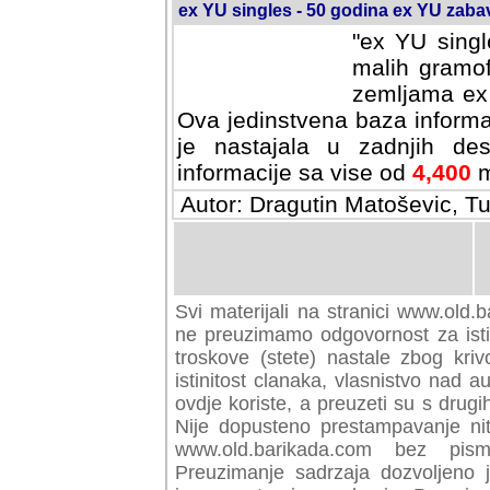
ex YU singles - 50 godina ex YU zab
"ex YU singl
malih gramof
zemljama ex 
Ova jedinstvena baza informa
je nastajala u zadnjih des
informacije sa vise od
4,400
m
Autor: Dragutin Matoševic, Tu
Svi materijali na stranici www.old.b
preuzimamo odgovornost za istini
troskove (stete) nastale zbog kriv
istinitost clanaka, vlasnistvo nad au
ovdje koriste, a preuzeti su s drugi
Nije dopusteno prestampavanje nit
www.old.barikada.com bez pism
Preuzimanje sadrzaja dozvoljeno 