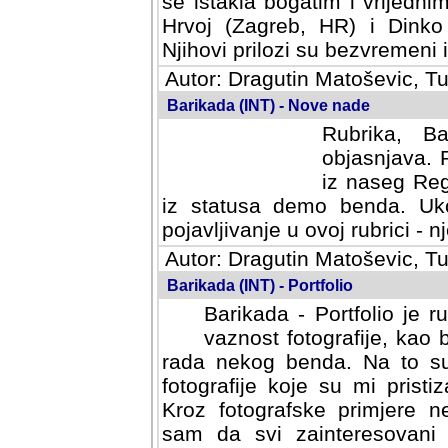
se istakla bogatim i vrijedni
Hrvoj (Zagreb, HR) i Dinko
Njihovi prilozi su bezvremeni i
Autor: Dragutin Matoševic, Tu
Barikada (INT) - Nove nade
Rubrika, B
objasnjava. 
iz naseg Reg
iz statusa demo benda. Uko
pojavljivanje u ovoj rubrici - nj
Autor: Dragutin Matoševic, Tu
Barikada (INT) - Portfolio
Barikada - Portfolio je 
vaznost fotografije, kao
rada nekog benda. Na to su 
fotografije koje su mi pristiz
fotografske primjere nekolik
svi zainteresovani sistemom "