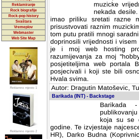
muzicke vrijed
Reklamiranje
Rock biografije
nekada desile
Rock-pop history
imao priliku sretati razne 
Svaštara
prisustvovati raznim muzick
Vremeplov
Webmaster
tom putu pratili mnogi saradni
Web Site Map
doprinosili vrijednosti i vise
je i moj web hosting prov
razumijevanja za moj "hobb
posjetiteljima web portala 
posjecivali i koji ste bili o
Hvala svima.
Autor: Dragutin Matoševic, Tu
Reklamno mjesto 1
Barikada (INT) - Backstage
Barikada -
publikovanju
koja su se 
godine. Te izvjestaje najcesce
Reklamno mjesto 2
HR), Darko Budna (Koprivnic