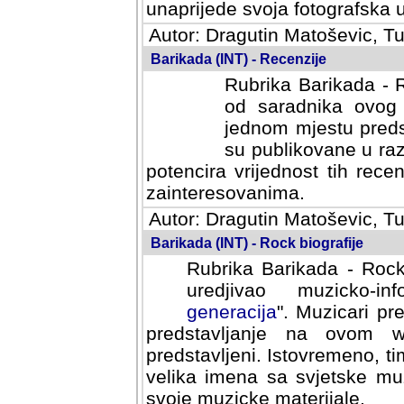
svoja fotografska umijeca.
Autor: Dragutin Matoševic, Tu
Barikada (INT) - Recenzije
Rubrika Barikada - R
od saradnika ovog 
jednom mjestu predst
su publikovane u ra
potencira vrijednost tih rece
zainteresovanima.
Autor: Dragutin Matoševic, Tu
Barikada (INT) - Rock biografije
Rubrika Barikada - Rock
uredjivao muzicko-informa
Muzicari predstavljeni u to
na ovom web portalu cime
Istovremeno, tim nacinom ra
sa svjetske muzicke scene da
materijale.