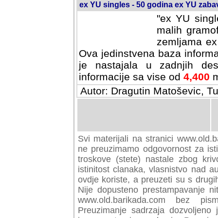
ex YU singles - 50 godina ex YU zab
"ex YU singl
malih gramof
zemljama ex 
Ova jedinstvena baza informa
je nastajala u zadnjih des
informacije sa vise od
4,400
m
Autor: Dragutin Matoševic, Tu
Svi materijali na stranici www.old.b
preuzimamo odgovornost za istini
troskove (stete) nastale zbog kriv
istinitost clanaka, vlasnistvo nad au
ovdje koriste, a preuzeti su s drugi
Nije dopusteno prestampavanje nit
www.old.barikada.com bez pism
Preuzimanje sadrzaja dozvoljeno 