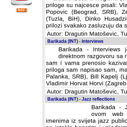
priloge su najcesce pisali: Vl
Popovic (Beograd, SRB), Ze
(Tuzla, BiH), Dinko Husadzi
prilozi svakako zasluzuju da se
Autor: Dragutin Matoševic, Tu
Barikada (INT) - Interviews
Barikada - Interviews 
direktnom razgovoru sa r
sam i vama prenosio kazivan
priloga sam napisao sam, mad
Palanka, SRB), Bill Kapelj (L
Vladimir Horvat Horvi (Zagreb,
Autor: Dragutin Matoševic, Tu
Barikada (INT) - Jazz reflections
Barikada - J
ovom web po
imenima iz svijeta jazz publi