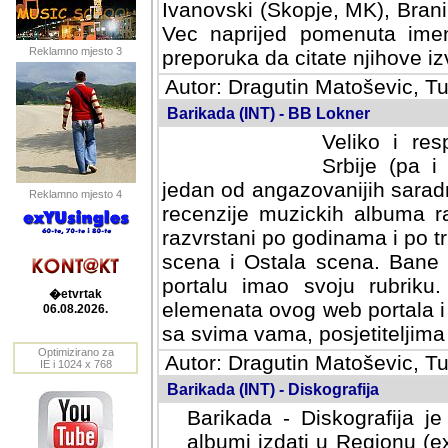
Ivanovski (Skopje, MK), Bran
Vec naprijed pomenuta ime
Reklamno mjesto 3
preporuka da citate njihove izv
Autor: Dragutin Matoševic, Tu
Barikada (INT) - BB Lokner
Veliko i res
Srbije (pa i
jedan od angazovanijih sarad
Reklamno mjesto 4
recenzije muzickih albuma ra
razvrstani po godinama i po t
scena i Ostala scena. Bane 
portalu imao svoju rubriku.
�etvrtak
elemenata ovog web portala i 
06.08.2026.
sa svima vama, posjetiteljima
Optimizirano za
Autor: Dragutin Matoševic, Tu
IE i 1024 x 768
Barikada (INT) - Diskografija
Barikada - Diskografija je
albumi izdati u Regionu (ex 