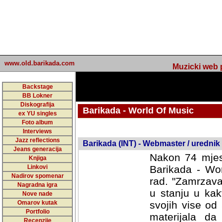
www.old.barikada.com
Muzicki web p
Backstage
BB Lokner
Diskografija
Barikada - World Of Music
ex YU singles
Foto album
undefined
Interviews
Jazz reflections
Barikada (INT) - Webmaster / urednik
Jeans generacija
Nakon 74 mjes
Knjiga
Linkovi
Barikada - Wor
Nadirov spomenar
rad. "Zamrzava
Nagradna igra
u stanju u kak
Nove nade
Omarov kutak
svojih vise od
Portfolio
materijala da 
Recenzije