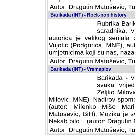
Autor: Dragutin Matoševic, Tu
Barikada (INT) - Rock-pop history
Rubrika Barik
saradnika. V
autorica je velikog serijal
Vujotic (Podgorica, MNE), aut
umjetnicima koji su nas, nazalo
Autor: Dragutin Matoševic, Tu
Barikada (INT) - Vremeplov
Barikada - V
svaka vrijedna
Milovic, MNE)
MNE), Nadirov spomenar (auto
Milenko Mišo Maric, UK), Muz
Muzika je svirala (autor: D
(autor: Dragutin Matosevic, BiH
Autor: Dragutin Matoševic, Tu