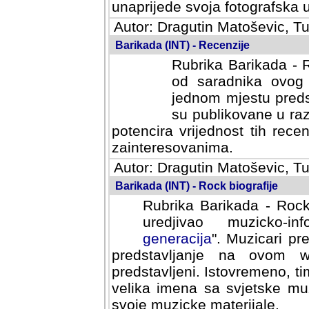
svoja fotografska umijeca.
Autor: Dragutin Matoševic, Tu
Barikada (INT) - Recenzije
Rubrika Barikada - R
od saradnika ovog 
jednom mjestu predst
su publikovane u ra
potencira vrijednost tih rece
zainteresovanima.
Autor: Dragutin Matoševic, Tu
Barikada (INT) - Rock biografije
Rubrika Barikada - Rock
uredjivao muzicko-informa
Muzicari predstavljeni u to
na ovom web portalu cime
Istovremeno, tim nacinom ra
sa svjetske muzicke scene da
materijale.