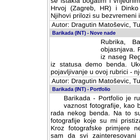
se istakla bogatim i vrijedni
Hrvoj (Zagreb, HR) i Dinko
Njihovi prilozi su bezvremeni i
Autor: Dragutin Matoševic, Tu
Barikada (INT) - Nove nade
Rubrika, B
objasnjava. 
iz naseg Reg
iz statusa demo benda. Uko
pojavljivanje u ovoj rubrici - nj
Autor: Dragutin Matoševic, Tu
Barikada (INT) - Portfolio
Barikada - Portfolio je 
vaznost fotografije, kao
rada nekog benda. Na to su 
fotografije koje su mi pristiz
fotografske primjere nekolik
svi zainteresovani sistemom "