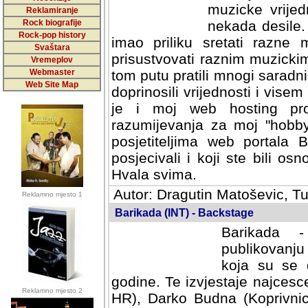
muzicke vrijed
Reklamiranje
Rock biografije
nekada desile
Rock-pop history
imao priliku sretati razne 
Svaštara
prisustvovati raznim muzick
Vremeplov
Webmaster
tom putu pratili mnogi saradni
Web Site Map
doprinosili vrijednosti i vise
je i moj web hosting prov
razumijevanja za moj "hobb
posjetiteljima web portala 
posjecivali i koji ste bili o
Hvala svima.
Autor: Dragutin Matoševic, Tu
Reklamno mjesto 1
Barikada (INT) - Backstage
Barikada -
publikovanju
koja su se 
godine. Te izvjestaje najcesce
Reklamno mjesto 2
HR), Darko Budna (Koprivnic