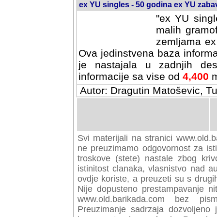
ex YU singles - 50 godina ex YU zab
"ex YU singl
malih gramof
zemljama ex 
Ova jedinstvena baza informa
je nastajala u zadnjih des
informacije sa vise od
4,400
m
Autor: Dragutin Matoševic, Tu
Svi materijali na stranici www.old.b
preuzimamo odgovornost za istini
troskove (stete) nastale zbog kriv
istinitost clanaka, vlasnistvo nad au
ovdje koriste, a preuzeti su s drugi
Nije dopusteno prestampavanje nit
www.old.barikada.com bez pism
Preuzimanje sadrzaja dozvoljeno 