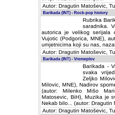
Autor: Dragutin Matoševic, Tu
Barikada (INT) - Rock-pop history
Rubrika Barik
saradnika. V
autorica je velikog serijal
Vujotic (Podgorica, MNE), aut
umjetnicima koji su nas, nazalo
Autor: Dragutin Matoševic, Tu
Barikada (INT) - Vremeplov
Barikada - V
svaka vrijedna
Milovic, MNE)
MNE), Nadirov spomenar (auto
Milenko Mišo Maric, UK), Muz
Muzika je svirala (autor: D
(autor: Dragutin Matosevic, BiH
Autor: Dragutin Matoševic, Tu