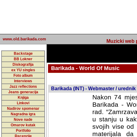
www.old.barikada.com
Muzicki web p
Backstage
BB Lokner
Diskografija
Barikada - World Of Music
ex YU singles
Foto album
undefined
Interviews
Jazz reflections
Barikada (INT) - Webmaster / urednik
Jeans generacija
Nakon 74 mjes
Knjiga
Linkovi
Barikada - Wor
Nadirov spomenar
rad. "Zamrzava
Nagradna igra
u stanju u kak
Nove nade
Omarov kutak
svojih vise od
Portfolio
materijala da 
Recenzije