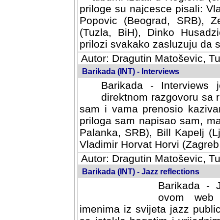
priloge su najcesce pisali: Vl
Popovic (Beograd, SRB), Ze
(Tuzla, BiH), Dinko Husadzi
prilozi svakako zasluzuju da se
Autor: Dragutin Matoševic, Tu
Barikada (INT) - Interviews
Barikada - Interviews 
direktnom razgovoru sa r
sam i vama prenosio kazivan
priloga sam napisao sam, mad
Palanka, SRB), Bill Kapelj (L
Vladimir Horvat Horvi (Zagreb,
Autor: Dragutin Matoševic, Tu
Barikada (INT) - Jazz reflections
Barikada - J
ovom web po
imenima iz svijeta jazz publi