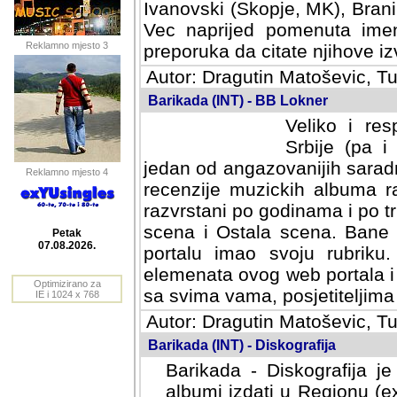
Ivanovski (Skopje, MK), Bran
Vec naprijed pomenuta ime
Reklamno mjesto 3
preporuka da citate njihove izv
Autor: Dragutin Matoševic, Tu
Barikada (INT) - BB Lokner
Veliko i res
Srbije (pa i
jedan od angazovanijih sarad
Reklamno mjesto 4
recenzije muzickih albuma ra
razvrstani po godinama i po t
scena i Ostala scena. Bane 
portalu imao svoju rubriku.
Petak
elemenata ovog web portala i 
07.08.2026.
sa svima vama, posjetiteljima
Optimizirano za
Autor: Dragutin Matoševic, Tu
IE i 1024 x 768
Barikada (INT) - Diskografija
Barikada - Diskografija je
albumi izdati u Regionu (ex 