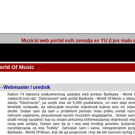
Muzicki web portal svih zemalja ex YU (i jos malo s
orld Of Music
ned
 - Webmaster / urednik
Nakon 74 mjeseca svakodnevnog updatea web portala Barikada - World O
zakljuciti svoj rad. "Zamrzavam" web portal Barikada - World Of Music u stanj
stanju "hibernacije", sa svojih vise od 5,000 podstranica, on vam daje dov
temeljito iscitavate, da istrazujete muzicke vrijednosti kojima smo svi svjedocili
Sretan sam da sam u proteklom periodu imao priliku sretati razne muzicar
uspjesima, prisustvovati raznim muzickim dogadjajima... Sretan sam da su 
mnogi saradnici koji su svojim prilozima (informacijama) doprinosili vrijednost
web portala. Sretan sam da je i moj web hosting provider, tuzlanska f
razumijevanja za moj "hobby". Zahvalan sam i vama, mnogobrojnim posje
Barikada - World Of Music, koji ste ga posjecivali i koji ste bili osnovni razl