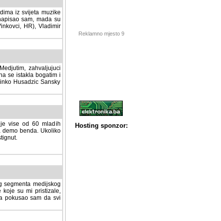
dima iz svijeta muzike
 napisao sam, mada su
Vinkovci, HR), Vladimir
Reklamno mjesto 9
tim, zahvaljujuci veliki
a se istakla bogatim i
 Dinko Husadzic Sansky
 je vise od 60 mladih
demo benda. Ukoliko im
nut.
Hosting sponzor:
tnog segmenta medijskog
 koje su mi pristizale,
afa pokusao sam da svi