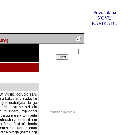
Povratak na
NOVU
BARIKADU
ire)
f Music, odlucio sam
u u kakvom je sada. I u
oljno materijala da ga
 ili su se nekada desile.
e, svjedociti njihovim
me na tom putu pratili
i i visem rejtingu ovog
Reklamno mjesto 5
irma "Leftor", imala
titeljima web portala
og svega ovoga (nemalog)