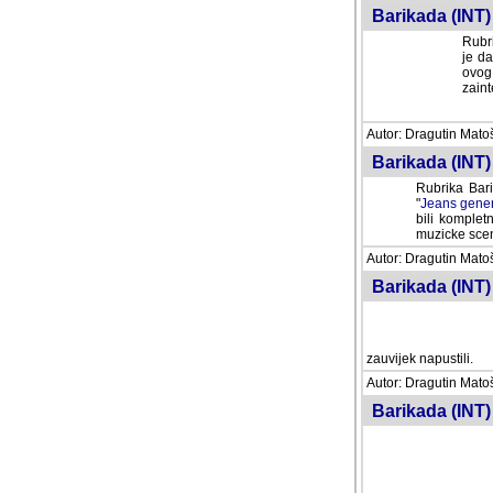
Barikada (INT) 
Rubri
je da
ovog 
zaint
Autor: Dragutin Matoše
Barikada (INT) 
Rubrika Bari
"
Jeans gener
bili komplet
muzicke scene
Autor: Dragutin Matoše
Barikada (INT)
zauvijek napustili.
Autor: Dragutin Matoše
Barikada (INT)