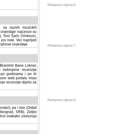
Reklamno mjesto 6
a sa raznih muzickih
izvjestaje najcesce su
, Toni Šaric (Vinkovci,
jos neki. Vec naprijed
ihove izvjestaje.
Reklamno mjesto 7
, Branimir Bane Lokner,
jene recenzije muzickih
nama i po tri osnovne
alu imao svoju rubriku.
 dijelio sa svima vama,
stor), pa i sire (Ostali
Reklamno mjesto 8
ad, SRB), Zeljko Milovic
svakako zasluzuju da se