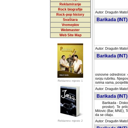
Reklamiranje
Rock biografije
Autor: Dragutin Matoše
Rock-pop history
Barikada (INT)
Svaštara
Vremeplov
Webmaster
Web Site Map
Autor: Dragutin Matoše
Barikada (INT)
odrednice: ex YU pros
Njegovi prilozi su je
Reklamno mjesto 1
posjetiteljima ovog we
Autor: Dragutin Matoše
Barikada (INT) 
Barikada - Diskog
prostor). Te pril
(Bar, MNE), Tomica Ra
citaju.
Reklamno mjesto 2
Autor: Dragutin Matoše