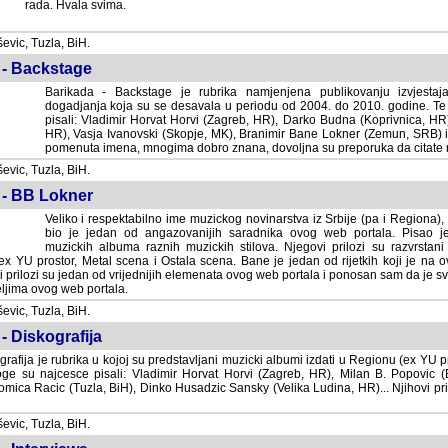
rada. Hvala svima.
vic, Tuzla, BiH.
 - Backstage
Barikada - Backstage je rubrika namjenjena publikovanju izvjestaj
dogadjanja koja su se desavala u periodu od 2004. do 2010. godine. Te 
pisali: Vladimir Horvat Horvi (Zagreb, HR), Darko Budna (Koprivnica, HR)
HR), Vasja Ivanovski (Skopje, MK), Branimir Bane Lokner (Zemun, SRB) i 
pomenuta imena, mnogima dobro znana, dovoljna su preporuka da citate nj
vic, Tuzla, BiH.
 - BB Lokner
Veliko i respektabilno ime muzickog novinarstva iz Srbije (pa i Regiona)
bio je jedan od angazovanijih saradnika ovog web portala. Pisao je nebro
albuma raznih muzickih stilova. Njegovi prilozi su razvrstani po godi
tor, Metal scena i Ostala scena. Bane je jedan od rijetkih koji je na ovom web port
dan od vrijednijih elemenata ovog web portala i ponosan sam da je svoje recenzije
b portala.
vic, Tuzla, BiH.
- Diskografija
rafija je rubrika u kojoj su predstavljani muzicki albumi izdati u Regionu (ex YU pro
oge su najcesce pisali: Vladimir Horvat Horvi (Zagreb, HR), Milan B. Popovic (Beogr
cic (Tuzla, BiH), Dinko Husadzic Sansky (Velika Ludina, HR)... Njihovi prilozi 
vic, Tuzla, BiH.