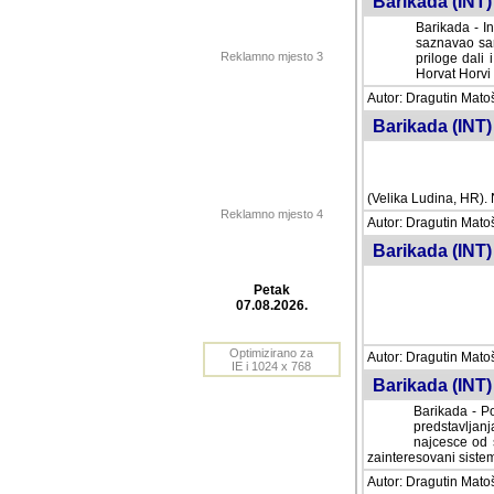
Barikada (INT) 
Barikada - In
saznavao sam
Reklamno mjesto 3
priloge dali 
Horvat Horvi 
Autor: Dragutin Matoše
Barikada (INT) 
(Velika Ludina, HR). N
Reklamno mjesto 4
Autor: Dragutin Matoše
Barikada (INT)
Petak
07.08.2026.
Autor: Dragutin Matoše
Barikada (INT) 
Optimizirano za
IE i 1024 x 768
Barikada - Po
predstavljanj
najcesce od s
zainteresovani sistemo
Autor: Dragutin Matoše