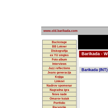
www.old.barikada.com
Backstage
BB Lokner
Diskografija
Barikada - W
ex YU singles
Foto album
undefi
Interviews
Jazz reflections
Barikada (INT)
Jeans generacija
Knjiga
Linkovi
Nadirov spomenar
Nagradna igra
Nove nade
Omarov kutak
Portfolio
Recenzije