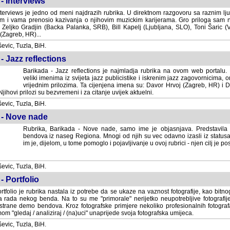
- Interviews
terviews je jedno od meni najdrazih rubrika. U direktnom razgovoru sa raznim lju
 i vama prenosio kazivanja o njihovim muzickim karijerama. Gro priloga sam
i Zeljko Gradjin (Backa Palanka, SRB), Bill Kapelj (Ljubljana, SLO), Toni Šaric (
(Zagreb, HR)...
vic, Tuzla, BiH.
- Jazz reflections
Barikada - Jazz reflections je najmladja rubrika na ovom web portalu. Medju
imenima iz svijeta jazz publicistike i iskrenim jazz zagovornicima, on
vrijednim prilozima. Ta cijenjena imena su: Davor Hrvoj (Zagreb, HR) i
jihovi prilozi su bezvremeni i za citanje uvijek aktuelni.
vic, Tuzla, BiH.
 - Nove nade
Rubrika, Barikada - Nove nade, samo ime je objasnjava. Predstavila
bendova iz naseg Regiona. Mnogi od njih su vec odavno izasli iz statusa 
je, dijelom, u tome pomoglo i pojavljivanje u ovoj rubrici - njen cilj je postig
vic, Tuzla, BiH.
- Portfolio
rtfolio je rubrika nastala iz potrebe da se ukaze na vaznost fotografije, kao bi
a rada nekog benda. Na to su me "primorale" nerijetko neupotrebljive fotografije
trane demo bendova. Kroz fotografske primjere nekoliko profesionalnih fotogr
m "gledaj / analiziraj / (na)uci" unaprijede svoja fotografska umijeca.
vic, Tuzla, BiH.