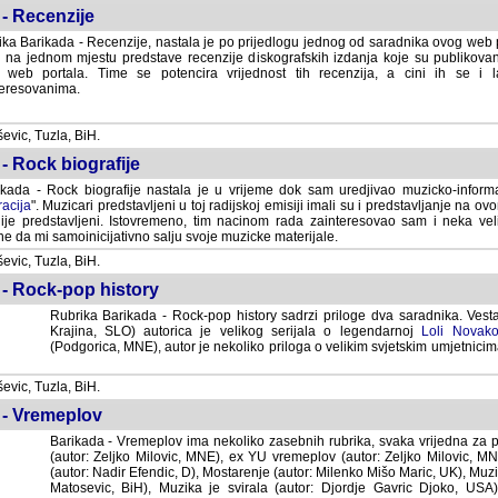
- Recenzije
ka Barikada - Recenzije, nastala je po prijedlogu jednog od saradnika ovog web po
 na jednom mjestu predstave recenzije diskografskih izdanja koje su publikov
web portala. Time se potencira vrijednost tih recenzija, a cini ih se i 
eresovanima.
vic, Tuzla, BiH.
- Rock biografije
kada - Rock biografije nastala je u vrijeme dok sam uredjivao muzicko-informa
acija
". Muzicari predstavljeni u toj radijskoj emisiji imali su i predstavljanje na 
nije predstavljeni. Istovremeno, tim nacinom rada zainteresovao sam i neka ve
 da mi samoinicijativno salju svoje muzicke materijale.
vic, Tuzla, BiH.
 - Rock-pop history
Rubrika Barikada - Rock-pop history sadrzi priloge dva saradnika. Vest
Krajina, SLO) autorica je velikog serijala o legendarnoj
Loli Novako
(Podgorica, MNE), autor je nekoliko priloga o velikim svjetskim umjetnicima
vic, Tuzla, BiH.
 - Vremeplov
Barikada - Vremeplov ima nekoliko zasebnih rubrika, svaka vrijedna za po
(autor: Zeljko Milovic, MNE), ex YU vremeplov (autor: Zeljko Milovic, 
(autor: Nadir Efendic, D), Mostarenje (autor: Milenko Mišo Maric, UK), Muzi
Matosevic, BiH), Muzika je svirala (autor: Djordje Gavric Djoko, USA),