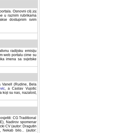
rtala. Osnovni cilj joj
ane u raznim rubrikama
lakse dostupnim svim
tivnu radijsku emisiju
ovom web portalu cime su
lika imena sa svjetske
a Vanell (Rudine, Bela
vic
, a Caslav Vujotic
 koji su nas, nazalost,
sjetiti: CG Traditional
MNE), Nadirov spomenar
cki CV (autor: Dragutin
 Nekab bilo... (autor: