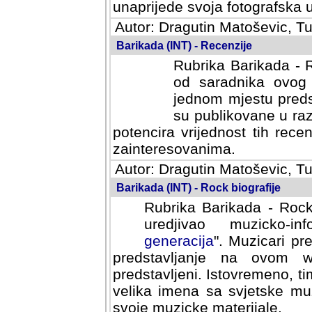
svoja fotografska umijeca.
Autor: Dragutin Matoševic, Tu
Barikada (INT) - Recenzije
Rubrika Barikada - R
od saradnika ovog 
jednom mjestu predst
su publikovane u ra
potencira vrijednost tih rece
zainteresovanima.
Autor: Dragutin Matoševic, Tu
Barikada (INT) - Rock biografije
Rubrika Barikada - Rock
uredjivao muzicko-informa
Muzicari predstavljeni u to
na ovom web portalu cime
Istovremeno, tim nacinom ra
sa svjetske muzicke scene da
materijale.