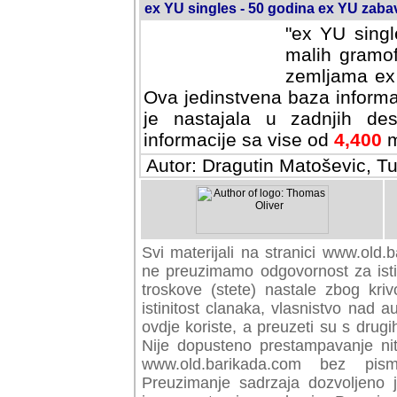
ex YU singles - 50 godina ex YU zab
"ex YU singl
malih gramof
zemljama ex 
Ova jedinstvena baza informa
je nastajala u zadnjih des
informacije sa vise od
4,400
m
Autor: Dragutin Matoševic, Tu
Svi materijali na stranici www.old.b
preuzimamo odgovornost za istini
troskove (stete) nastale zbog kriv
istinitost clanaka, vlasnistvo nad au
ovdje koriste, a preuzeti su s drugi
Nije dopusteno prestampavanje nit
www.old.barikada.com bez pism
Preuzimanje sadrzaja dozvoljeno 