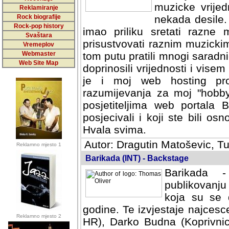
muzicke vrijed
Reklamiranje
Rock biografije
nekada desile
Rock-pop history
imao priliku sretati razne 
Svaštara
prisustvovati raznim muzick
Vremeplov
Webmaster
tom putu pratili mnogi saradni
Web Site Map
doprinosili vrijednosti i vise
je i moj web hosting prov
razumijevanja za moj "hobb
posjetiteljima web portala 
posjecivali i koji ste bili o
Hvala svima.
Autor: Dragutin Matoševic, Tu
Reklamno mjesto 1
Barikada (INT) - Backstage
Barikada -
publikovanju
koja su se 
godine. Te izvjestaje najcesce
Reklamno mjesto 2
HR), Darko Budna (Koprivnic