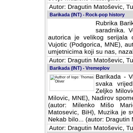
Autor: Dragutin Matoševic, Tu
Barikada (INT) - Rock-pop history
Rubrika Barik
saradnika. V
autorica je velikog serijal
Vujotic (Podgorica, MNE), aut
umjetnicima koji su nas, nazalo
Autor: Dragutin Matoševic, Tu
Barikada (INT) - Vremeplov
Barikada - V
svaka vrijedna
Milovic, MNE)
MNE), Nadirov spomenar (auto
Milenko Mišo Maric, UK), Muz
Muzika je svirala (autor: D
(autor: Dragutin Matosevic, BiH
Autor: Dragutin Matoševic, Tu