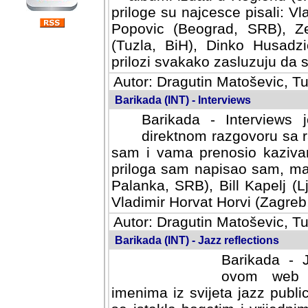
priloge su najcesce pisali: Vl
Popovic (Beograd, SRB), Ze
(Tuzla, BiH), Dinko Husadzi
prilozi svakako zasluzuju da se
Autor: Dragutin Matoševic, Tu
Barikada (INT) - Interviews
Barikada - Interviews 
direktnom razgovoru sa r
sam i vama prenosio kazivan
priloga sam napisao sam, mad
Palanka, SRB), Bill Kapelj (L
Vladimir Horvat Horvi (Zagreb,
Autor: Dragutin Matoševic, Tu
Barikada (INT) - Jazz reflections
Barikada - J
ovom web po
imenima iz svijeta jazz publi