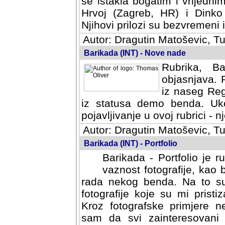
se istakla bogatim i vrijedni
Hrvoj (Zagreb, HR) i Dinko
Njihovi prilozi su bezvremeni i
Autor: Dragutin Matoševic, Tu
Barikada (INT) - Nove nade
Rubrika, B
objasnjava. 
iz naseg Reg
iz statusa demo benda. Uko
pojavljivanje u ovoj rubrici - nj
Autor: Dragutin Matoševic, Tu
Barikada (INT) - Portfolio
Barikada - Portfolio je 
vaznost fotografije, kao
rada nekog benda. Na to su 
fotografije koje su mi pristiz
fotografske primjere nekolik
svi zainteresovani sistemom "