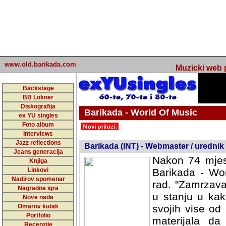
www.old.barikada.com
Muzicki web p
Backstage
BB Lokner
Diskografija
Barikada - World Of Music
ex YU singles
Foto album
undefined
Interviews
Jazz reflections
Barikada (INT) - Webmaster / urednik
Jeans generacija
Nakon 74 mjes
Knjiga
Linkovi
Barikada - Wor
Nadirov spomenar
rad. "Zamrzava
Nagradna igra
u stanju u kak
Nove nade
Omarov kutak
svojih vise od
Portfolio
materijala da 
Recenzije