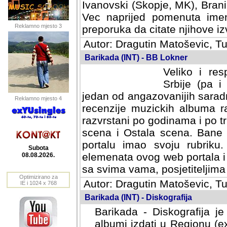
Ivanovski (Skopje, MK), Bran
Vec naprijed pomenuta ime
Reklamno mjesto 3
preporuka da citate njihove izv
Autor: Dragutin Matoševic, Tu
Barikada (INT) - BB Lokner
Veliko i res
Srbije (pa i
jedan od angazovanijih sarad
Reklamno mjesto 4
recenzije muzickih albuma ra
razvrstani po godinama i po t
scena i Ostala scena. Bane 
portalu imao svoju rubriku.
Subota
elemenata ovog web portala i 
08.08.2026.
sa svima vama, posjetiteljima
Optimizirano za
Autor: Dragutin Matoševic, Tu
IE i 1024 x 768
Barikada (INT) - Diskografija
Barikada - Diskografija je
albumi izdati u Regionu (ex 