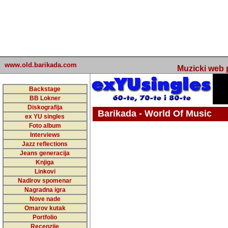
www.old.barikada.com
Muzicki web p
Backstage
BB Lokner
Diskografija
Barikada - World Of Music
ex YU singles
Foto album
undefined
Interviews
Jazz reflections
Barikada (INT) - Webmaster / urednik
Jeans generacija
Nakon 74 mj
Knjiga
Linkovi
portala Bari
Nadirov spomenar
zakljuciti 
Nagradna igra
Nove nade
Barikada - W
Omarov kutak
sada. I u sta
Portfolio
Recenzije