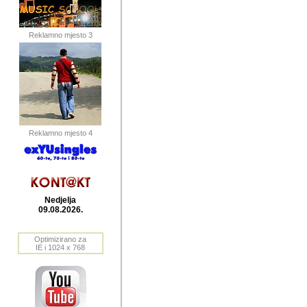
publikovan
dogadjanja
Reklamno mjesto 3
2004. do 2010. godine. Te i
Horvat Horvi (Zagreb, HR)
Šaric (Vinkovci, HR), Vas
Bane Lokner (Zemun, SRB)
imena, mnogima dobro zna
Reklamno mjesto 4
njihove izvjestaje.
Autor: Dragutin Matoševic,
Barikada (INT) - BB Lokner
Nedjelja
Veliko i res
09.08.2026.
Srbije (pa i
Optimizirano za
jedan od angazovanijih s
IE i 1024 x 768
nebrojene recenzije muzic
Njegovi prilozi su razvr
odrednice: ex YU prostor,