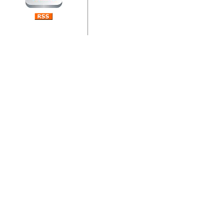
jedan od rijetkih koji je n
Njegovi prilozi su jedan od
i ponosan sam da je svoj
posjetiteljima ovog web por
Autor: Dragutin Matoševic,
Barikada (INT) - Diskografija
Barikada - Diskografija
muzicki albumi izdati u Reg
prostor). Te priloge su n
(Zagreb, HR), Milan B. Po
(Bar, MNE), Tomica Racic 
(Velika Ludina, HR)... Nj
citaju.
Autor: Dragutin Matoševic,
Barikada (INT) - Interviews