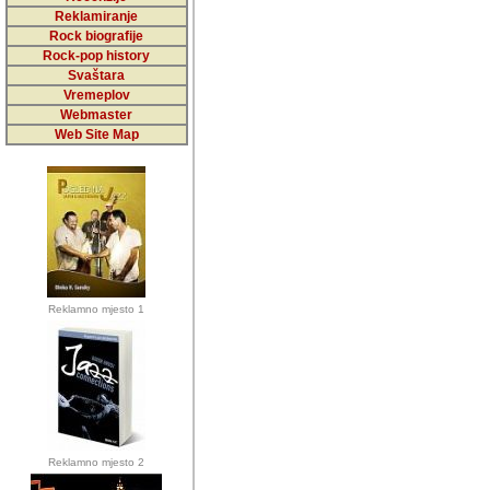
5,000 podstra
Reklamiranje
Rock biografije
da ga temelji
Rock-pop history
vrijednosti kojima smo sv
Svaštara
Vremeplov
Sretan sam da sam u protek
Webmaster
muzicare, svjedociti njih
Web Site Map
muzickim dogadjajima... Sr
mnogi saradnici koji su
doprinosili vrijednosti i v
sam da je i moj web hostin
imala razumijevanja za 
Reklamno mjesto 1
mnogobrojnim posjetitelj
Music, koji ste ga posjeciv
ovoga (nemalog) rada. Hva
Autor: Dragutin Matoševic,
Barikada (INT) - Backstage
Reklamno mjesto 2
Barikada -