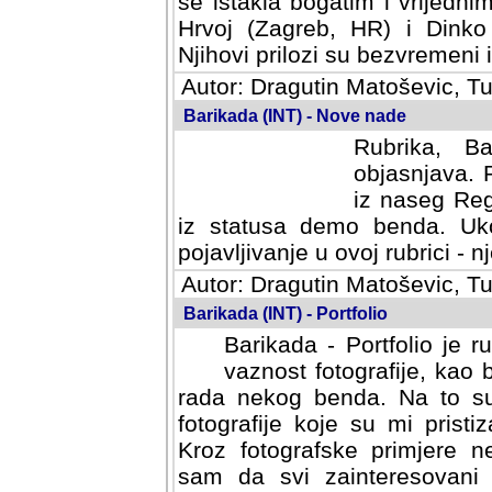
se istakla bogatim i vrijedni
Hrvoj (Zagreb, HR) i Dinko
Njihovi prilozi su bezvremeni i
Autor: Dragutin Matoševic, Tu
Barikada (INT) - Nove nade
Rubrika, B
objasnjava. 
iz naseg Reg
iz statusa demo benda. Uko
pojavljivanje u ovoj rubrici - nj
Autor: Dragutin Matoševic, Tu
Barikada (INT) - Portfolio
Barikada - Portfolio je 
vaznost fotografije, kao
rada nekog benda. Na to su 
fotografije koje su mi pristiz
fotografske primjere nekolik
svi zainteresovani sistemom "