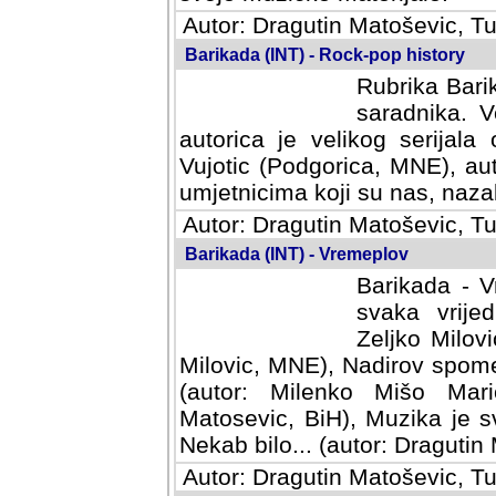
Autor: Dragutin Matoševic, Tu
Barikada (INT) - Rock-pop history
Rubrika Barik
saradnika. V
autorica je velikog serijal
Vujotic (Podgorica, MNE), aut
umjetnicima koji su nas, nazalo
Autor: Dragutin Matoševic, Tu
Barikada (INT) - Vremeplov
Barikada - V
svaka vrijedna
Milovic, MNE)
MNE), Nadirov spomenar (auto
Milenko Mišo Maric, UK), Muz
Muzika je svirala (autor: D
(autor: Dragutin Matosevic, BiH
Autor: Dragutin Matoševic, Tu