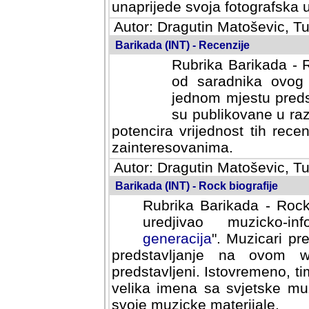
svoja fotografska umijeca.
Autor: Dragutin Matoševic, Tu
Barikada (INT) - Recenzije
Rubrika Barikada - R
od saradnika ovog 
jednom mjestu predst
su publikovane u ra
potencira vrijednost tih rece
zainteresovanima.
Autor: Dragutin Matoševic, Tu
Barikada (INT) - Rock biografije
Rubrika Barikada - Rock
uredjivao muzicko-informa
Muzicari predstavljeni u to
na ovom web portalu cime
Istovremeno, tim nacinom ra
sa svjetske muzicke scene da
materijale.