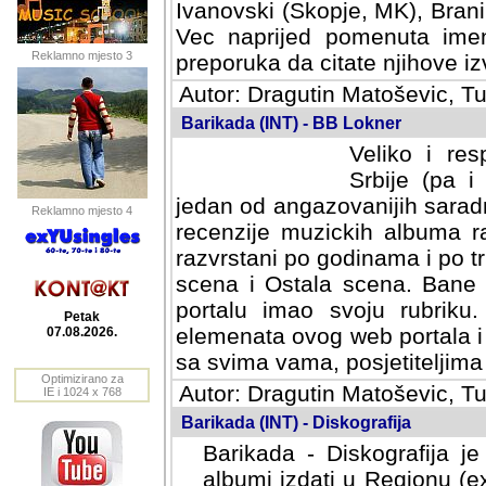
Ivanovski (Skopje, MK), Bran
Vec naprijed pomenuta ime
Reklamno mjesto 3
preporuka da citate njihove izv
Autor: Dragutin Matoševic, Tu
Barikada (INT) - BB Lokner
Veliko i res
Srbije (pa i
jedan od angazovanijih sarad
Reklamno mjesto 4
recenzije muzickih albuma ra
razvrstani po godinama i po t
scena i Ostala scena. Bane 
portalu imao svoju rubriku.
Petak
elemenata ovog web portala i 
07.08.2026.
sa svima vama, posjetiteljima
Optimizirano za
Autor: Dragutin Matoševic, Tu
IE i 1024 x 768
Barikada (INT) - Diskografija
Barikada - Diskografija je
albumi izdati u Regionu (ex 