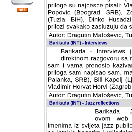
priloge su najcesce pisali: Vl
Popovic (Beograd, SRB), Ze
(Tuzla, BiH), Dinko Husadzi
prilozi svakako zasluzuju da se
Autor: Dragutin Matoševic, Tu
Barikada (INT) - Interviews
Barikada - Interviews 
direktnom razgovoru sa r
sam i vama prenosio kazivan
priloga sam napisao sam, mad
Palanka, SRB), Bill Kapelj (L
Vladimir Horvat Horvi (Zagreb,
Autor: Dragutin Matoševic, Tu
Barikada (INT) - Jazz reflections
Barikada - J
ovom web po
imenima iz svijeta jazz publi