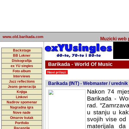
www.old.barikada.com
Muzicki web p
Backstage
BB Lokner
Diskografija
Barikada - World Of Music
ex YU singles
Foto album
undefined
Interviews
Jazz reflections
Barikada (INT) - Webmaster / urednik
Jeans generacija
Nakon 74 mjes
Knjiga
Linkovi
Barikada - Wor
Nadirov spomenar
rad. "Zamrzava
Nagradna igra
u stanju u kak
Nove nade
Omarov kutak
svojih vise od
Portfolio
materijala da 
Recenzije