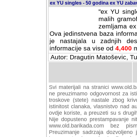
ex YU singles - 50 godina ex YU zab
"ex YU singl
malih gramof
zemljama ex 
Ova jedinstvena baza informa
je nastajala u zadnjih des
informacije sa vise od
4,400
m
Autor: Dragutin Matoševic, Tu
Svi materijali na stranici www.old.b
preuzimamo odgovornost za istini
troskove (stete) nastale zbog kriv
istinitost clanaka, vlasnistvo nad au
ovdje koriste, a preuzeti su s drugi
Nije dopusteno prestampavanje nit
www.old.barikada.com bez pism
Preuzimanje sadrzaja dozvoljeno 