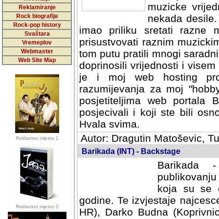
muzicke vrijed
Reklamiranje
Rock biografije
nekada desile
Rock-pop history
imao priliku sretati razne 
Svaštara
prisustvovati raznim muzick
Vremeplov
Webmaster
tom putu pratili mnogi saradni
Web Site Map
doprinosili vrijednosti i vise
je i moj web hosting prov
razumijevanja za moj "hobb
posjetiteljima web portala 
posjecivali i koji ste bili o
Hvala svima.
Autor: Dragutin Matoševic, Tu
Reklamno mjesto 1
Barikada (INT) - Backstage
Barikada -
publikovanju
koja su se 
godine. Te izvjestaje najcesce
Reklamno mjesto 2
HR), Darko Budna (Koprivnic