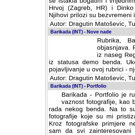
se istakla bogatim i vrijedni
Hrvoj (Zagreb, HR) i Dinko
Njihovi prilozi su bezvremeni i
Autor: Dragutin Matoševic, Tu
Barikada (INT) - Nove nade
Rubrika, B
objasnjava. 
iz naseg Reg
iz statusa demo benda. Uko
pojavljivanje u ovoj rubrici - nj
Autor: Dragutin Matoševic, Tu
Barikada (INT) - Portfolio
Barikada - Portfolio je 
vaznost fotografije, kao
rada nekog benda. Na to su 
fotografije koje su mi pristiz
fotografske primjere nekolik
svi zainteresovani sistemom "