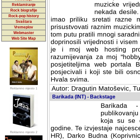
muzicke vrijed
Reklamiranje
Rock biografije
nekada desile
Rock-pop history
imao priliku sretati razne 
Svaštara
prisustvovati raznim muzick
Vremeplov
Webmaster
tom putu pratili mnogi saradni
Web Site Map
doprinosili vrijednosti i vise
je i moj web hosting prov
razumijevanja za moj "hobb
posjetiteljima web portala 
posjecivali i koji ste bili o
Hvala svima.
Autor: Dragutin Matoševic, Tu
Reklamno mjesto 1
Barikada (INT) - Backstage
Barikada -
publikovanju
koja su se 
godine. Te izvjestaje najcesce
Reklamno mjesto 2
HR), Darko Budna (Koprivnic