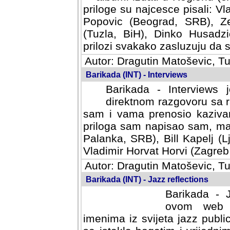
priloge su najcesce pisali: Vl
Popovic (Beograd, SRB), Ze
(Tuzla, BiH), Dinko Husadzi
prilozi svakako zasluzuju da se
Autor: Dragutin Matoševic, Tu
Barikada (INT) - Interviews
Barikada - Interviews 
direktnom razgovoru sa r
sam i vama prenosio kazivan
priloga sam napisao sam, mad
Palanka, SRB), Bill Kapelj (L
Vladimir Horvat Horvi (Zagreb,
Autor: Dragutin Matoševic, Tu
Barikada (INT) - Jazz reflections
Barikada - J
ovom web po
imenima iz svijeta jazz publi