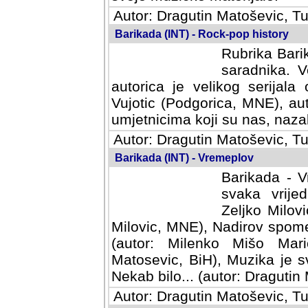
Autor: Dragutin Matoševic, Tu
Barikada (INT) - Rock-pop history
Rubrika Barik
saradnika. V
autorica je velikog serijal
Vujotic (Podgorica, MNE), aut
umjetnicima koji su nas, nazalo
Autor: Dragutin Matoševic, Tu
Barikada (INT) - Vremeplov
Barikada - V
svaka vrijedna
Milovic, MNE)
MNE), Nadirov spomenar (auto
Milenko Mišo Maric, UK), Muz
Muzika je svirala (autor: D
(autor: Dragutin Matosevic, BiH
Autor: Dragutin Matoševic, Tu