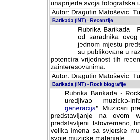
svoja fotografska umijeca.
Autor: Dragutin Matoševic, Tu
Barikada (INT) - Recenzije
Rubrika Barikada - R
od saradnika ovog 
jednom mjestu predst
su publikovane u ra
potencira vrijednost tih rece
zainteresovanima.
Autor: Dragutin Matoševic, Tu
Barikada (INT) - Rock biografije
Rubrika Barikada - Rock
uredjivao muzicko-informa
Muzicari predstavljeni u to
na ovom web portalu cime
Istovremeno, tim nacinom ra
sa svjetske muzicke scene da
materijale.