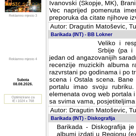
Ivanovski (Skopje, MK), Bran
Vec naprijed pomenuta ime
Reklamno mjesto 3
preporuka da citate njihove izv
Autor: Dragutin Matoševic, Tu
Barikada (INT) - BB Lokner
Veliko i res
Srbije (pa i
jedan od angazovanijih sarad
Reklamno mjesto 4
recenzije muzickih albuma ra
razvrstani po godinama i po t
scena i Ostala scena. Bane 
portalu imao svoju rubriku.
Subota
elemenata ovog web portala i 
08.08.2026.
sa svima vama, posjetiteljima
Optimizirano za
Autor: Dragutin Matoševic, Tu
IE i 1024 x 768
Barikada (INT) - Diskografija
Barikada - Diskografija je
albumi izdati u Regionu (ex 