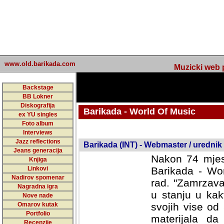
www.old.barikada.com
Muzicki web p
Backstage
BB Lokner
Diskografija
Barikada - World Of Music
ex YU singles
Foto album
undefined
Interviews
Jazz reflections
Barikada (INT) - Webmaster / urednik
Jeans generacija
Nakon 74 mjes
Knjiga
Linkovi
Barikada - Wor
Nadirov spomenar
rad. "Zamrzava
Nagradna igra
u stanju u kak
Nove nade
Omarov kutak
svojih vise od
Portfolio
materijala da 
Recenzije