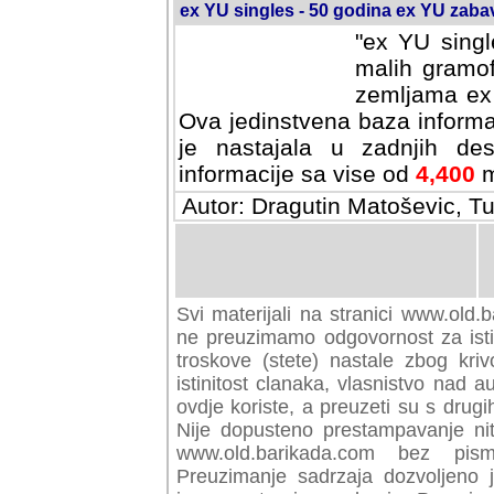
ex YU singles - 50 godina ex YU zab
"ex YU singl
malih gramof
zemljama ex 
Ova jedinstvena baza informa
je nastajala u zadnjih des
informacije sa vise od
4,400
m
Autor: Dragutin Matoševic, Tu
Svi materijali na stranici www.old.b
preuzimamo odgovornost za istini
troskove (stete) nastale zbog kriv
istinitost clanaka, vlasnistvo nad au
ovdje koriste, a preuzeti su s drugi
Nije dopusteno prestampavanje nit
www.old.barikada.com bez pism
Preuzimanje sadrzaja dozvoljeno 