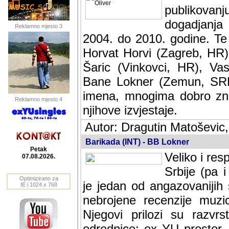
publikovan
dogadjanja
Reklamno mjesto 3
2004. do 2010. godine. Te i
Horvat Horvi (Zagreb, HR)
Šaric (Vinkovci, HR), Vas
Bane Lokner (Zemun, SRB)
imena, mnogima dobro zna
Reklamno mjesto 4
njihove izvjestaje.
Autor: Dragutin Matoševic,
Barikada (INT) - BB Lokner
Petak
Veliko i res
07.08.2026.
Srbije (pa i
Optimizirano za
jedan od angazovanijih s
IE i 1024 x 768
nebrojene recenzije muzic
Njegovi prilozi su razvr
odrednice: ex YU prostor,