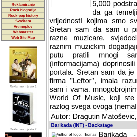
5,000 podstra
Reklamiranje
Rock biografije
da ga temelji
Rock-pop history
vrijednosti kojima smo sv
Svaštara
Vremeplov
Sretan sam da sam u protek
Webmaster
muzicare, svjedociti njih
Web Site Map
muzickim dogadjajima... Sr
mnogi saradnici koji su
doprinosili vrijednosti i v
sam da je i moj web hostin
imala razumijevanja za 
Reklamno mjesto 1
mnogobrojnim posjetitelj
Music, koji ste ga posjeciv
ovoga (nemalog) rada. Hva
Autor: Dragutin Matoševic,
Barikada (INT) - Backstage
Reklamno mjesto 2
Barikada -