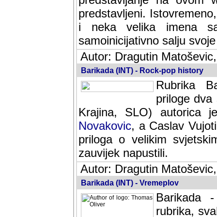
predstavljeni. Istovremen
i neka velika imena s
samoinicijativno salju svoje
Autor: Dragutin Matoševic,
Barikada (INT) - Rock-pop history
Rubrika Bari
dva saradnik
SLO) autorica je velikog s
Caslav Vujotic (Podgorica
velikim svjetskim umjetni
napustili.
Autor: Dragutin Matoševic,
Barikada (INT) - Vremeplov
Barikada -
rubrika, sva