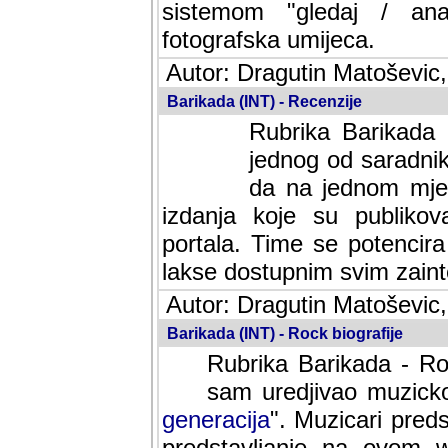
sistemom "gledaj / anal
fotografska umijeca.
Autor: Dragutin Matoševic,
Barikada (INT) - Recenzije
Rubrika Barikada -
jednog od saradnika
da na jednom mjes
izdanja koje su publik
portala. Time se potencira 
lakse dostupnim svim zain
Autor: Dragutin Matoševic,
Barikada (INT) - Rock biografije
Rubrika Barikada - Roc
sam uredjivao muzicko-
generacija
". Muzicari predst
predstavljanje na ovom w