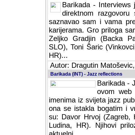
Barikada - Interviews 
direktnom razgovoru 
saznavao sam i vama pren
karijerama. Gro priloga sa
Zeljko Gradjin (Backa Pal
SLO), Toni Šaric (Vinkovci
HR)...
Autor: Dragutin Matoševic,
Barikada (INT) - Jazz reflections
Barikada - J
ovom web po
imenima iz svijeta jazz pub
ona se istakla bogatim i v
su: Davor Hrvoj (Zagreb, 
Ludina, HR). Njihovi pril
aktuelni.