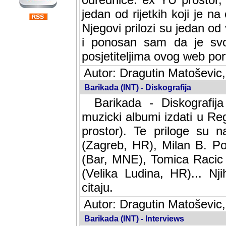
jedan od rijetkih koji je n
Njegovi prilozi su jedan od
i ponosan sam da je svoj
posjetiteljima ovog web por
Autor: Dragutin Matoševic,
Barikada (INT) - Diskografija
Barikada - Diskografija
muzicki albumi izdati u Reg
prostor). Te priloge su n
(Zagreb, HR), Milan B. Po
(Bar, MNE), Tomica Racic 
(Velika Ludina, HR)... Nj
citaju.
Autor: Dragutin Matoševic,
Barikada (INT) - Interviews