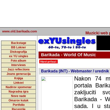
www.old.barikada.com
Muzicki web p
Backstage
BB Lokner
Diskografija
Barikada - World Of Music
ex YU singles
Foto album
undefined
Interviews
Jazz reflections
Barikada (INT) - Webmaster / urednik
Jeans generacija
Nakon 74 mj
Knjiga
Linkovi
portala Bari
Nadirov spomenar
zakljuciti 
Nagradna igra
Nove nade
Barikada - W
Omarov kutak
sada. I u sta
Portfolio
Recenzije