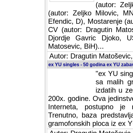
(autor: Ze
(autor: Zeljko Milovic, M
Efendic, D), Mostarenje (a
CV (autor: Dragutin Matos
Djordje Gavric Djoko, US
Matosevic, BiH)...
Autor: Dragutin Matoševic,
ex YU singles - 50 godina ex YU zab
"ex YU sing
sa malih g
izdatih u z
200x. godine. Ova jedinst
Interneta, postupno je nast
baza predstavlja informaci
ploca iz ex YU.