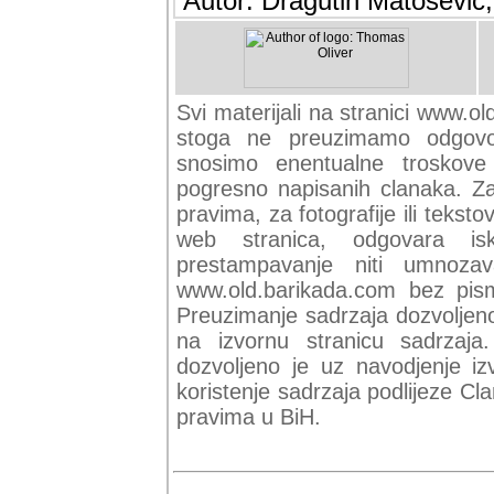
Autor: Dragutin Matoševic,
Svi materijali na stranici www.ol
stoga ne preuzimamo odgovor
snosimo enentualne troskove (
pogresno napisanih clanaka. Za 
pravima, za fotografije ili teksto
web stranica, odgovara isk
prestampavanje niti umnozav
www.old.barikada.com bez pism
Preuzimanje sadrzaja dozvoljeno
na izvornu stranicu sadrzaja
dozvoljeno je uz navodjenje iz
koristenje sadrzaja podlijeze C
pravima u BiH.