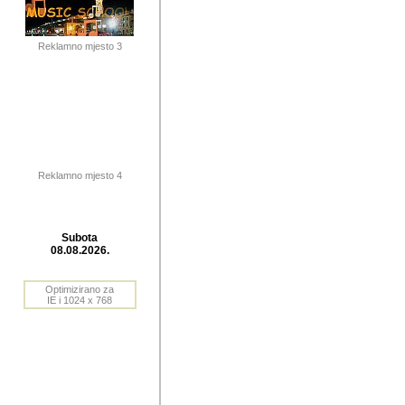
publikovan
dogadjanja
Reklamno mjesto 3
2004. do 2010. godine. Te i
Horvat Horvi (Zagreb, HR)
Šaric (Vinkovci, HR), Vas
Bane Lokner (Zemun, SRB)
imena, mnogima dobro zna
Reklamno mjesto 4
njihove izvjestaje.
Autor: Dragutin Matoševic,
Barikada (INT) - BB Lokner
Subota
Veliko i res
08.08.2026.
Srbije (pa i
Optimizirano za
jedan od angazovanijih s
IE i 1024 x 768
nebrojene recenzije muzic
Njegovi prilozi su razvr
odrednice: ex YU prostor,