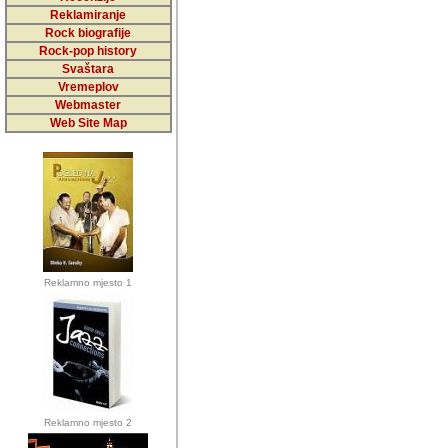
5,000 podstra
Reklamiranje
Rock biografije
da ga temelji
Rock-pop history
vrijednosti kojima smo sv
Svaštara
Vremeplov
Sretan sam da sam u protek
Webmaster
muzicare, svjedociti njih
Web Site Map
muzickim dogadjajima... Sr
mnogi saradnici koji su
doprinosili vrijednosti i v
sam da je i moj web hostin
imala razumijevanja za 
Reklamno mjesto 1
mnogobrojnim posjetitelj
Music, koji ste ga posjeciv
ovoga (nemalog) rada. Hva
Autor: Dragutin Matoševic,
Barikada (INT) - Backstage
Reklamno mjesto 2
Barikada -