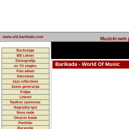
www.old.barikada.com
Muzicki web p
Backstage
BB Lokner
Diskografija
Barikada - World Of Music
ex YU singles
Foto album
undefined
Interviews
Jazz reflections
Barikada (INT) - Webmaster / urednik
Jeans generacija
Nakon 74 mj
Knjiga
Linkovi
portala Bari
Nadirov spomenar
zakljuciti 
Nagradna igra
Nove nade
Barikada - W
Omarov kutak
sada. I u sta
Portfolio
Recenzije