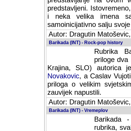
predstavljeni. Istovremen
i neka velika imena s
samoinicijativno salju svoje
Autor: Dragutin Matoševic,
Barikada (INT) - Rock-pop history
Rubrika Bari
dva saradnik
SLO) autorica je velikog s
Caslav Vujotic (Podgorica
velikim svjetskim umjetni
napustili.
Autor: Dragutin Matoševic,
Barikada (INT) - Vremeplov
Barikada -
rubrika, sva