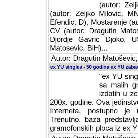
(autor: Ze
(autor: Zeljko Milovic, M
Efendic, D), Mostarenje (a
CV (autor: Dragutin Matos
Djordje Gavric Djoko, US
Matosevic, BiH)...
Autor: Dragutin Matoševic,
ex YU singles - 50 godina ex YU zab
"ex YU sing
sa malih g
izdatih u z
200x. godine. Ova jedinst
Interneta, postupno je nast
baza predstavlja informaci
ploca iz ex YU.