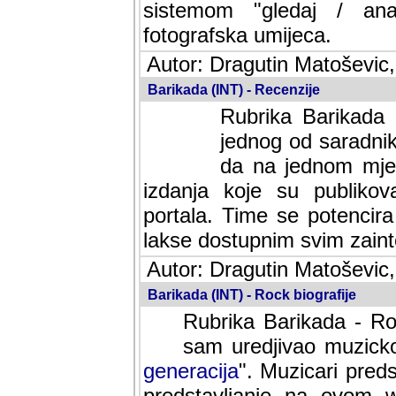
sistemom "gledaj / anal
fotografska umijeca.
Autor: Dragutin Matoševic,
Barikada (INT) - Recenzije
Rubrika Barikada -
jednog od saradnika
da na jednom mjes
izdanja koje su publik
portala. Time se potencira 
lakse dostupnim svim zain
Autor: Dragutin Matoševic,
Barikada (INT) - Rock biografije
Rubrika Barikada - Roc
sam uredjivao muzicko-
generacija
". Muzicari predst
predstavljanje na ovom w