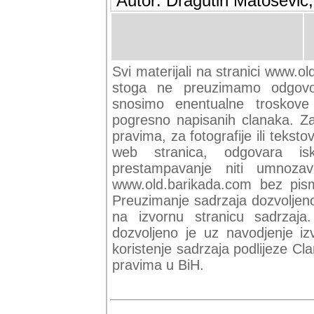
Autor: Dragutin Matoševic,
Svi materijali na stranici www.ol
stoga ne preuzimamo odgovor
snosimo enentualne troskove (
pogresno napisanih clanaka. Za 
pravima, za fotografije ili teksto
web stranica, odgovara isk
prestampavanje niti umnozav
www.old.barikada.com bez pism
Preuzimanje sadrzaja dozvoljeno
na izvornu stranicu sadrzaja
dozvoljeno je uz navodjenje iz
koristenje sadrzaja podlijeze C
pravima u BiH.