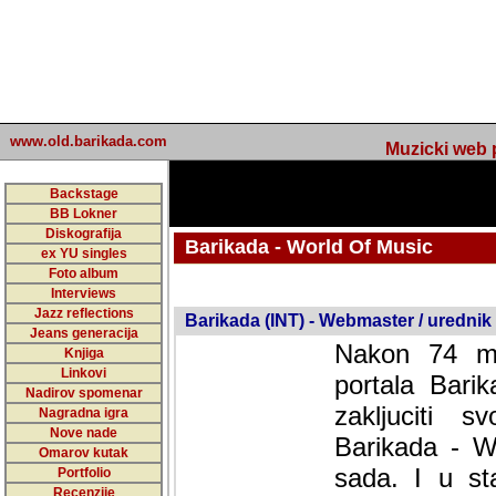
www.old.barikada.com
Muzicki web p
Backstage
BB Lokner
Diskografija
Barikada - World Of Music
ex YU singles
Foto album
undefined
Interviews
Jazz reflections
Barikada (INT) - Webmaster / urednik
Jeans generacija
Nakon 74 mj
Knjiga
Linkovi
portala Bari
Nadirov spomenar
zakljuciti 
Nagradna igra
Nove nade
Barikada - W
Omarov kutak
sada. I u sta
Portfolio
Recenzije