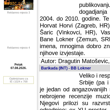
publikovan
dogadjanja
Reklamno mjesto 3
2004. do 2010. godine. Te i
Horvat Horvi (Zagreb, HR)
Šaric (Vinkovci, HR), Vas
Bane Lokner (Zemun, SRB)
imena, mnogima dobro zna
Reklamno mjesto 4
njihove izvjestaje.
Autor: Dragutin Matoševic,
Barikada (INT) - BB Lokner
Petak
Veliko i res
07.08.2026.
Srbije (pa i
Optimizirano za
jedan od angazovanijih s
IE i 1024 x 768
nebrojene recenzije muzic
Njegovi prilozi su razvr
odrednice: ex YU prostor,