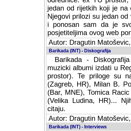
jedan od rijetkih koji je n
Njegovi prilozi su jedan od
i ponosan sam da je svoj
posjetiteljima ovog web por
Autor: Dragutin Matoševic,
Barikada (INT) - Diskografija
Barikada - Diskografija
muzicki albumi izdati u Reg
prostor). Te priloge su n
(Zagreb, HR), Milan B. Po
(Bar, MNE), Tomica Racic 
(Velika Ludina, HR)... Nj
citaju.
Autor: Dragutin Matoševic,
Barikada (INT) - Interviews