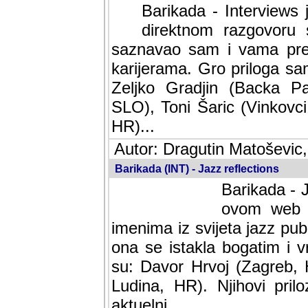
Barikada - Interviews 
direktnom razgovoru 
saznavao sam i vama pren
karijerama. Gro priloga sa
Zeljko Gradjin (Backa Pal
SLO), Toni Šaric (Vinkovci
HR)...
Autor: Dragutin Matoševic,
Barikada (INT) - Jazz reflections
Barikada - J
ovom web po
imenima iz svijeta jazz pub
ona se istakla bogatim i v
su: Davor Hrvoj (Zagreb, 
Ludina, HR). Njihovi pril
aktuelni.