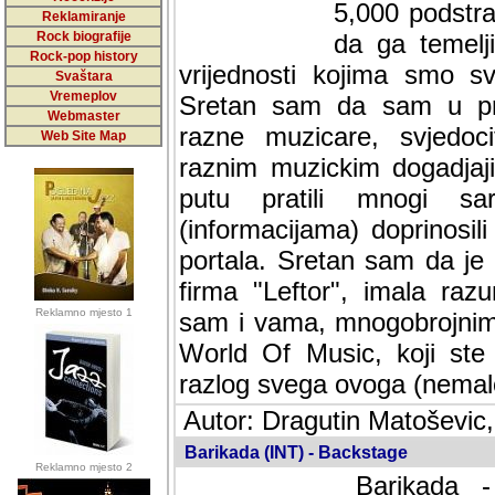
5,000 podstra
Reklamiranje
Rock biografije
da ga temelji
Rock-pop history
vrijednosti kojima smo sv
Svaštara
Vremeplov
Sretan sam da sam u protek
Webmaster
muzicare, svjedociti njih
Web Site Map
muzickim dogadjajima... Sr
mnogi saradnici koji su
doprinosili vrijednosti i v
sam da je i moj web hostin
imala razumijevanja za 
Reklamno mjesto 1
mnogobrojnim posjetitelj
Music, koji ste ga posjeciv
ovoga (nemalog) rada. Hva
Autor: Dragutin Matoševic,
Barikada (INT) - Backstage
Reklamno mjesto 2
Barikada -