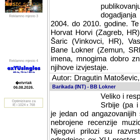
publikovan
dogadjanja
Reklamno mjesto 3
2004. do 2010. godine. Te i
Horvat Horvi (Zagreb, HR)
Šaric (Vinkovci, HR), Vas
Bane Lokner (Zemun, SRB)
imena, mnogima dobro zna
Reklamno mjesto 4
njihove izvjestaje.
Autor: Dragutin Matoševic,
Barikada (INT) - BB Lokner
�etvrtak
Veliko i res
06.08.2026.
Srbije (pa i
Optimizirano za
jedan od angazovanijih s
IE i 1024 x 768
nebrojene recenzije muzic
Njegovi prilozi su razvr
odrednice: ex YU prostor,