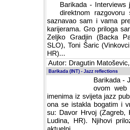
Barikada - Interviews 
direktnom razgovoru 
saznavao sam i vama pren
karijerama. Gro priloga sa
Zeljko Gradjin (Backa Pal
SLO), Toni Šaric (Vinkovci
HR)...
Autor: Dragutin Matoševic,
Barikada (INT) - Jazz reflections
Barikada - J
ovom web po
imenima iz svijeta jazz pub
ona se istakla bogatim i v
su: Davor Hrvoj (Zagreb, 
Ludina, HR). Njihovi pril
aktuelni.