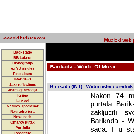
www.old.barikada.com
Muzicki web p
Backstage
BB Lokner
Diskografija
Barikada - World Of Music
ex YU singles
Foto album
undefined
Interviews
Jazz reflections
Barikada (INT) - Webmaster / urednik
Jeans generacija
Nakon 74 mj
Knjiga
Linkovi
portala Bari
Nadirov spomenar
zakljuciti 
Nagradna igra
Nove nade
Barikada - W
Omarov kutak
sada. I u sta
Portfolio
Recenzije