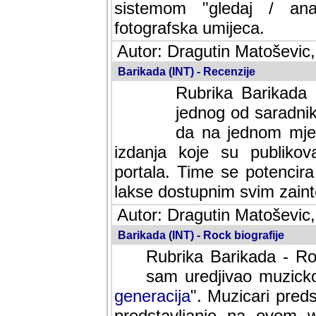
sistemom "gledaj / anal
fotografska umijeca.
Autor: Dragutin Matoševic,
Barikada (INT) - Recenzije
Rubrika Barikada -
jednog od saradnika
da na jednom mjes
izdanja koje su publik
portala. Time se potencira 
lakse dostupnim svim zain
Autor: Dragutin Matoševic,
Barikada (INT) - Rock biografije
Rubrika Barikada - Roc
sam uredjivao muzicko-
generacija
". Muzicari predst
predstavljanje na ovom w