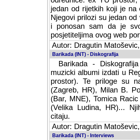
jedan od rijetkih koji je n
Njegovi prilozi su jedan od
i ponosan sam da je svoj
posjetiteljima ovog web por
Autor: Dragutin Matoševic,
Barikada (INT) - Diskografija
Barikada - Diskografija
muzicki albumi izdati u Reg
prostor). Te priloge su n
(Zagreb, HR), Milan B. Po
(Bar, MNE), Tomica Racic 
(Velika Ludina, HR)... Nj
citaju.
Autor: Dragutin Matoševic,
Barikada (INT) - Interviews