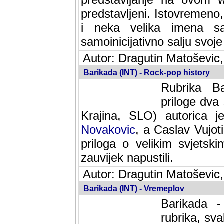
predstavljeni. Istovremen
i neka velika imena s
samoinicijativno salju svoje
Autor: Dragutin Matoševic,
Barikada (INT) - Rock-pop history
Rubrika Bari
dva saradnik
SLO) autorica je velikog s
Caslav Vujotic (Podgorica
velikim svjetskim umjetni
napustili.
Autor: Dragutin Matoševic,
Barikada (INT) - Vremeplov
Barikada -
rubrika, sva