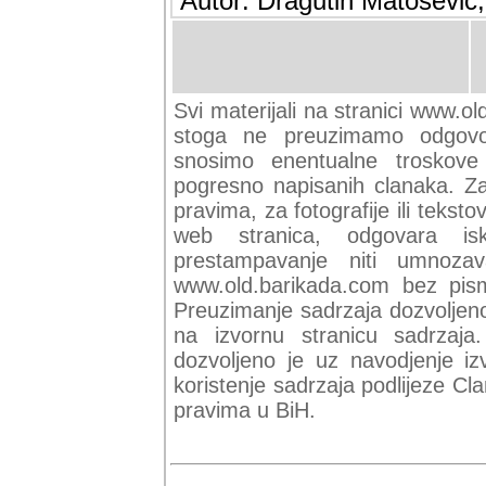
Autor: Dragutin Matoševic,
Svi materijali na stranici www.ol
stoga ne preuzimamo odgovor
snosimo enentualne troskove (
pogresno napisanih clanaka. Za 
pravima, za fotografije ili teksto
web stranica, odgovara isk
prestampavanje niti umnozav
www.old.barikada.com bez pism
Preuzimanje sadrzaja dozvoljeno
na izvornu stranicu sadrzaja
dozvoljeno je uz navodjenje iz
koristenje sadrzaja podlijeze C
pravima u BiH.