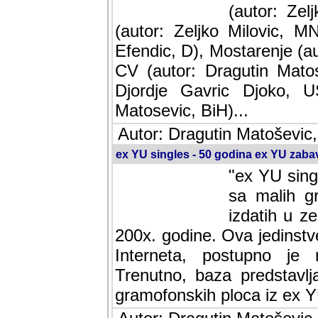
(autor: Ze
(autor: Zeljko Milovic, M
Efendic, D), Mostarenje (a
CV (autor: Dragutin Matos
Djordje Gavric Djoko, US
Matosevic, BiH)...
Autor: Dragutin Matoševic,
ex YU singles - 50 godina ex YU zab
"ex YU sing
sa malih g
izdatih u z
200x. godine. Ova jedinst
Interneta, postupno je nast
baza predstavlja informaci
ploca iz ex YU.