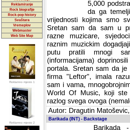
5,000 podstra
Reklamiranje
Rock biografije
da ga temelji
Rock-pop history
vrijednosti kojima smo sv
Svaštara
Vremeplov
Sretan sam da sam u protek
Webmaster
muzicare, svjedociti njih
Web Site Map
muzickim dogadjajima... Sr
mnogi saradnici koji su
doprinosili vrijednosti i v
sam da je i moj web hostin
imala razumijevanja za 
Reklamno mjesto 1
mnogobrojnim posjetitelj
Music, koji ste ga posjeciv
ovoga (nemalog) rada. Hva
Autor: Dragutin Matoševic,
Barikada (INT) - Backstage
Reklamno mjesto 2
Barikada -