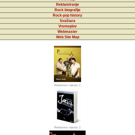
Reklamiranje
Rock biografije
Rock-pop history
Svaštara
Vremeplov
Webmaster
Web Site Map
Reklamno mjesto 1
Reklamno mjesto 2