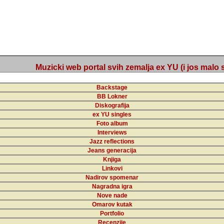
Muzicki web portal svih zemalja ex YU (i jos malo s
Backstage
BB Lokner
Diskografija
ex YU singles
Foto album
Interviews
Jazz reflections
Jeans generacija
Knjiga
Linkovi
Nadirov spomenar
Nagradna igra
Nove nade
Omarov kutak
Portfolio
Recenzije